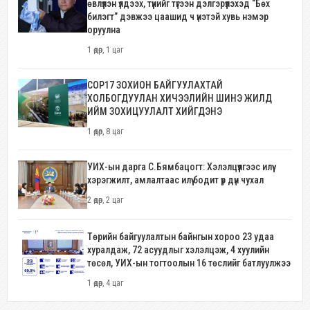
өвлүүлэн үлдээх, түүнийг түгээн дэлгэрүүлэхэд “Бөх
билэгт” дэвжээ цаашид ч үнэтэй хувь нэмэр
оруулна
1 өдөр, 1 цаг
COP17 ЗОХИОН БАЙГУУЛАХТАЙ
ХОЛБОГДУУЛАН ХИЧЭЭЛИЙН ШИНЭ ЖИЛД
ИЙМ ЗОХИЦУУЛАЛТ ХИЙГДЭНЭ
1 өдөр, 8 цаг
УИХ-ын дарга С.Бямбацогт: Хэлэлцүүлгээс илүү
хэрэгжилт, амлалтаас илүү бодит үр дүн чухал
2 өдөр, 2 цаг
Төрийн байгуулалтын байнгын хороо 23 удаа
хуралдаж, 72 асуудлыг хэлэлцэж, 4 хуулийн
төсөл, УИХ-ын тогтоолын 16 төслийг батлуулжээ
1 өдөр, 4 цаг