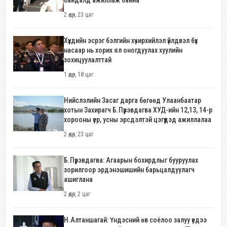
байдалд ажиллаж байна
2 өдөр, 23 цаг
Хүүхдийн эсрэг бэлгийн хүчирхийлэл үйлдвэл бүх
насаар нь хорих ял оногдуулах хуулийн
зохицуулалттай
1 өдөр, 18 цаг
Нийслэлийн Засаг дарга бөгөөд Улаанбаатар
хотын Захирагч Б.Пүрэвдагва ХУД-ийн 12,13, 14-р
хорооны үер, усны эрсдэлтэй цэгүүдэд ажиллалаа
2 өдөр, 23 цаг
Б.Пүрэвдагва: Агаарын бохирдлыг бууруулах
зорилгоор эрдэнэшишийн барьцалдуулагч
ашиглана
2 өдөр, 2 цаг
Н.Алтаншагай: Үндэсний өв соёлоо залуу үедээ