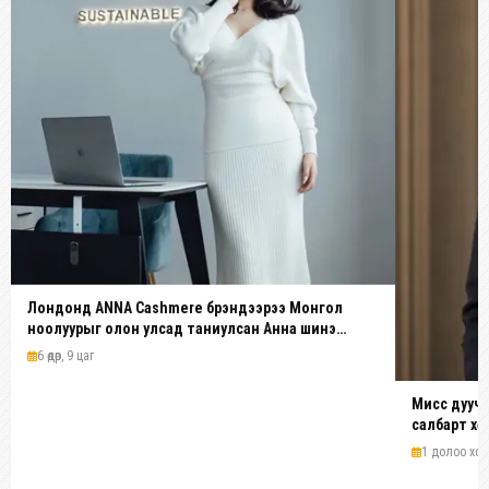
Лондонд ANNA Cashmere брэндээрээ Монгол
ноолуурыг олон улсад таниулсан Анна шинэ
платформ бүтээж байна
6 өдөр, 9 цаг
Мисс дуучи
салбарт хө
1 долоо хон