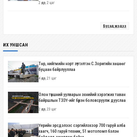
2 өдөр, 2 цаг
Бусад мэдээ
ИХ УНШСАН
Төр, нийгмийн нэрт зүтгэлтэн С.Зоригийн хөшөөг
буцаан байрлууллаа
4 өдөр, 21 цаг
Олон түвшний уулварын эхнийий хэрэгжих таван
байршлын ТЭЗҮ-ийг бүрэн боловсруулж дууслаа
2 өдөр, 23 цаг
Үерийн эрсдэлээс сэргийлэхээр 700 гаруй алба
хаагч, 160 гаруй техник, 51 мотопомп бэлэн