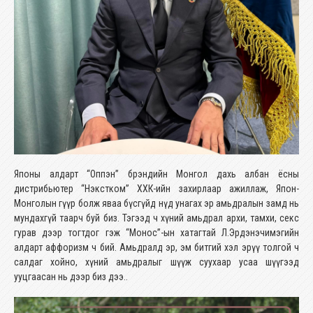
Японы алдарт “Оппэн” брэндийн Монгол дахь албан ёсны
дистрибьютер “Нэкстком” ХХК-ийн захирлаар ажиллаж, Япон-
Монголын гүүр болж яваа бүсгүйд нүд унагах эр амьдралын замд нь
мундахгүй таарч буй биз. Тэгээд ч хүний амьдрал архи, тамхи, секс
гурав дээр тогтдог гэж “Монос”-ын хатагтай Л.Эрдэнэчимэгийн
алдарт аффоризм ч бий. Амьдралд эр, эм битгий хэл эрүү толгой ч
салдаг хойно, хүний амьдралыг шүүж суухаар усаа шүүгээд
ууцгаасан нь дээр биз дээ..