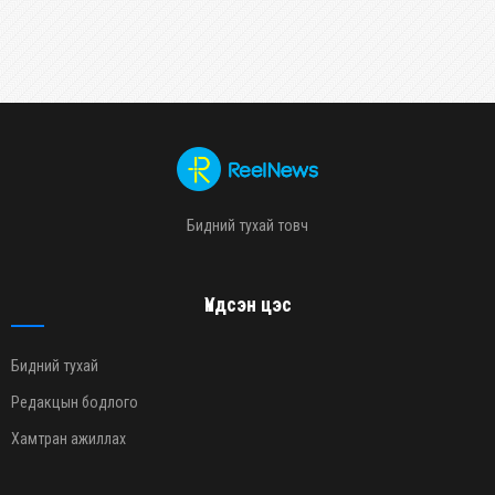
Бидний тухай товч
Үндсэн цэс
Бидний тухай
Редакцын бодлого
Хамтран ажиллах