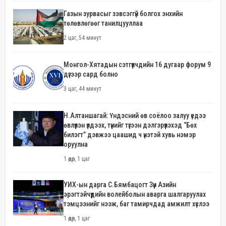
Газын зурвасыг зэвсэггүй болгох энхийн
төлөвлөгөөг танилцууллаа
2 цаг, 54 минут
Монгол-Хятадын сэтгүүлчдийн 16 дугаар форум 9
дүгээр сард болно
3 цаг, 44 минут
Н.Алтаншагай: Үндэсний өв соёлоо залуу үедээ
өвлүүлэн үлдээх, түүнийг түгээн дэлгэрүүлэхэд “Бөх
билэгт” дэвжээ цаашид ч үнэтэй хувь нэмэр
оруулна
1 өдөр, 1 цаг
УИХ-ын дарга С.Бямбацогт Зүүн Азийн
эрэгтэйчүүдийн волейболын аварга шалгаруулах
тэмцээнийг нээж, баг тамирчдад амжилт хүслээ
1 өдөр, 1 цаг