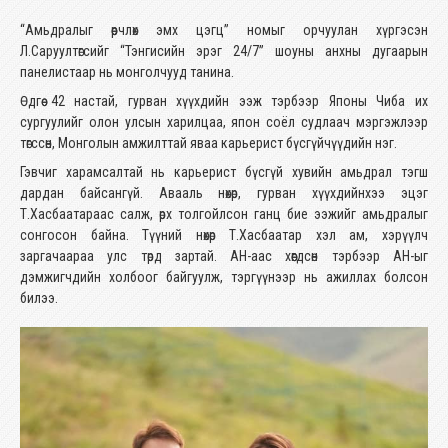
“Амьдралыг өөрчлөх эмх цэгц” номыг орчуулан хүргэсэн
Л.Саруултөгсийг “Тэнгисийн эрэг 24/7” шоуны анхны дугаарын
панелистаар нь монголчууд танина.
Өдгөө 42 настай, гурван хүүхдийн ээж тэрбээр Японы Чиба их
сургуулийг олон улсын харилцаа, япон соёл судлаач мэргэжлээр
төгссөн, Монголын амжилттай яваа карьерист бүсгүйчүүдийн нэг.
Гэвчиг харамсалтай нь карьерист бүсгүй хувийн амьдрал тэгш
дардан байсангүй. Авааль нөхөр, гурван хүүхдийнхээ эцэг
Т.Хасбаатараас салж, өрх толгойлсон ганц бие ээжийг амьдралыг
сонгосон байна. Түүний нөхөр Т.Хасбаатар хэл ам, хэрүүлч
заргачаараа улс төрд зартай. АН-аас хөөгдсөн тэрбээр АН-ыг
дэмжигчдийн холбоог байгуулж, тэргүүнээр нь ажиллах болсон
билээ.