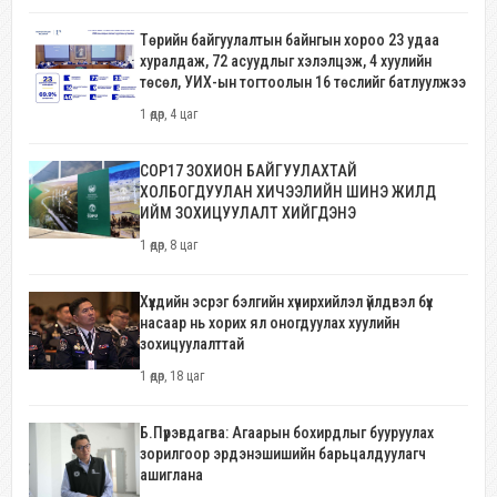
Төрийн байгуулалтын байнгын хороо 23 удаа
хуралдаж, 72 асуудлыг хэлэлцэж, 4 хуулийн
төсөл, УИХ-ын тогтоолын 16 төслийг батлуулжээ
1 өдөр, 4 цаг
COP17 ЗОХИОН БАЙГУУЛАХТАЙ
ХОЛБОГДУУЛАН ХИЧЭЭЛИЙН ШИНЭ ЖИЛД
ИЙМ ЗОХИЦУУЛАЛТ ХИЙГДЭНЭ
1 өдөр, 8 цаг
Хүүхдийн эсрэг бэлгийн хүчирхийлэл үйлдвэл бүх
насаар нь хорих ял оногдуулах хуулийн
зохицуулалттай
1 өдөр, 18 цаг
Б.Пүрэвдагва: Агаарын бохирдлыг бууруулах
зорилгоор эрдэнэшишийн барьцалдуулагч
ашиглана