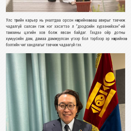
Улс төрийн карьер нь уналтдаа орсон нөхрийнхөө ааш авирыг тэвчиж
чадалгүй салсан гэж нэг хэсэгтээ л “дээдсийн хүрээнийхэн”-ий
тамхины цэгийн хов болж явсан байдаг. Гэхдээ ойр дотны
хүмүүсийн дам, дамаа дамжуулсан үгээр бол тэрбээр эр нөхрийнхөө
бэлгийн чиг хандлагыг тэвчиж чадаагүй гэх.