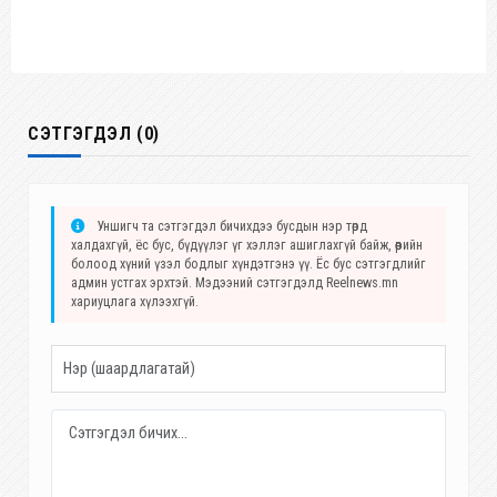
СЭТГЭГДЭЛ (0)
Уншигч та сэтгэгдэл бичихдээ бусдын нэр төрд
халдахгүй, ёс бус, бүдүүлэг үг хэллэг ашиглахгүй байж, өөрийн
болоод хүний үзэл бодлыг хүндэтгэнэ үү. Ёс бус сэтгэгдлийг
админ устгах эрхтэй. Мэдээний сэтгэгдэлд Reelnews.mn
хариуцлага хүлээхгүй.