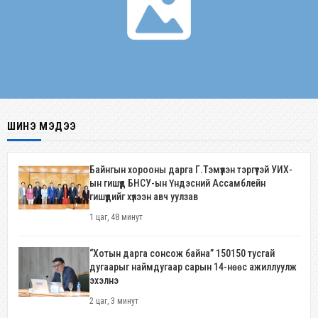
ШИНЭ МЭДЭЭ
Байнгын хорооны дарга Г.Тэмүүлэн тэргүүтэй УИХ-
ын гишүүд БНСУ-ын Үндэсний Ассамблейн
гишүүдийг хүлээн авч уулзав
1 цаг, 48 минут
“Хотын дарга сонсож байна” 150150 тусгай
дугаарыг наймдугаар сарын 14-нөөс ажиллуулж
эхэлнэ
2 цаг, 3 минут