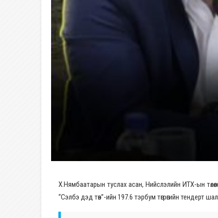
Х.Нямбаатарын туслах асан, Нийслэлийн ИТХ-ын төлө
“Сэлбэ дэд төв”-ийн 197.6 тэрбум төгрөгийн тендерт ш