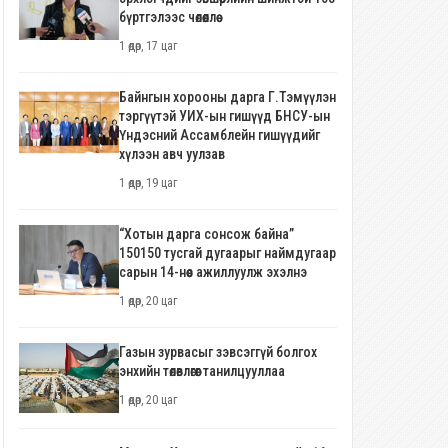
бүртгэлээс чөлөөллөө
1 өдөр, 17 цаг
Байнгын хорооны дарга Г.Тэмүүлэн
тэргүүтэй УИХ-ын гишүүд БНСУ-ын
Үндэсний Ассамблейн гишүүдийг
хүлээн авч уулзав
1 өдөр, 19 цаг
“Хотын дарга сонсож байна”
150150 тусгай дугаарыг наймдугаар
сарын 14-нөөс ажиллуулж эхэлнэ
1 өдөр, 20 цаг
Газын зурвасыг зэвсэггүй болгох
энхийн төлөвлөгөөг танилцууллаа
1 өдөр, 20 цаг