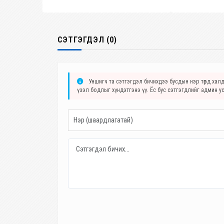
СЭТГЭГДЭЛ (0)
Уншигч та сэтгэгдэл бичихдээ бусдын нэр төрд халда
үзэл бодлыг хүндэтгэнэ үү. Ёс бус сэтгэгдлийг админ у