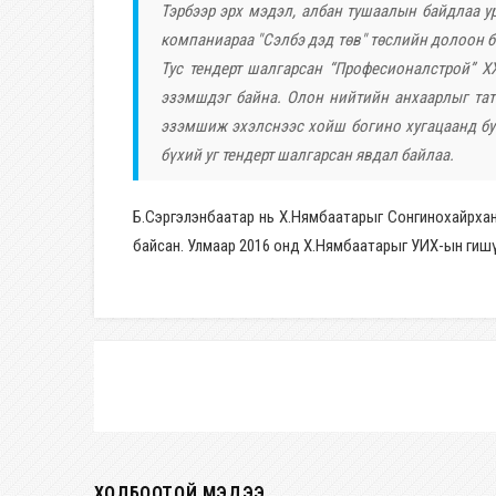
Тэрбээр эрх мэдэл, албан тушаалын байдлаа 
компаниараа "Сэлбэ дэд төв" төслийн долоон б
Тус тендерт шалгарсан “Професионалстрой” Х
эзэмшдэг байна. Олон нийтийн анхаарлыг тат
эзэмшиж эхэлснээс хойш богино хугацаанд бую
бүхий уг тендерт шалгарсан явдал байлаа.
Б.Сэргэлэнбаатар нь Х.Нямбаатарыг Сонгинохайрха
байсан. Улмаар 2016 онд Х.Нямбаатарыг УИХ-ын гишүү
ХОЛБООТОЙ МЭДЭЭ