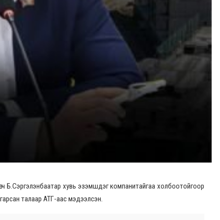
өлөгч Б.Сэргэлэнбаатар хувь эзэмшдэг компанитайгаа холбоотойгоор
алгарсан талаар АТГ-аас мэдээлсэн.