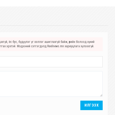
хгүй, ёс бус, бүдүүлэг үг хэллэг ашиглахгүй байж, өөрийн болоод хүний
стгах эрхтэй. Мэдээний сэтгэгдэлд Reelnews.mn хариуцлага хүлээхгүй.
ИЛГЭЭХ