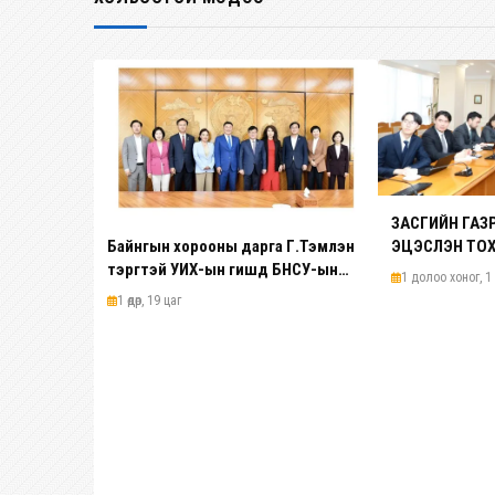
ЗАСГИЙН ГА
Байнгын хорооны дарга Г.Тэмүүлэн
ЭЦЭСЛЭН ТО
тэргүүтэй УИХ-ын гишүүд БНСУ-ын
1 долоо хоног, 1 ө
Үндэсний Ассамблейн гишүүдийг
1 өдөр, 19 цаг
хүлээн авч уулзав