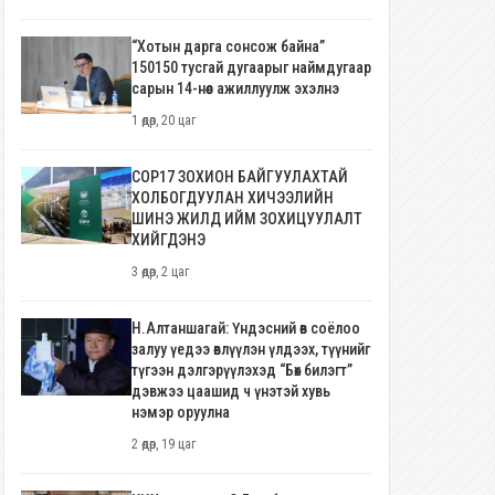
“Хотын дарга сонсож байна”
150150 тусгай дугаарыг наймдугаар
сарын 14-нөөс ажиллуулж эхэлнэ
1 өдөр, 20 цаг
COP17 ЗОХИОН БАЙГУУЛАХТАЙ
ХОЛБОГДУУЛАН ХИЧЭЭЛИЙН
ШИНЭ ЖИЛД ИЙМ ЗОХИЦУУЛАЛТ
ХИЙГДЭНЭ
3 өдөр, 2 цаг
Н.Алтаншагай: Үндэсний өв соёлоо
залуу үедээ өвлүүлэн үлдээх, түүнийг
түгээн дэлгэрүүлэхэд “Бөх билэгт”
дэвжээ цаашид ч үнэтэй хувь
нэмэр оруулна
2 өдөр, 19 цаг