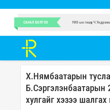
УИХ-ын гишүүн Ч.Ундрам
САНАЛ БОЛГОХ
Х.Нямбаатарын туслах 
Б.Сэргэлэнбаатарын 
хулгайг хэзээ шалгах 