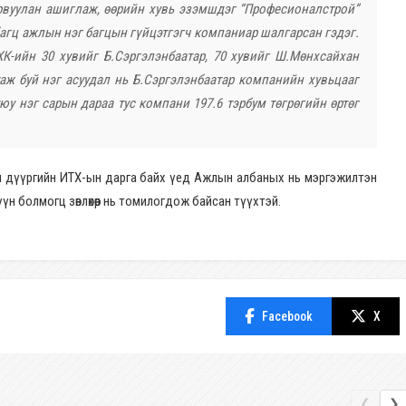
урвуулан ашиглаж, өөрийн хувь эзэмшдэг “Професионалстрой”
агц ажлын нэг багцын гүйцэтгэгч компаниар шалгарсан гэдэг.
ХК-ийн 30 хувийг Б.Сэргэлэнбаатар, 70 хувийг Ш.Мөнхсайхан
аж буй нэг асуудал нь Б.Сэргэлэнбаатар компанийн хувьцааг
у нэг сарын дараа тус компани 197.6 тэрбум төгрөгийн өртөг
н дүүргийн ИТХ-ын дарга байх үед Ажлын албаных нь мэргэжилтэн
н болмогц зөвлөхөөр нь томилогдож байсан түүхтэй.
Facebook
X
❮
❯