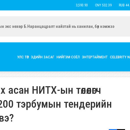
USD 3,593.93
CNY 532.39
RUB 44.15
ын экс нөхөр Б.Наранцацралт найзтай нь ханилан, бүл нэмжээ
УЛС ТӨР
ЭДИЙН ЗАСАГ
НИЙГЭМ СОЁЛ
ЭНТЕРТАЙМЕНТ
CELEBRITY 
асан НИТХ-ын төлөөлөгч
200 тэрбумын тендерийн
вэ?