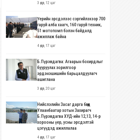
3 өдөр, 12 цаг
Үерийн эрсдэлээс сэргийлэхээр 700
гаруй алба хаагч, 160 гаруй техник,
51 мотопомп бэлэн байдалд
ажиллаж байна
4 өдөр, 17 цаг
Б.Пүрэвдагва: Агаарын бохирдлыг
бууруулах зорилгоор
эрдэнэшишийн барьцалдуулагч
ашиглана
3 өдөр, 20 цаг
Нийслэлийн Засаг дарга бөгөөд
Улаанбаатар хотын Захирагч
Б.Пүрэвдагва ХУД-ийн 12,13, 14-р
хорооны үер, усны эрсдэлтэй
цэгүүдэд ажиллалаа
4 өдөр, 17 цаг