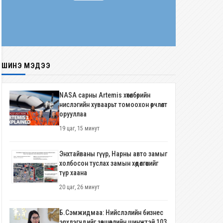
ШИНЭ МЭДЭЭ
NASA сарны Artemis хөтөлбөрийн
нислэгийн хуваарьт томоохон өөрчлөлт
орууллаа
19 цаг, 15 минут
Энхтайваны гүүр, Нарны авто замыг
холбосон туслах замын хөдөлгөөнийг
түр хаана
20 цаг, 26 минут
Б.Сэмжидмаа: Нийслэлийн бизнес
эрхлэгчдийг зөвшөөрлийн шинжтэй 103