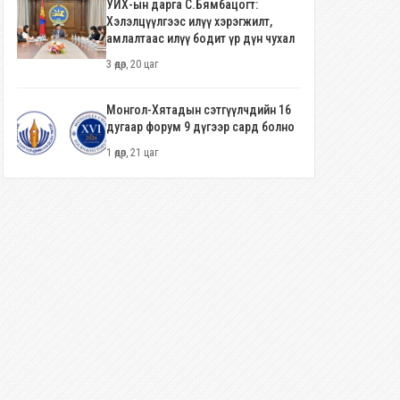
УИХ-ын дарга С.Бямбацогт:
Хэлэлцүүлгээс илүү хэрэгжилт,
амлалтаас илүү бодит үр дүн чухал
3 өдөр, 20 цаг
Монгол-Хятадын сэтгүүлчдийн 16
дугаар форум 9 дүгээр сард болно
1 өдөр, 21 цаг