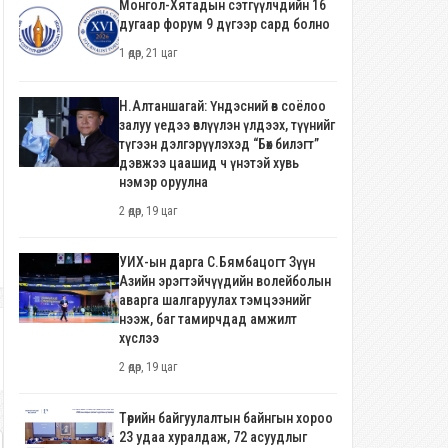
Монгол-Хятадын сэтгүүлчдийн 16
дугаар форум 9 дүгээр сард болно
1 өдөр, 21 цаг
Н.Алтаншагай: Үндэсний өв соёлоо
залуу үедээ өвлүүлэн үлдээх, түүнийг
түгээн дэлгэрүүлэхэд “Бөх билэгт”
дэвжээ цаашид ч үнэтэй хувь
нэмэр оруулна
2 өдөр, 19 цаг
УИХ-ын дарга С.Бямбацогт Зүүн
Азийн эрэгтэйчүүдийн волейболын
аварга шалгаруулах тэмцээнийг
нээж, баг тамирчдад амжилт
хүслээ
2 өдөр, 19 цаг
Төрийн байгуулалтын байнгын хороо
23 удаа хуралдаж, 72 асуудлыг