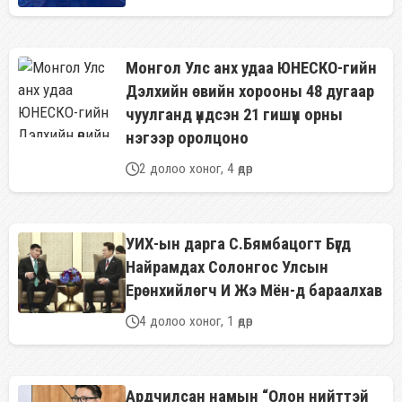
Монгол Улс анх удаа ЮНЕСКО-гийн
Дэлхийн өвийн хорооны 48 дугаар
чуулганд үндсэн 21 гишүүн орны
нэгээр оролцоно
2 долоо хоног, 4 өдөр
УИХ-ын дарга С.Бямбацогт Бүгд
Найрамдах Солонгос Улсын
Ерөнхийлөгч И Жэ Мён-д бараалхав
4 долоо хоног, 1 өдөр
Ардчилсан намын “Олон нийттэй