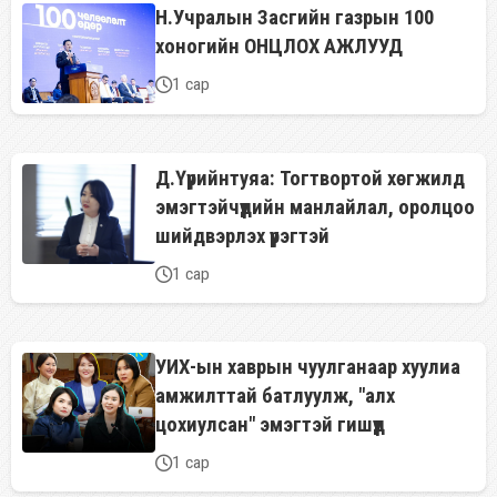
Н.Учралын Засгийн газрын 100
хоногийн ОНЦЛОХ АЖЛУУД
1 сар
Д.Үүрийнтуяа: Тогтвортой хөгжилд
эмэгтэйчүүдийн манлайлал, оролцоо
шийдвэрлэх үүрэгтэй
1 сар
УИХ-ын хаврын чуулганаар хуулиа
амжилттай батлуулж, "алх
цохиулсан" эмэгтэй гишүүд
1 сар