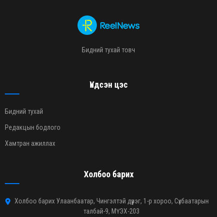
Бидний тухай товч
Үндсэн цэс
Бидний тухай
Редакцын бодлого
Хамтран ажиллах
Холбоо барих
Холбоо барих Улаанбаатар, Чингэлтэй дүүрэг, 1-р хороо, Сүхбаатарын
талбай-9, МҮЭХ-203