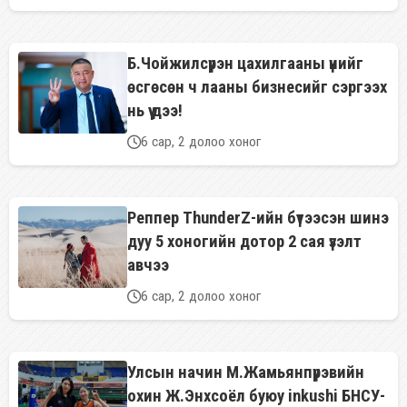
Б.Чойжилсүрэн цахилгааны үнийг
өсгөсөн ч лааны бизнесийг сэргээх
нь үү дээ!
6 сар, 2 долоо хоног
Реппер ThunderZ-ийн бүтээсэн шинэ
дуу 5 хоногийн дотор 2 сая үзэлт
авчээ
6 сар, 2 долоо хоног
Улсын начин М.Жамьянпүрэвийн
охин Ж.Энхсоёл буюу inkushi БНСУ-