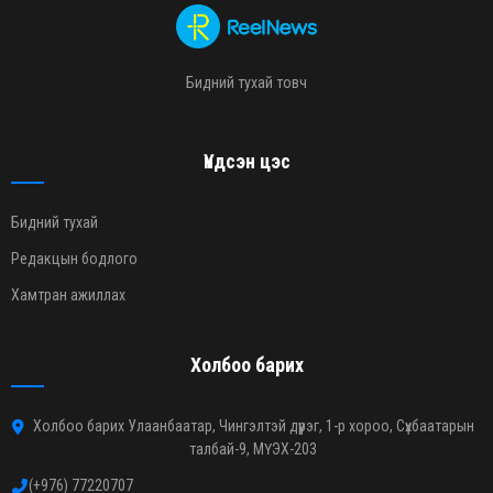
Бидний тухай товч
Үндсэн цэс
Бидний тухай
Редакцын бодлого
Хамтран ажиллах
Холбоо барих
Холбоо барих Улаанбаатар, Чингэлтэй дүүрэг, 1-р хороо, Сүхбаатарын
талбай-9, МҮЭХ-203
(+976) 77220707