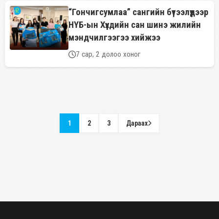
“Гончигсумлаа” сангийн бүтээлүүдээр
НҮБ-ын Хүүхдийн сан шинэ жилийн
мэндчилгээгээ хийжээ
7 сар, 2 долоо хоног
1
2
3
Дараах