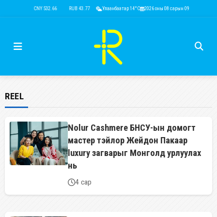
USD 3,593.87
CNY 532.66
RUB 43.77
Улаанбаатар 14°C
EUR 4,141.04
2026 оны 08 сарын 09
KRW 2.53
USD 3,
REEL
Nolur Cashmere БНСУ-ын домогт
мастер тэйлор Жейдон Пакаар
luxury загварыг Монголд урлуулах
нь
4 сар