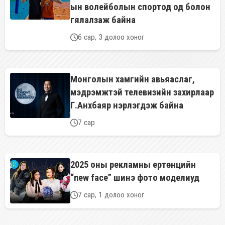
ын волейболын спортод од болон
гялалзаж байна
6 сар, 3 долоо хоног
Монголын хамгийн авьяаслаг,
мэдрэмжтэй телевизийн захирлаар
Г.Анхбаяр нэрлэгдэж байна
7 сар
2025 оны рекламны ертөнцийн
“new face” шинэ фото моделиуд
7 сар, 1 долоо хоног