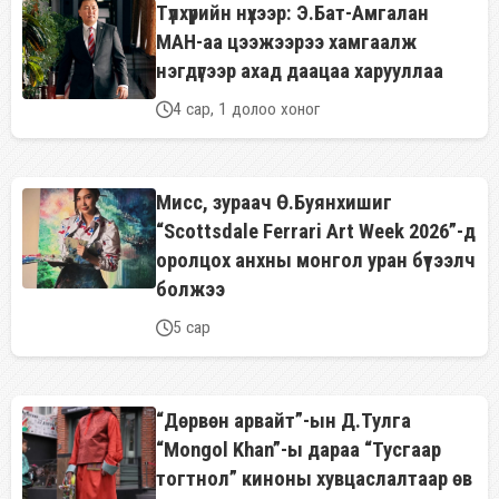
Түлхүүрийн нүхээр: Э.Бат-Амгалан
МАН-аа цээжээрээ хамгаалж
нэгдүгээр ахад даацаа харууллаа
4 сар, 1 долоо хоног
Мисс, зураач Ө.Буянхишиг
“Scottsdale Ferrari Art Week 2026”-д
оролцох анхны монгол уран бүтээлч
болжээ
5 сар
“Дөрвөн арвайт”-ын Д.Тулга
“Mongol Khan”-ы дараа “Тусгаар
тогтнол” киноны хувцаслалтаар өв