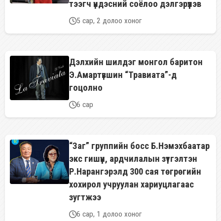
тээгч үндэсний соёлоо дэлгэрүүлэв
5 сар, 2 долоо хоног
Дэлхийн шилдэг монгол баритон
Э.Амартүвшин “Травиата”-д
гоцолно
6 сар
“Заг” группийн босс Б.Нэмэхбаатар
экс гишүүн, ардчилалын зүтгэлтэн
Р.Нарангэрэлд 300 сая төгрөгийн
хохирол учруулан хариуцлагаас
зугтжээ
6 сар, 1 долоо хоног