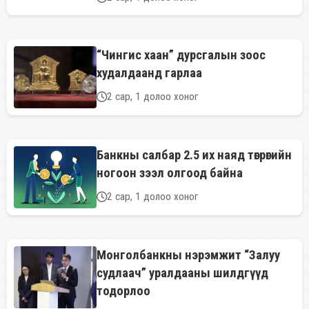
“Чингис хаан” дурсгалын зоос
худалдаанд гарлаа
2 сар, 1 долоо хоног
Банкны салбар 2.5 их наяд төгрөгийн
ногоон зээл олгоод байна
2 сар, 1 долоо хоног
Монголбанкны нэрэмжит “Залуу
судлаач” уралдааны шилдгүүд
тодорлоо