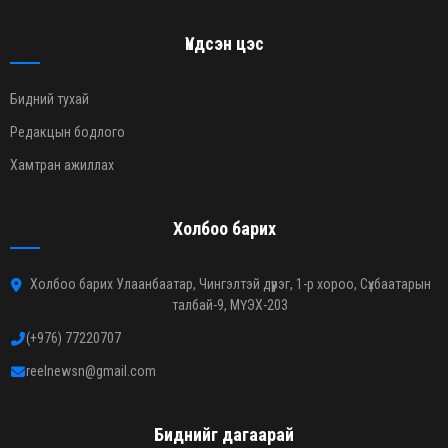
Үндсэн цэс
Бидний тухай
Редакцын бодлого
Хамтран ажиллах
Холбоо барих
Холбоо барих Улаанбаатар, Чингэлтэй дүүрэг, 1-р хороо, Сүхбаатарын
талбай-9, МҮЭХ-203
(+976) 77220707
reelnewsn@gmail.com
Биднийг дагаарай