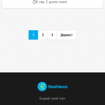
2 сар, 2 долоо хоног
1
2
3
Дараах
Бидний тухай товч