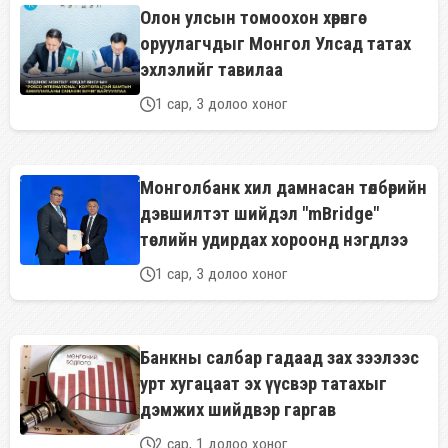
Олон улсын томоохон хөрөнгө
оруулагчдыг Монгол Улсад татах
эхлэлийг тавилаа
1 сар, 3 долоо хоног
Монголбанк хил дамнасан төлбөрийн
дэвшилтэт шийдэл "mBridge"
төслийн удирдах хороонд нэгдлээ
1 сар, 3 долоо хоног
Банкны салбар гадаад зах зээлээс
урт хугацаат эх үүсвэр татахыг
дэмжих шийдвэр гаргав
2 сар, 1 долоо хоног