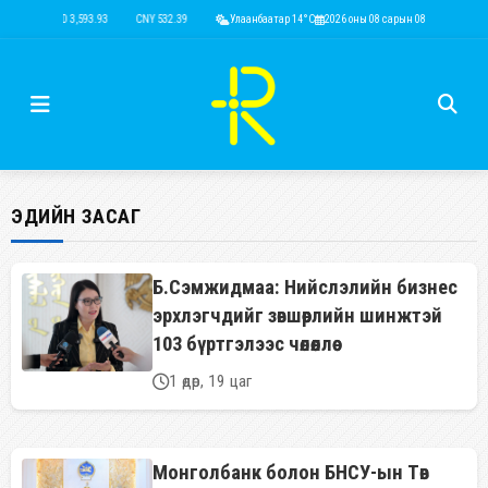
USD 3,593.93
CNY 532.39
RUB 44.15
Улаанбаатар 14°C
EUR 4,149.01
2026 оны 08 сарын 08
KRW 2.52
USD 3,593
ЭДИЙН ЗАСАГ
Б.Сэмжидмаа: Нийслэлийн бизнес
эрхлэгчдийг зөвшөөрлийн шинжтэй
103 бүртгэлээс чөлөөллөө
1 өдөр, 19 цаг
Монголбанк болон БНСУ-ын Төв