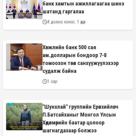
банк хамтын ажиллагаагаа шинэ
шатанд гаргалаа
4 долоо хоног, 1 өдөр
Хөгжлийн банк 500 сая
ам.долларын бондоор 7-8
томоохон төсөл санхүүжүүлэхээр
судалж байна
1 сар
"Шунхлай" группийн Ерөнхийлөгч
П.Батсайханыг Монгол Улсын
Хөдөлмөрийн баатар цолоор
шагнагдахаар болжээ