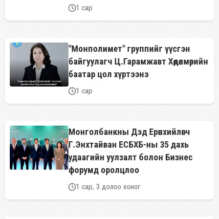
1 сар
"Монполимет" группийг үүсгэн
байгуулагч Ц.Гарамжавт Хөдөлмөрийн
баатар цол хүртээнэ
1 сар
Монголбанкны Дэд Ерөнхийлөгч
Г.Энхтайван ЕСБХБ-ны 35 дахь
удаагийн уулзалт болон Бизнес
форумд оролцлоо
1 сар, 3 долоо хоног