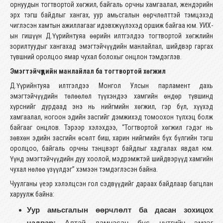
орнуудын тогтвортой хөгжил, байгаль орчны хамгаалал, жендэрийн
эрх тэгш байдлыг хангах, уур амьсгалын өөрчлөлттэй тэмцэхэд
чиглэсэн хамтын ажиллагааг идэвхжүүлэхэд оршиж байгаа юм. УИХ-
ын гишүүн Д.Үүрийнтуяа өөрийн илтгэлдээ тогтвортой хөгжлийн
зорилтуудыг хангахад эмэгтэйчүүдийн манлайлал, шийдвэр гаргах
түвшний оролцоо ямар чухал болохыг онцлон тэмдэглэв.
Эмэгтэйчүүдийн манлайлал ба тогтвортой хөгжил
Д.Үүрийнтуяа илтгэлдээ Монгол Улсын парламент дахь
эмэгтэйчүүдийн төлөөлөл түүхэндээ хамгийн өндөр түвшинд
хүрснийг дурдаад энэ нь нийгмийн хөгжил, гэр бүл, хүүхэд
хамгаалал, ногоон эдийн засгийг дэмжихэд томоохон түлхэц болж
байгааг онцлов. Тэрээр хэлэхдээ, “Тогтвортой хөгжил гэдэг нь
зөвхөн эдийн засгийн өсөлт биш, харин нийгмийн бүх бүлгийн тэгш
оролцоо, байгаль орчны тэнцвэрт байдлыг хадгалах явдал юм.
Үүнд эмэгтэйчүүдийн дуу хоолой, мэдрэмжтэй шийдвэрүүд хамгийн
чухал нөлөө үзүүлдэг” хэмээн тэмдэглэсэн байна.
Чуулганы үеэр хэлэлцсэн гол сэдвүүдийг дараах байдлаар багцлан
харуулж байна:
Уур амьсгалын өөрчлөлт ба дасан зохицох
чадвар:
Алтай дамнасан бүс нутгийн эмзэг