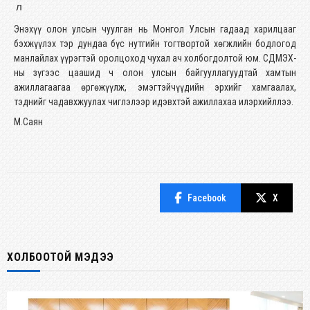
л
Энэхүү олон улсын чуулган нь Монгол Улсын гадаад харилцааг
бэхжүүлэх тэр дундаа бүс нутгийн тогтвортой хөгжлийн бодлогод
манлайлах үүрэгтэй оролцоход чухал ач холбогдолтой юм. СДМЭХ-
ны зүгээс цаашид ч олон улсын байгууллагуудтай хамтын
ажиллагаагаа өргөжүүлж, эмэгтэйчүүдийн эрхийг хамгаалах,
тэднийг чадавхжуулах чиглэлээр идэвхтэй ажиллахаа илэрхийллээ.
М.Саян
Facebook
X
ХОЛБООТОЙ МЭДЭЭ