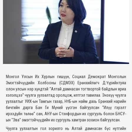
Монгол Улсын Их Хурлын гишүүн, Социал Демократ Монголын
Эмэгтэйчүүдийн Холбооны (СДМЭХ) Ерөнхийлөгч Д.Үүрийнтуяа
олон улсын нэр хүндтэй “Алтай дамнасан тогтвортой байдлын яриа
хэлэлцээ” чуулга уулзалтад оролцож, илтгэл тавилаа. Энэхүү чуулга
уулзалтыг УИХ-ын Тамгын газар, НҮБ-ын найм дахь Ерөнхий нарийн
бичгийн дарга Бан Ги Мүний үүсгэн байгуулсан “Илүү гэрэлт
ирээдүйн төлөө” сан, АНУ-ын Стэнфордын их сургууль болон БНСУ-
ын "Эва" эмэгтэйчүүдийн их сургууль хамтран зохион байгуулсан.
Чуулга уулзалтын гол зорилго нь Алтай дамнасан бүс нутгийн