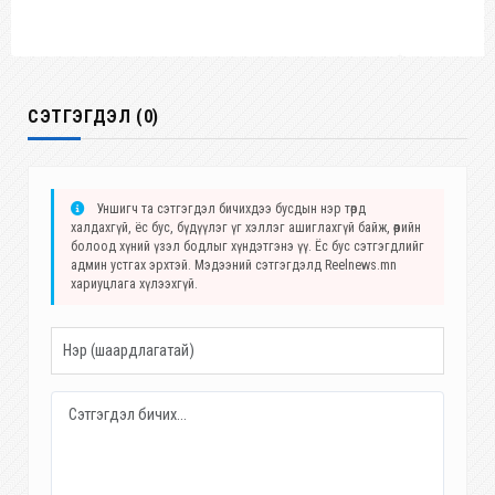
СЭТГЭГДЭЛ (0)
Уншигч та сэтгэгдэл бичихдээ бусдын нэр төрд
халдахгүй, ёс бус, бүдүүлэг үг хэллэг ашиглахгүй байж, өөрийн
болоод хүний үзэл бодлыг хүндэтгэнэ үү. Ёс бус сэтгэгдлийг
админ устгах эрхтэй. Мэдээний сэтгэгдэлд Reelnews.mn
хариуцлага хүлээхгүй.