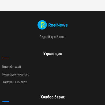
Бидний тухай товч
Үндсэн цэс
Бидний тухай
Редакцын бодлого
Хамтран ажиллах
Холбоо барих