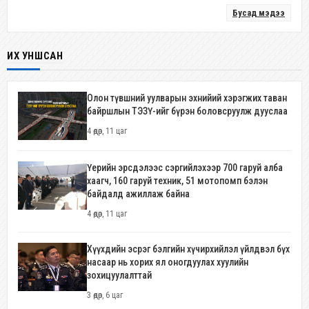
Бусад мэдээ
ИХ УНШСАН
Олон түвшний уулварын эхнийий хэрэгжих таван
байршлын ТЭЗҮ-ийг бүрэн боловсруулж дууслаа
4 өдөр, 11 цаг
Үерийн эрсдэлээс сэргийлэхээр 700 гаруй алба
хаагч, 160 гаруй техник, 51 мотопомп бэлэн
байдалд ажиллаж байна
4 өдөр, 11 цаг
Хүүхдийн эсрэг бэлгийн хүчирхийлэл үйлдвэл бүх
насаар нь хорих ял оногдуулах хуулийн
зохицуулалттай
3 өдөр, 6 цаг