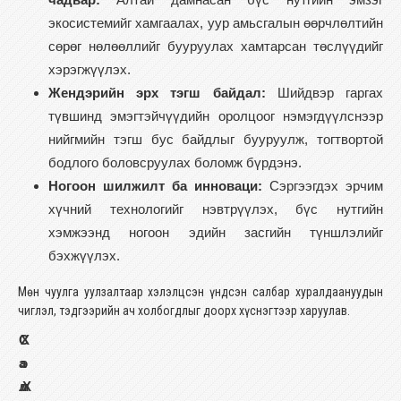
экосистемийг хамгаалах, уур амьсгалын өөрчлөлтийн
сөрөг нөлөөллийг бууруулах хамтарсан төслүүдийг
хэрэгжүүлэх.
Жендэрийн эрх тэгш байдал:
Шийдвэр гаргах
түвшинд эмэгтэйчүүдийн оролцоог нэмэгдүүлснээр
нийгмийн тэгш бус байдлыг бууруулж, тогтвортой
бодлого боловсруулах боломж бүрдэнэ.
Ногоон шилжилт ба инноваци:
Сэргээгдэх эрчим
хүчний технологийг нэвтрүүлэх, бүс нутгийн
хэмжээнд ногоон эдийн засгийн түншлэлийг
бэхжүүлэх.
Мөн чуулга уулзалтаар хэлэлцсэн үндсэн салбар хуралдаануудын
чиглэл, тэдгээрийн ач холбогдлыг доорх хүснэгтээр харуулав.
С
Х
а
э
л
л
Х