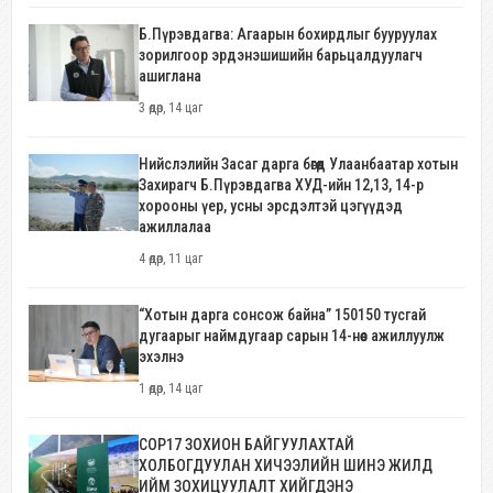
Б.Пүрэвдагва: Агаарын бохирдлыг бууруулах
зорилгоор эрдэнэшишийн барьцалдуулагч
ашиглана
3 өдөр, 14 цаг
Нийслэлийн Засаг дарга бөгөөд Улаанбаатар хотын
Захирагч Б.Пүрэвдагва ХУД-ийн 12,13, 14-р
хорооны үер, усны эрсдэлтэй цэгүүдэд
ажиллалаа
4 өдөр, 11 цаг
“Хотын дарга сонсож байна” 150150 тусгай
дугаарыг наймдугаар сарын 14-нөөс ажиллуулж
эхэлнэ
1 өдөр, 14 цаг
COP17 ЗОХИОН БАЙГУУЛАХТАЙ
ХОЛБОГДУУЛАН ХИЧЭЭЛИЙН ШИНЭ ЖИЛД
ИЙМ ЗОХИЦУУЛАЛТ ХИЙГДЭНЭ