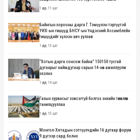
1 өдөр, 11 цаг
Байнгын хорооны дарга Г.Тэмүүлэн тэргүүтэй
УИХ-ын гишүүд БНСУ-ын Үндэсний Ассамблейн
гишүүдийг хүлээн авч уулзав
1 өдөр, 13 цаг
“Хотын дарга сонсож байна” 150150 тусгай
дугаарыг наймдугаар сарын 14-нөөс ажиллуулж
эхэлнэ
1 өдөр, 14 цаг
Газын зурвасыг зэвсэггүй болгох энхийн төлөвлөгөөг
танилцууллаа
1 өдөр, 15 цаг
Монгол-Хятадын сэтгүүлчдийн 16 дугаар форум
9 дүгээр сард болно