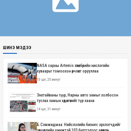
ШИНЭ МЭДЭЭ
NASA сарны Artemis хөтөлбөрийн нислэгийн
хуваарьт томоохон өөрчлөлт орууллаа
13 цаг, 20 минут
Энхтайваны гүүр, Нарны авто замыг холбосон
туслах замын хөдөлгөөнийг түр хаана
14 цаг, 31 минут
Б.Сэмжидмаа: Нийслэлийн бизнес эрхлэгчдийг
зөвшөөрлийн шинжтэй 103 бүртгэлээс чөлөөллөө