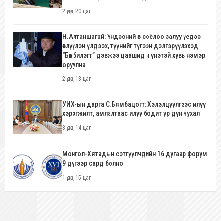
2 өдөр, 20 цаг
Н.Алтаншагай: Үндэсний өв соёлоо залуу үедээ
өвлүүлэн үлдээх, түүнийг түгээн дэлгэрүүлэхэд
“Бөх билэгт” дэвжээ цаашид ч үнэтэй хувь нэмэр
оруулна
2 өдөр, 13 цаг
УИХ-ын дарга С.Бямбацогт: Хэлэлцүүлгээс илүү
хэрэгжилт, амлалтаас илүү бодит үр дүн чухал
3 өдөр, 14 цаг
Монгол-Хятадын сэтгүүлчдийн 16 дугаар форум
9 дүгээр сард болно
1 өдөр, 15 цаг