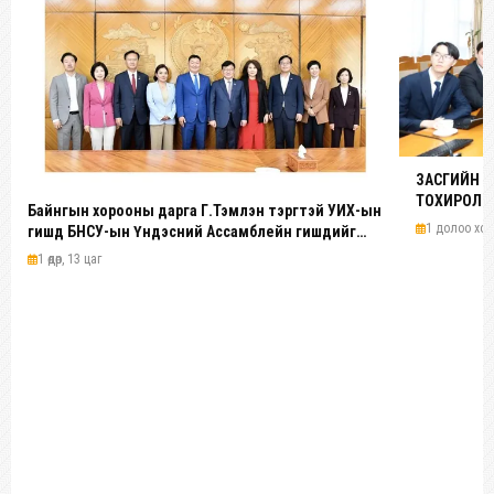
ЗАСГИЙН 
ТОХИРОЛЦ
Байнгын хорооны дарга Г.Тэмүүлэн тэргүүтэй УИХ-ын
1 долоо хоног
гишүүд БНСУ-ын Үндэсний Ассамблейн гишүүдийг
хүлээн авч уулзав
1 өдөр, 13 цаг