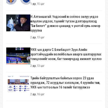
1 өдөр, 15 цаг
Н.Алтаншагай: Үндэсний өв соёлоо залуу үедээ
өвлүүлэн үлдээх, түүнийг түгээн дэлгэрүүлэхэд
“Бөх билэгт” дэвжээ цаашид ч үнэтэй хувь нэмэр
оруулна
2 өдөр, 13 цаг
УИХ-ын дарга С.Бямбацогт Зүүн Азийн
эрэгтэйчүүдийн волейболын аварга шалгаруулах
тэмцээнийг нээж, баг тамирчдад амжилт хүслээ
2 өдөр, 13 цаг
Төрийн байгуулалтын байнгын хороо 23 удаа
хуралдаж, 72 асуудлыг хэлэлцэж, 4 хуулийн төсөл,
УИХ-ын тогтоолын 16 төслийг батлуулжээ
2 өдөр, 16 цаг