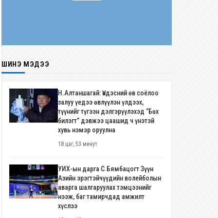
ШИНЭ МЭДЭЭ
Н.Алтаншагай: Үндэсний өв соёлоо
залуу үедээ өвлүүлэн үлдээх,
түүнийг түгээн дэлгэрүүлэхэд “Бөх
билэгт” дэвжээ цаашид ч үнэтэй
хувь нэмэр оруулна
18 цаг, 53 минут
УИХ-ын дарга С.Бямбацогт Зүүн
Азийн эрэгтэйчүүдийн волейболын
аварга шалгаруулах тэмцээнийг
нээж, баг тамирчдад амжилт
хүслээ