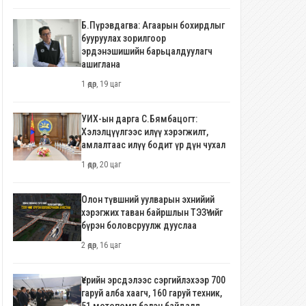
Б.Пүрэвдагва: Агаарын бохирдлыг
бууруулах зорилгоор
эрдэнэшишийн барьцалдуулагч
ашиглана
1 өдөр, 19 цаг
УИХ-ын дарга С.Бямбацогт:
Хэлэлцүүлгээс илүү хэрэгжилт,
амлалтаас илүү бодит үр дүн чухал
1 өдөр, 20 цаг
Олон түвшний уулварын эхнийий
хэрэгжих таван байршлын ТЭЗҮ-ийг
бүрэн боловсруулж дууслаа
2 өдөр, 16 цаг
Үерийн эрсдэлээс сэргийлэхээр 700
гаруй алба хаагч, 160 гаруй техник,