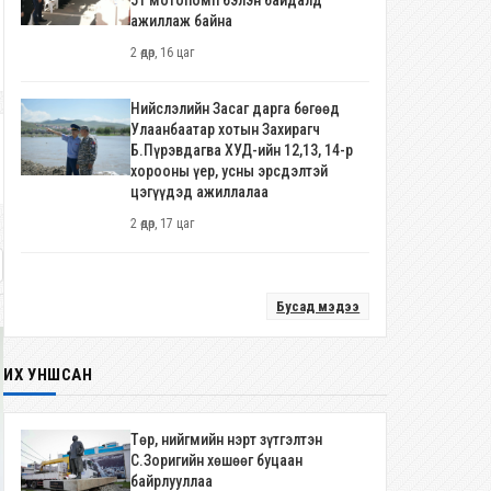
51 мотопомп бэлэн байдалд
ажиллаж байна
2 өдөр, 16 цаг
Нийслэлийн Засаг дарга бөгөөд
Улаанбаатар хотын Захирагч
Б.Пүрэвдагва ХУД-ийн 12,13, 14-р
хорооны үер, усны эрсдэлтэй
цэгүүдэд ажиллалаа
2 өдөр, 17 цаг
Бусад мэдээ
ИХ УНШСАН
Төр, нийгмийн нэрт зүтгэлтэн
С.Зоригийн хөшөөг буцаан
байрлууллаа