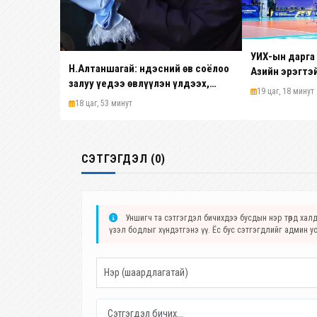
УИХ-ын дарга
Н.Алтаншагай: Үндэсний өв соёлоо
Азийн эрэгтэ
залуу үедээ өвлүүлэн үлдээх,
волейболын а
19 цаг, 18 минут
түүнийг түгээн дэлгэрүүлэхэд
тэмцээнийг н
18 цаг, 53 минут
“Бөх билэгт” дэвжээ цаашид ч
амжилт хүсл
үнэтэй хувь нэмэр оруулна
СЭТГЭГДЭЛ (0)
Уншигч та сэтгэгдэл бичихдээ бусдын нэр төрд халда
үзэл бодлыг хүндэтгэнэ үү. Ёс бус сэтгэгдлийг админ у