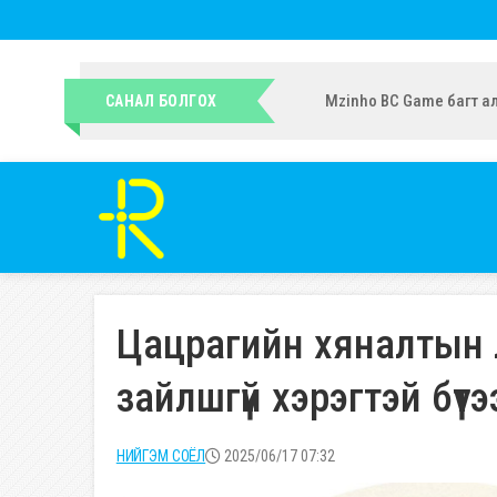
УИХ-ын гишүүн Ч.Ундрам
САНАЛ БОЛГОХ
Цацрагийн хяналтын 
зайлшгүй хэрэгтэй бүт
НИЙГЭМ СОЁЛ
2025/06/17 07:32