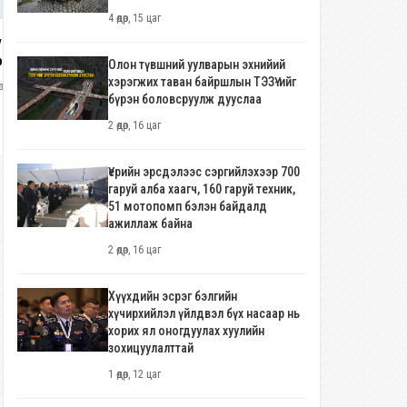
4 өдөр, 15 цаг
үрэвдагва: Агаарын бохирдлыг
руулах зорилгоор
Олон түвшний уулварын эхнийи
Олон түвшний уулварын эхнийий
энэшишийн барьцалдуулагч
хэрэгжих таван байршлын ТЭЗҮ-
хэрэгжих таван байршлын ТЭЗҮ-ийг
өр, 19 цаг
глана
ийг бүрэн боловсруулж дууслаа
бүрэн боловсруулж дууслаа
2 өдөр, 16 цаг
2 өдөр, 16 цаг
Үерийн эрсдэлээс сэргийлэхээр 700
гаруй алба хаагч, 160 гаруй техник,
51 мотопомп бэлэн байдалд
ажиллаж байна
2 өдөр, 16 цаг
Хүүхдийн эсрэг бэлгийн
хүчирхийлэл үйлдвэл бүх насаар нь
хорих ял оногдуулах хуулийн
зохицуулалттай
1 өдөр, 12 цаг