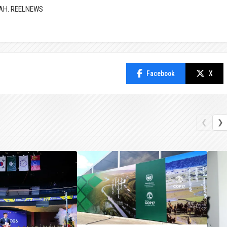
АН. REELNEWS
Facebook
X
❮
❯