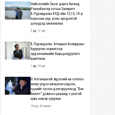
Нийслэлийн Засаг дарга бөгөөд
Улаанбаатар хотын Захирагч
Б.Пүрэвдагва ХУД-ийн 12,13, 14-р
хорооны үер, усны эрсдэлтэй
цэгүүдэд ажиллалаа
2 өдөр, 17 цаг
Б.Пүрэвдагва: Агаарын бохирдлыг
бууруулах зорилгоор
эрдэнэшишийн барьцалдуулагч
ашиглана
1 өдөр, 19 цаг
Н.Алтаншагай: Үндэсний өв соёлоо
залуу үедээ өвлүүлэн үлдээх,
түүнийг түгээн дэлгэрүүлэхэд “Бөх
билэгт” дэвжээ цаашид ч үнэтэй
хувь нэмэр оруулна
18 цаг, 53 минут