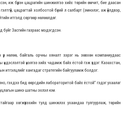
эн, иж бүрэн цацрагийн шинжилгээ хийх төрийн өмчит, бие даасан
элтгүй, цацрагтай холбоотой бүхий л салбарт (эмнэлэг, аж үйлдвэр,
ийтийн итгэлд сөргөөр нөлөөлдөг.
д буйг Засгийн газраас мэдэгдсэн.
 үр нөлөө, байгаль орчны хяналт зэрэг нь зөвхөн компаниудаас
ы үндэслэлтэй үнэлгээ хийх чадамж байх ёстой гэж үздэг. Казахстан,
ын итгэлцлийг хангадаг стратегийн байгууламж болдог.
но, гэхдээ бид өөрсдийн лабораторитой байх ёстой” гэдэг ухаалаг
риуцлагын шинэ шатны эхлэл юм.
тайгаар хөгжүүлэхийн тулд шинжлэх ухаандаа тулгуурлаж, төрийн