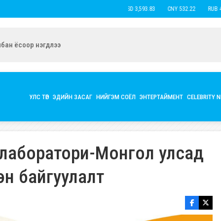
USD 3,593.83
CNY 532.22
RUB 44.4
ын экс нөхөр Б.Наранцацралт найзтай нь ханилан, бүл нэмжээ
УЛС ТӨР
ЭДИЙН ЗАСАГ
НИЙГЭМ СОЁЛ
ЭНТЕРТАЙМЕНТ
CELEBRITY 
лаборатори-Монгол улсад
ээн байгуулалт