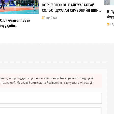
COP17 ЗОХИОН БАЙГУУЛАХТАЙ
ХОЛБОГДУУЛАН ХИЧЭЭЛИЙН ШИНЭ
Б.П
ЖИЛД ИЙМ ЗОХИЦУУЛАЛТ
буу
1 өдөр, 1 цаг
 С.Бямбацогт Зүүн
ХИЙГДЭНЭ
эрд
1 өд
йчүүдийн
аши
варга шалгаруулах
ээж, баг тамирчдад
ээ
хгүй, ёс бус, бүдүүлэг үг хэллэг ашиглахгүй байж, өөрийн болоод хүний
стгах эрхтэй. Мэдээний сэтгэгдэлд Reelnews.mn хариуцлага хүлээхгүй.