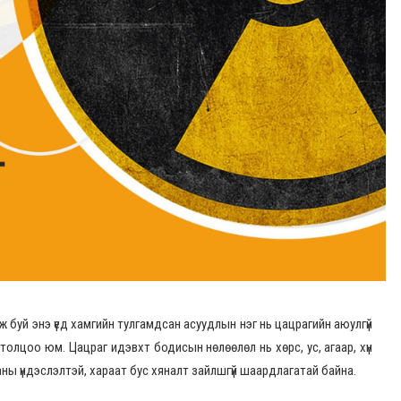
 буй энэ үед хамгийн тулгамдсан асуудлын нэг нь цацрагийн аюулгүй
олцоо юм. Цацраг идэвхт бодисын нөлөөлөл нь хөрс, ус, агаар, хүн
ны үндэслэлтэй, хараат бус хяналт зайлшгүй шаардлагатай байна.