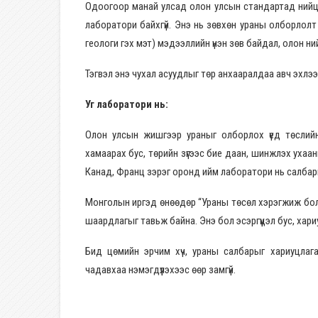
Одоогоор манай улсад олон улсын стандартад нийцс
лаборатори байхгүй. Энэ нь зөвхөн ураны олборлолт г
геологи гэх мэт) мэдээллийн үнэн зөв байдал, олон н
Тэгвэл энэ чухал асуудлыг төр анхааралдаа авч эхлээ
Уг лаборатори нь:
Олон улсын жишгээр ураныг олборлох үед төслийн
хамаарах бус, төрийн зүгээс бие даан, шинжлэх ухаан
Канад, Франц зэрэг оронд ийм лаборатори нь салбар
Монголын иргэд өнөөдөр “Ураны төсөл хэрэгжиж бол
шаардлагыг тавьж байна. Энэ бол эсэргүүцэл бус, ха
Бид цөмийн эрчим хүч, ураны салбарыг хариуцлага
чадавхаа нэмэгдүүлэхээс өөр замгүй.