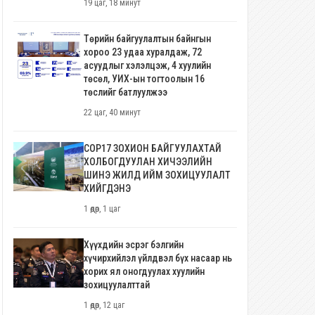
19 цаг, 18 минут
Төрийн байгуулалтын байнгын
хороо 23 удаа хуралдаж, 72
асуудлыг хэлэлцэж, 4 хуулийн
төсөл, УИХ-ын тогтоолын 16
төслийг батлуулжээ
22 цаг, 40 минут
COP17 ЗОХИОН БАЙГУУЛАХТАЙ
ХОЛБОГДУУЛАН ХИЧЭЭЛИЙН
ШИНЭ ЖИЛД ИЙМ ЗОХИЦУУЛАЛТ
ХИЙГДЭНЭ
1 өдөр, 1 цаг
Хүүхдийн эсрэг бэлгийн
хүчирхийлэл үйлдвэл бүх насаар нь
хорих ял оногдуулах хуулийн
зохицуулалттай
1 өдөр, 12 цаг