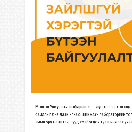
Монгол Улс ураны салбарын ирээдүйн талаар хэлэлцэж
байдлыг бие даан хянах, шинжлэх лабораторийн тогт
амын эрүүл мэндтэй шууд холбогдох тул шинжлэх ухаа