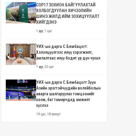
COP17 ЗОХИОН БАЙГУУЛАХТАЙ
ХОЛБОГДУУЛАН ХИЧЭЭЛИЙН
ШИНЭ ЖИЛД ИЙМ ЗОХИЦУУЛАЛТ
ХИЙГДЭНЭ
1 өдөр, 1 цаг
УИХ-ын дарга С.Бямбацогт:
Хэлэлцүүлгээс илүү хэрэгжилт,
амлалтаас илүү бодит үр дүн чухал
1 өдөр, 20 цаг
УИХ-ын дарга С.Бямбацогт Зүүн
Азийн эрэгтэйчүүдийн волейболын
аварга шалгаруулах тэмцээнийг
нээж, баг тамирчдад амжилт
хүслээ
19 цаг, 18 минут