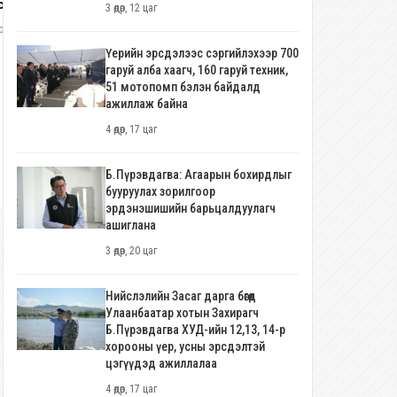
нэгээр оролцоно
сголд 345 хүн оролцжээ
3 өдөр, 12 цаг
олоо хоног
Үерийн эрсдэлээс сэргийлэхээр 700
гаруй алба хаагч, 160 гаруй техник,
51 мотопомп бэлэн байдалд
ажиллаж байна
4 өдөр, 17 цаг
Б.Пүрэвдагва: Агаарын бохирдлыг
бууруулах зорилгоор
эрдэнэшишийн барьцалдуулагч
ашиглана
3 өдөр, 20 цаг
Нийслэлийн Засаг дарга бөгөөд
Улаанбаатар хотын Захирагч
Б.Пүрэвдагва ХУД-ийн 12,13, 14-р
хорооны үер, усны эрсдэлтэй
цэгүүдэд ажиллалаа
4 өдөр, 17 цаг