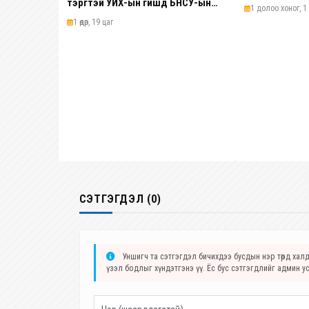
тэргүүтэй УИХ-ын гишүүд БНСУ-ын
1 долоо хоног, 1 ө
Үндэсний Ассамблейн гишүүдийг
1 өдөр, 19 цаг
хүлээн авч уулзав
СЭТГЭГДЭЛ (0)
Уншигч та сэтгэгдэл бичихдээ бусдын нэр төрд халда
үзэл бодлыг хүндэтгэнэ үү. Ёс бус сэтгэгдлийг админ у