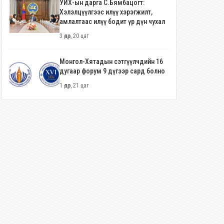
УИХ-ын дарга С.Бямбацогт:
Хэлэлцүүлгээс илүү хэрэгжилт,
амлалтаас илүү бодит үр дүн чухал
3 өдөр, 20 цаг
Монгол-Хятадын сэтгүүлчдийн 16
дугаар форум 9 дүгээр сард болно
1 өдөр, 21 цаг