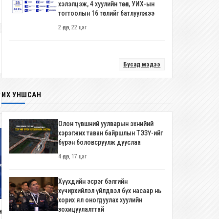
хэлэлцэж, 4 хуулийн төсөл, УИХ-ын
тогтоолын 16 төслийг батлуулжээ
2 өдөр, 22 цаг
Бусад мэдээ
ИХ УНШСАН
Олон түвшний уулварын эхнийий
хэрэгжих таван байршлын ТЭЗҮ-ийг
бүрэн боловсруулж дууслаа
4 өдөр, 17 цаг
Хүүхдийн эсрэг бэлгийн
Монгол Улс анх удаа ЮНЕСКО-ги
хүчирхийлэл үйлдвэл бүх насаар нь
Дэлхийн өвийн хорооны 48 дуга
хорих ял оногдуулах хуулийн
зохицуулалттай
чуулганд үндсэн 21 гишүүн орны
нхий хяналтын хоёр удаагийн
2 долоо хоног, 3 өдөр