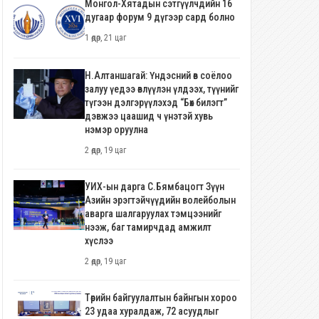
Монгол-Хятадын сэтгүүлчдийн 16
дугаар форум 9 дүгээр сард болно
1 өдөр, 21 цаг
Н.Алтаншагай: Үндэсний өв соёлоо
залуу үедээ өвлүүлэн үлдээх, түүнийг
түгээн дэлгэрүүлэхэд “Бөх билэгт”
дэвжээ цаашид ч үнэтэй хувь
нэмэр оруулна
2 өдөр, 19 цаг
УИХ-ын дарга С.Бямбацогт Зүүн
Азийн эрэгтэйчүүдийн волейболын
аварга шалгаруулах тэмцээнийг
нээж, баг тамирчдад амжилт
хүслээ
2 өдөр, 19 цаг
Төрийн байгуулалтын байнгын хороо
23 удаа хуралдаж, 72 асуудлыг