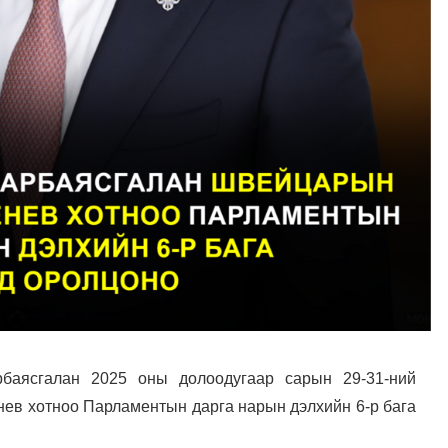
баясгалан 2025 оны долоодугаар сарын 29-31-ний
в хотноо Парламентын дарга нарын дэлхийн 6-р бага