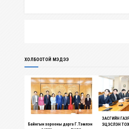
ХОЛБООТОЙ МЭДЭЭ
ЗАСГИЙН ГА
Байнгын хорооны дарга Г.Тэмүүлэн
ЭЦЭСЛЭН ТО