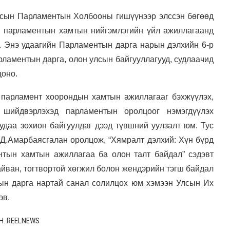
лсын Парламентын Холбооны гишүүнээр элссэн бөгөөд
йн парламентын хамтын нийгэмлэгийн үйл ажиллагаанд
. Энэ удаагийн Парламентын дарга нарын дэлхийн 6-р
рламентын дарга, олон улсын байгууллагууд, судлаачид
цоно.
 парламент хоорондын хамтын ажиллагааг бэхжүүлэх,
 шийдвэрлэхэд парламентын оролцоог нэмэгдүүлэх
удаа зохион байгуулдаг дээд түвшний уулзалт юм. Тус
Д.Амарбаясгалан оролцож, “Хямралт дэлхий: Хүн бүрд
ентын хамтын ажиллагаа ба олон талт байдал” сэдэвт
тайван, тогтвортой хөгжил болон жендэрийн тэгш байдал
тын дарга нартай санал солилцох юм хэмээн Улсын Их
эв.
Н. REELNEWS