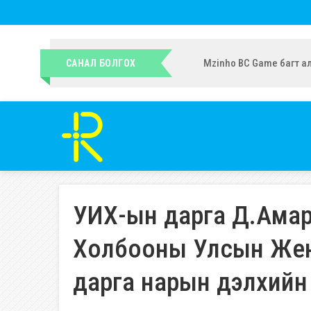
УИХ-ын гишүүн Ч.Ундрам
САНАЛ БОЛГОХ
УИХ-ын дарга Д.Ама
Холбооны Улсын Жен
дарга нарын дэлхийн