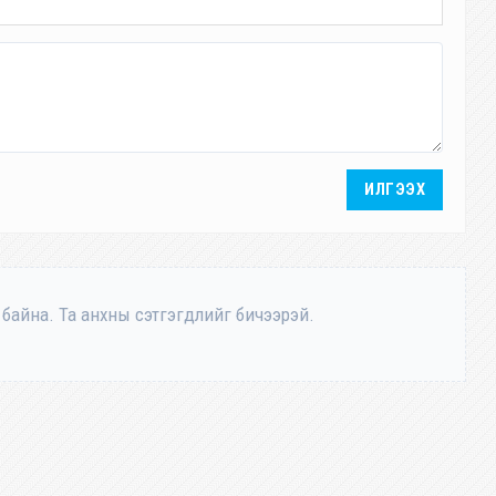
ИЛГЭЭХ
 байна. Та анхны сэтгэгдлийг бичээрэй.