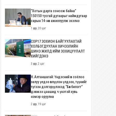
“Хотын дарга сонсож байна”
150150 тусгай дугаарыг наймдугаар
сарын 14-нөөс ажиллуулж эхэлнэ
1 өдөр, 20 цаг
COP17 ЗОХИОН БАЙГУУЛАХТАЙ
ХОЛБОГДУУЛАН ХИЧЭЭЛИЙН
ШИНЭ ЖИЛД ИЙМ ЗОХИЦУУЛАЛТ
ХИЙГДЭНЭ
3 өдөр, 2 цаг
Н.Алтаншагай: Үндэсний өв соёлоо
залуу үедээ өвлүүлэн үлдээх, түүнийг
түгээн дэлгэрүүлэхэд “Бөх билэгт”
дэвжээ цаашид ч үнэтэй хувь
нэмэр оруулна
2 өдөр, 19 цаг