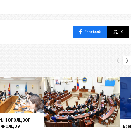
Facebook
X
❮
❯
ЗРЫН ОРОЛЦООГ
ХИРОЛЦОВ
Ерө