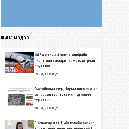
ШИНЭ МЭДЭЭ
NASA сарны Artemis хөтөлбөрийн
нислэгийн хуваарьт томоохон өөрчлөлт
орууллаа
19 цаг, 17 минут
Энхтайваны гүүр, Нарны авто замыг
холбосон туслах замын хөдөлгөөнийг
түр хаана
20 цаг, 27 минут
Б.Сэмжидмаа: Нийслэлийн бизнес
эрхлэгчдийг зөвшөөрлийн шинжтэй 103