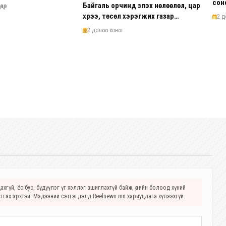
сон
Байгаль орчинд үзүүлэх нөлөөлөл, цар
дөр
хүрээ, төсөл хэрэгжих газар
2 д
нутгийн байршил, хүчин чадлыг
2 долоо хоног
харгалзан төслүүдийг зэрэглэлд
хувааж, ангиллыг тодорхой
болголоо
хгүй, ёс бус, бүдүүлэг үг хэллэг ашиглахгүй байж, өөрийн болоод хүний
стгах эрхтэй. Мэдээний сэтгэгдэлд Reelnews.mn хариуцлага хүлээхгүй.