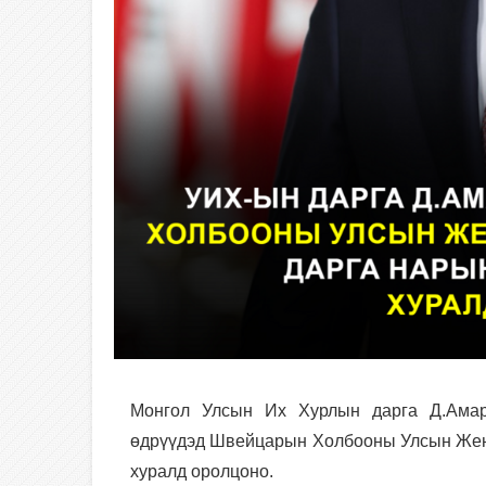
Монгол Улсын Их Хурлын дарга Д.Амар
өдрүүдэд Швейцарын Холбооны Улсын Жене
хуралд оролцоно.