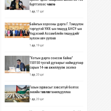
бүртгэлээс чөлөөллөө
1 өдөр, 17 цаг
Байнгын хорооны дарга Г.Тэмүүлэн
тэргүүтэй УИХ-ын гишүүд БНСУ-ын
Үндэсний Ассамблейн гишүүдийг
хүлээн авч уулзав
1 өдөр, 19 цаг
“Хотын дарга сонсож байна”
150150 тусгай дугаарыг наймдугаар
сарын 14-нөөс ажиллуулж эхэлнэ
1 өдөр, 20 цаг
Газын зурвасыг зэвсэггүй болгох
энхийн төлөвлөгөөг танилцууллаа
1 өдөр, 20 цаг