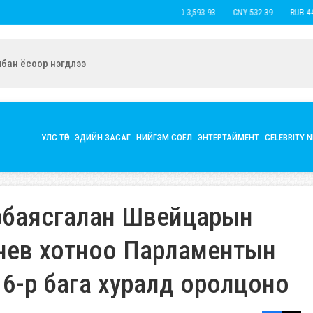
USD 3,593.93
CNY 532.39
RUB 44.15
ын экс нөхөр Б.Наранцацралт найзтай нь ханилан, бүл нэмжээ
УЛС ТӨР
ЭДИЙН ЗАСАГ
НИЙГЭМ СОЁЛ
ЭНТЕРТАЙМЕНТ
CELEBRITY 
рбаясгалан Швейцарын
ев хотноо Парламентын
 6-р бага хуралд оролцоно