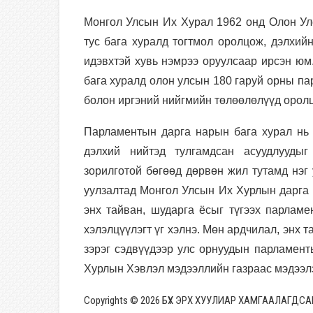
Монгол Улсын Их Хурал 1962 онд Олон У
тус бага хуралд тогтмол оролцож, дэлхи
идэвхтэй хувь нэмрээ оруулсаар ирсэн юм
бага хуралд олон улсын 180 гаруй орны па
болон иргэний нийгмийн төлөөлөлүүд орол
Парламентын дарга нарын бага хурал нь
дэлхий нийтэд тулгамдсан асуудлуудыг
зорилготой бөгөөд дөрвөн жил тутамд нэг 
уулзалтад Монгол Улсын Их Хурлын дарга 
энх тайван, шударга ёсыг түгээх парлам
хэлэлцүүлэгт үг хэлнэ. Мөн ардчилал, энх 
зэрэг сэдвүүдээр улс орнуудын парламен
Хурлын Хэвлэл мэдээллийн газраас мэдээл
Copyrights © 2026 БҮХ ЭРХ ХУУЛИАР ХАМГААЛАГДСА