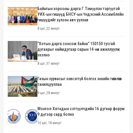
Байнгын хорооны дарга Г.Тэмүүлэн тэргүүтэй
УИХ-ын гишүүд БНСУ-ын Үндэсний Ассамблейн
гишүүдийг хүлээн авч уулзав
8 цаг, 22 минут
“Хотын дарга сонсож байна” 150150 тусгай
дугаарыг наймдугаар сарын 14-нөөс ажиллуулж
эхэлнэ
8 цаг, 37 минут
Газын зурвасыг зэвсэггүй болгох энхийн төлөвлөгөөг
танилцууллаа
9 цаг, 28 минут
Монгол-Хятадын сэтгүүлчдийн 16 дугаар форум
9 дүгээр сард болно
10 цаг, 18 минут