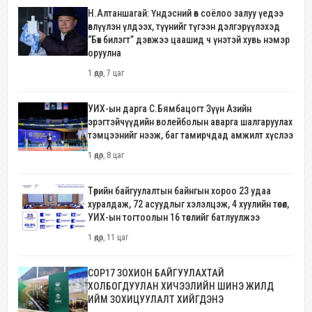
Н.Алтаншагай: Үндэсний өв соёлоо залуу үедээ
өвлүүлэн үлдээх, түүнийг түгээн дэлгэрүүлэхэд
“Бөх билэгт” дэвжээ цаашид ч үнэтэй хувь нэмэр
оруулна
1 өдөр, 7 цаг
УИХ-ын дарга С.Бямбацогт Зүүн Азийн
эрэгтэйчүүдийн волейболын аварга шалгаруулах
тэмцээнийг нээж, баг тамирчдад амжилт хүслээ
1 өдөр, 8 цаг
Төрийн байгуулалтын байнгын хороо 23 удаа
хуралдаж, 72 асуудлыг хэлэлцэж, 4 хуулийн төсөл,
УИХ-ын тогтоолын 16 төслийг батлуулжээ
1 өдөр, 11 цаг
COP17 ЗОХИОН БАЙГУУЛАХТАЙ
ХОЛБОГДУУЛАН ХИЧЭЭЛИЙН ШИНЭ ЖИЛД
ИЙМ ЗОХИЦУУЛАЛТ ХИЙГДЭНЭ