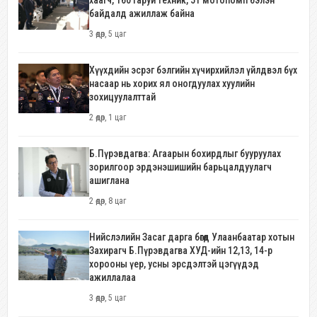
байдалд ажиллаж байна
3 өдөр, 5 цаг
Хүүхдийн эсрэг бэлгийн хүчирхийлэл үйлдвэл бүх
насаар нь хорих ял оногдуулах хуулийн
зохицуулалттай
2 өдөр, 1 цаг
Б.Пүрэвдагва: Агаарын бохирдлыг бууруулах
зорилгоор эрдэнэшишийн барьцалдуулагч
ашиглана
2 өдөр, 8 цаг
Нийслэлийн Засаг дарга бөгөөд Улаанбаатар хотын
Захирагч Б.Пүрэвдагва ХУД-ийн 12,13, 14-р
хорооны үер, усны эрсдэлтэй цэгүүдэд
ажиллалаа
3 өдөр, 5 цаг