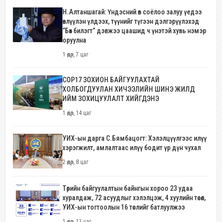
Н.Алтаншагай: Үндэсний өв соёлоо залуу үедээ
өвлүүлэн үлдээх, түүнийг түгээн дэлгэрүүлэхэд
“Бөх билэгт” дэвжээ цаашид ч үнэтэй хувь нэмэр
оруулна
1 өдөр, 7 цаг
COP17 ЗОХИОН БАЙГУУЛАХТАЙ
ХОЛБОГДУУЛАН ХИЧЭЭЛИЙН ШИНЭ ЖИЛД
ИЙМ ЗОХИЦУУЛАЛТ ХИЙГДЭНЭ
1 өдөр, 14 цаг
УИХ-ын дарга С.Бямбацогт: Хэлэлцүүлгээс илүү
хэрэгжилт, амлалтаас илүү бодит үр дүн чухал
2 өдөр, 8 цаг
Төрийн байгуулалтын байнгын хороо 23 удаа
хуралдаж, 72 асуудлыг хэлэлцэж, 4 хуулийн төсөл,
УИХ-ын тогтоолын 16 төслийг батлуулжээ
1 өдөр, 11 цаг