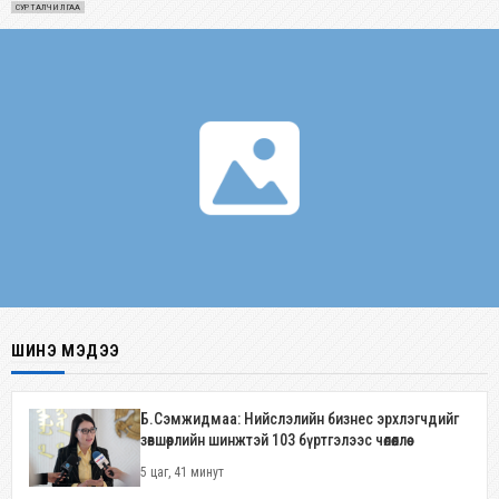
СУРТАЛЧИЛГАА
ШИНЭ МЭДЭЭ
Б.Сэмжидмаа: Нийслэлийн бизнес эрхлэгчдийг
зөвшөөрлийн шинжтэй 103 бүртгэлээс чөлөөллөө
5 цаг, 41 минут