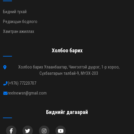
Бидний тухай
Редакцын бодлого
Хамтран ажиллах
Холбоо барих
Холбоо барих Улаанбаатар, Чингэлтэй дүүрэг, 1-р хороо,
Сүхбаатарын талбай-9, МҮЭХ-203
(+976) 77220707
reelnewsn@gmail.com
Биднийг дагаарай