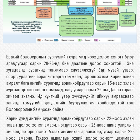
Ерөнхий боловсролын сургуулийн сурагчид ирэх долоо хоногт буюу
аравдугаар сарын 20-26-нд бие даалтын долоо хоногтой. Энэ
хугацаанд сурагчид танхимаар хичээллэхгүй бөгөөд музей, үзвэр,
спорт, урлагийн зэрэг чөлөөт арга хэмжээнд оролцох юм. Харин өвлийн
амралт бага ангийн сурагчид арванхоёрдугаар сарын 15-наас эхлэн
зургаан долоо хоногт амраад, нэгдүгээр сарын 26-ны Даваа гарагт
хичээл эхэлнэ. Ид хүйтний үеэр хүүхдүүдийг ийнхүү амрааснаар
ханиад томуугийн дэгдэлтийг бууруулах ач холбогдолтой гэж
Боловсролын Яам үзсэн байна.
Харин дунд ангийн сурагчид арванхоёрдугаар сарын 22-ноос эхлэн
таван долоо хоног амарч, нэгдүгээр сарын 26-наас шинэ улирлын
хичээлдээ орцгооно. Ахлах ангийнхан арванхоёрдугаар сарын 22-
ноос амарна. Гэхдээ амралтын эхний долоо хоногт цахимаар