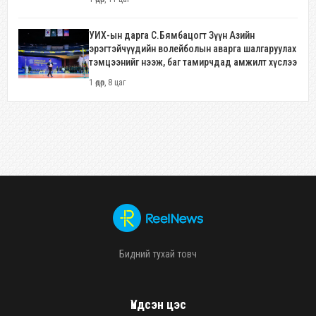
УИХ-ын дарга С.Бямбацогт Зүүн Азийн
эрэгтэйчүүдийн волейболын аварга шалгаруулах
тэмцээнийг нээж, баг тамирчдад амжилт хүслээ
1 өдөр, 8 цаг
Бидний тухай товч
Үндсэн цэс