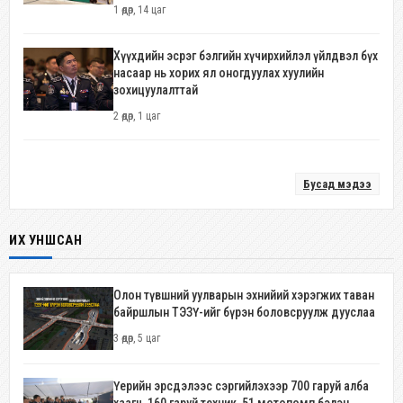
1 өдөр, 14 цаг
Хүүхдийн эсрэг бэлгийн хүчирхийлэл үйлдвэл бүх
насаар нь хорих ял оногдуулах хуулийн
зохицуулалттай
2 өдөр, 1 цаг
Бусад мэдээ
ИХ УНШСАН
Олон түвшний уулварын эхнийий хэрэгжих таван
байршлын ТЭЗҮ-ийг бүрэн боловсруулж дууслаа
3 өдөр, 5 цаг
Үерийн эрсдэлээс сэргийлэхээр 700 гаруй алба
хаагч, 160 гаруй техник, 51 мотопомп бэлэн