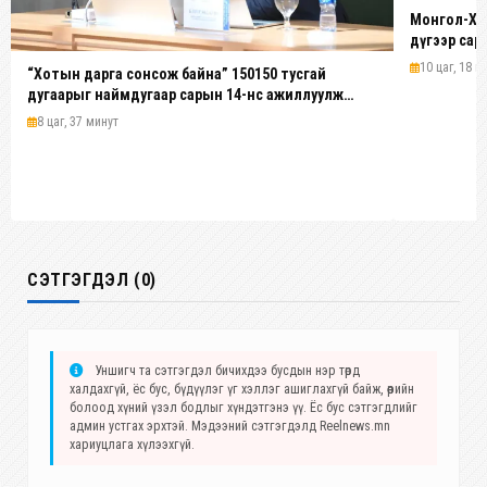
Монгол-Хят
дүгээр сар
10 цаг, 18 м
“Хотын дарга сонсож байна” 150150 тусгай
дугаарыг наймдугаар сарын 14-нөөс ажиллуулж
эхэлнэ
8 цаг, 37 минут
СЭТГЭГДЭЛ (0)
Уншигч та сэтгэгдэл бичихдээ бусдын нэр төрд
халдахгүй, ёс бус, бүдүүлэг үг хэллэг ашиглахгүй байж, өөрийн
болоод хүний үзэл бодлыг хүндэтгэнэ үү. Ёс бус сэтгэгдлийг
админ устгах эрхтэй. Мэдээний сэтгэгдэлд Reelnews.mn
хариуцлага хүлээхгүй.