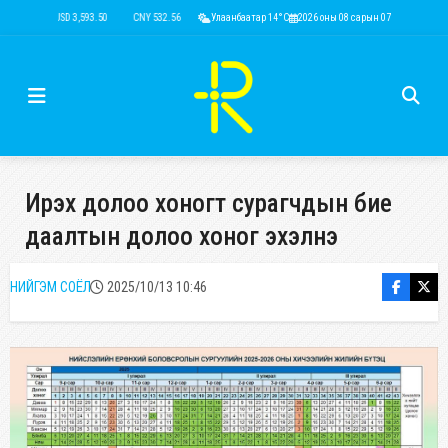
USD 3,593.50
CNY 532.56
RUB 44.52
Улаанбаатар 14°C
EUR 4,146.36
2026 оны 08 сарын 07
KRW 2.52
USD 3,59
Ирэх долоо хоногт сурагчдын бие
даалтын долоо хоног эхэлнэ
НИЙГЭМ СОЁЛ
2025/10/13 10:46