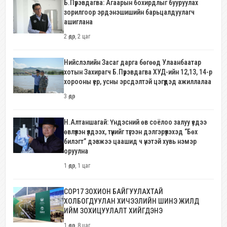
Б.Пүрэвдагва: Агаарын бохирдлыг бууруулах
зорилгоор эрдэнэшишийн барьцалдуулагч
ашиглана
2 өдөр, 2 цаг
Нийслэлийн Засаг дарга бөгөөд Улаанбаатар
хотын Захирагч Б.Пүрэвдагва ХУД-ийн 12,13, 14-р
хорооны үер, усны эрсдэлтэй цэгүүдэд ажиллалаа
3 өдөр
Н.Алтаншагай: Үндэсний өв соёлоо залуу үедээ
өвлүүлэн үлдээх, түүнийг түгээн дэлгэрүүлэхэд “Бөх
билэгт” дэвжээ цаашид ч үнэтэй хувь нэмэр
оруулна
1 өдөр, 1 цаг
COP17 ЗОХИОН БАЙГУУЛАХТАЙ
ХОЛБОГДУУЛАН ХИЧЭЭЛИЙН ШИНЭ ЖИЛД
ИЙМ ЗОХИЦУУЛАЛТ ХИЙГДЭНЭ
1 өдөр, 8 цаг