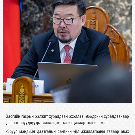
Засгийн газрын ээлжит хуралдаан эхэллээ. Өнөөдрийн хуралдаанаар
дараах асуудлуудыг хэлэлцэж, танилцахаар төлөвлөжээ.
-Эрүүл мэндийн даатгалын сангийн үйл ажиллагааны талаар авах