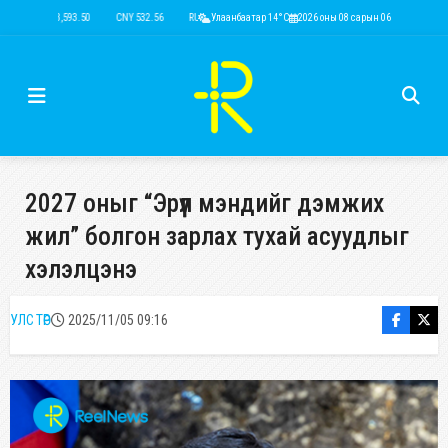
USD 3,593.50
CNY 532.56
RUB 44.52
Улаанбаатар 14°C
EUR 4,146.36
2026 оны 08 сарын 06
KRW 2.52
USD 3,593.50
2027 оныг “Эрүүл мэндийг дэмжих
жил” болгон зарлах тухай асуудлыг
хэлэлцэнэ
УЛС ТӨР
2025/11/05 09:16