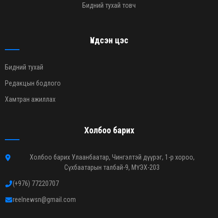
Бидний тухай товч
Үндсэн цэс
Бидний тухай
Редакцын бодлого
Хамтран ажиллах
Холбоо барих
Холбоо барих Улаанбаатар, Чингэлтэй дүүрэг, 1-р хороо,
Сүхбаатарын талбай-9, МҮЭХ-203
(+976) 77220707
reelnewsn@gmail.com