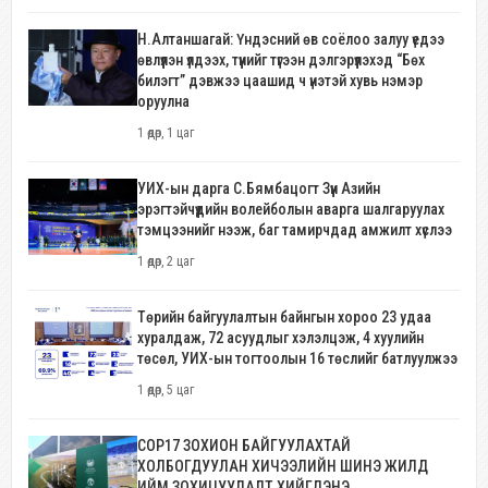
Н.Алтаншагай: Үндэсний өв соёлоо залуу үедээ
өвлүүлэн үлдээх, түүнийг түгээн дэлгэрүүлэхэд “Бөх
билэгт” дэвжээ цаашид ч үнэтэй хувь нэмэр
оруулна
1 өдөр, 1 цаг
УИХ-ын дарга С.Бямбацогт Зүүн Азийн
эрэгтэйчүүдийн волейболын аварга шалгаруулах
тэмцээнийг нээж, баг тамирчдад амжилт хүслээ
1 өдөр, 2 цаг
Төрийн байгуулалтын байнгын хороо 23 удаа
хуралдаж, 72 асуудлыг хэлэлцэж, 4 хуулийн
төсөл, УИХ-ын тогтоолын 16 төслийг батлуулжээ
1 өдөр, 5 цаг
COP17 ЗОХИОН БАЙГУУЛАХТАЙ
ХОЛБОГДУУЛАН ХИЧЭЭЛИЙН ШИНЭ ЖИЛД
ИЙМ ЗОХИЦУУЛАЛТ ХИЙГДЭНЭ