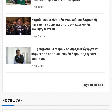
1 өдөр, 8 цаг
Хүүхдийн эсрэг бэлгийн хүчирхийлэл үйлдвэл бүх
насаар нь хорих ял оногдуулах хуулийн
зохицуулалттай
1 өдөр, 19 цаг
Б.Пүрэвдагва: Агаарын бохирдлыг бууруулах
зорилгоор эрдэнэшишийн барьцалдуулагч
ашиглана
2 өдөр, 2 цаг
Бусад мэдээ
ИХ УНШСАН