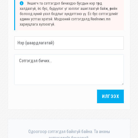
Уншигч та сэтгэгдэл бичихдээ бусдын нэр төрд
халдахгүй, ёс бус, бүдүүлэг үг хэллэг ашиглахгүй байж, өөрийн
болоод хүний үзэл бодлыг хүндэтгэнэ үү. Ёс бус сэтгэгдлийг
админ устгах эрхтэй. Мэдээний сэтгэгдэлд Reelnews.mn
хариуцлага хүлээхгүй.
ИЛГЭЭХ
Одоогоор сэтгэгдэл байхгүй байна. Та анхны