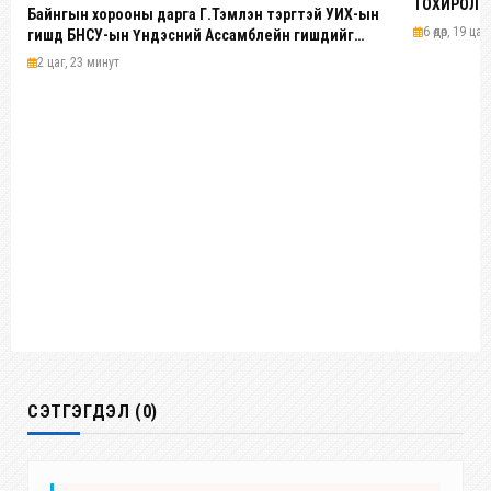
ТОХИРОЛЦ
Байнгын хорооны дарга Г.Тэмүүлэн тэргүүтэй УИХ-ын
6 өдөр, 19 цаг
гишүүд БНСУ-ын Үндэсний Ассамблейн гишүүдийг
хүлээн авч уулзав
2 цаг, 23 минут
СЭТГЭГДЭЛ (0)