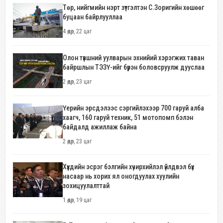
Төр, нийгмийн нэрт зүтгэлтэн С.Зоригийн хөшөөг
буцаан байрлууллаа
4 өдөр, 22 цаг
Олон түвшний уулварын эхнийий хэрэгжих таван
байршлын ТЭЗҮ-ийг бүрэн боловсруулж дууслаа
2 өдөр, 23 цаг
Үерийн эрсдэлээс сэргийлэхээр 700 гаруй алба
хаагч, 160 гаруй техник, 51 мотопомп бэлэн
байдалд ажиллаж байна
2 өдөр, 23 цаг
Хүүхдийн эсрэг бэлгийн хүчирхийлэл үйлдвэл бүх
насаар нь хорих ял оногдуулах хуулийн
зохицуулалттай
1 өдөр, 19 цаг