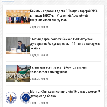
Байнгын хорооны дарга Г.Тэмүүлэн тэргүүтэй УИХ-
ын гишүүд БНСУ-ын Үндэсний Ассамблейн
гишүүдийг хүлээн авч уулзав
2 цаг, 23 минут
“Хотын дарга сонсож байна” 150150 тусгай
дугаарыг наймдугаар сарын 14-нөөс ажиллуулж
эхэлнэ
2 цаг, 38 минут
Газын зурвасыг зэвсэггүй болгох энхийн
төлөвлөгөөг танилцууллаа
3 цаг, 29 минут
Монгол-Хятадын сэтгүүлчдийн 16 дугаар форум 9
дүгээр сард болно
4 цаг, 19 минут