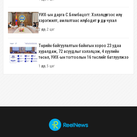
УИХ-ын дарга С.Бямбацогт: Хэлэлцүүлгээс илүү
хэрэгжилт, амлалтаас илүү бодит үр дүн чухал
2 өдөр, 2 цаг
Төрийн байгуулалтын байнгын хороо 23 удаа
хуралдаж, 72 асуудлыг хэлэлцэж, 4 хуулийн
төсөл, УИХ-ын тогтоолын 16 төслийг батлуулжээ
1 өдөр, 5 цаг