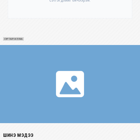
сэтгэгдлийг бичээрэй.
СУРТАЛЧИЛГАА
ШИНЭ МЭДЭЭ