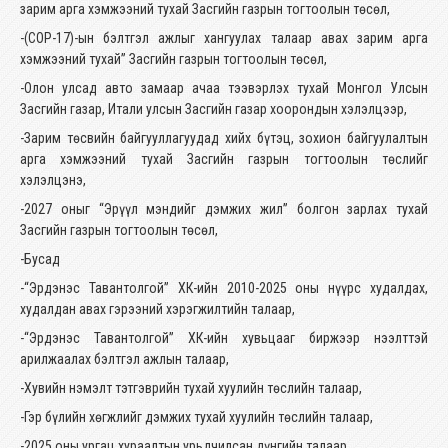
зарим арга хэмжээний тухай Засгийн газрын тогтоолын төсөл,
-(COP-17)-ын бэлтгэл ажлыг хангуулах талаар авах зарим арга
хэмжээний тухай” Засгийн газрын тогтоолын төсөл,
-Олон улсад авто замаар ачаа тээвэрлэх тухай Монгол Улсын
Засгийн газар, Итали улсын Засгийн газар хоорондын хэлэлцээр,
-Зарим төсвийн байгууллагуудад хийх бүтэц, зохион байгуулалтын
арга хэмжээний тухай Засгийн газрын тогтоолын төслийг
хэлэлцэнэ,
-2027 оныг “Эрүүл мэндийг дэмжих жил” болгон зарлах тухай
Засгийн газрын тогтоолын төсөл,
-Бусад
-“Эрдэнэс Тавантолгой” ХК-ийн 2010-2025 оны нүүрс худалдах,
худалдан авах гэрээний хэрэгжилтийн талаар,
-“Эрдэнэс Тавантолгой” ХК-ийн хувьцааг биржээр нээлттэй
арилжаалах бэлтгэл ажлын талаар,
-Хувийн нэмэлт тэтгэврийн тухай хуулийн төслийн талаар,
-Гэр бүлийн хөгжлийг дэмжих тухай хуулийн төслийн талаар,
-2025 оны ургац хураалтын урьдчилсан дүнгийн талаар.