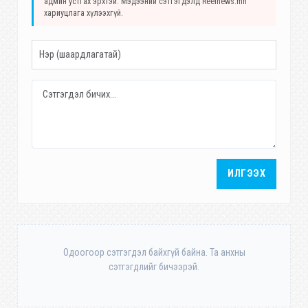
админ устгах эрхтэй. Мэдээний сэтгэгдэлд Reelnews.mn
хариуцлага хүлээхгүй.
ИЛГЭЭХ
Одоогоор сэтгэгдэл байхгүй байна. Та анхны
сэтгэгдлийг бичээрэй.