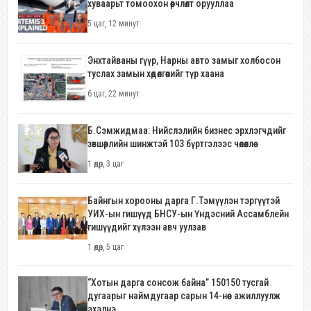
хуваарьт томоохон өөрчлөлт орууллаа
5 цаг, 12 минут
Энхтайваны гүүр, Нарны авто замыг холбосон
туслах замын хөдөлгөөнийг түр хаана
6 цаг, 22 минут
Б.Сэмжидмаа: Нийслэлийн бизнес эрхлэгчдийг
зөвшөөрлийн шинжтэй 103 бүртгэлээс чөлөөллөө
1 өдөр, 3 цаг
Байнгын хорооны дарга Г.Тэмүүлэн тэргүүтэй
УИХ-ын гишүүд БНСУ-ын Үндэсний Ассамблейн
гишүүдийг хүлээн авч уулзав
1 өдөр, 5 цаг
“Хотын дарга сонсож байна” 150150 тусгай
дугаарыг наймдугаар сарын 14-нөөс ажиллуулж
эхэлнэ