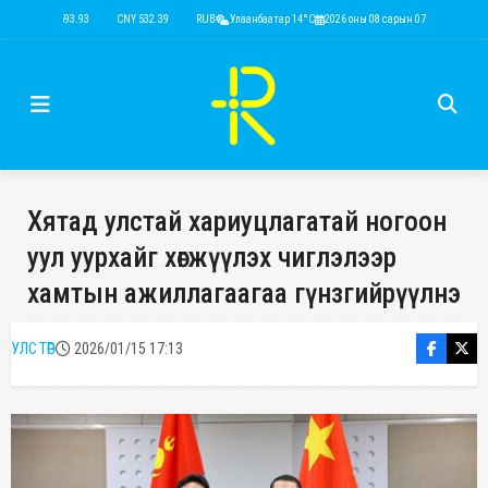
USD 3,593.93
CNY 532.39
RUB 44.15
Улаанбаатар 14°C
EUR 4,149.01
2026 оны 08 сарын 07
KRW 2.52
USD 3,593.93
Хятад улстай хариуцлагатай ногоон
уул уурхайг хөгжүүлэх чиглэлээр
хамтын ажиллагаагаа гүнзгийрүүлнэ
УЛС ТӨР
2026/01/15 17:13