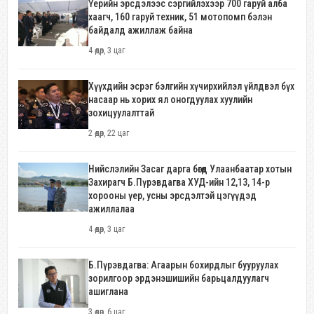
Үерийн эрсдэлээс сэргийлэхээр 700 гаруй алба
хаагч, 160 гаруй техник, 51 мотопомп бэлэн
байдалд ажиллаж байна
4 өдөр, 3 цаг
Хүүхдийн эсрэг бэлгийн хүчирхийлэл үйлдвэл бүх
насаар нь хорих ял оногдуулах хуулийн
зохицуулалттай
2 өдөр, 22 цаг
Нийслэлийн Засаг дарга бөгөөд Улаанбаатар хотын
Захирагч Б.Пүрэвдагва ХУД-ийн 12,13, 14-р
хорооны үер, усны эрсдэлтэй цэгүүдэд
ажиллалаа
4 өдөр, 3 цаг
Б.Пүрэвдагва: Агаарын бохирдлыг бууруулах
зорилгоор эрдэнэшишийн барьцалдуулагч
ашиглана
3 өдөр, 6 цаг