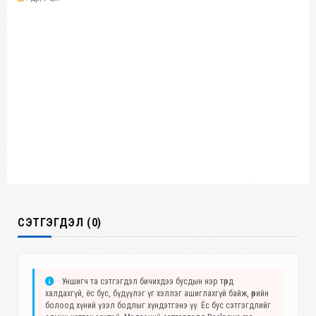
СЭТГЭГДЭЛ (0)
Уншигч та сэтгэгдэл бичихдээ бусдын нэр төрд
халдахгүй, ёс бус, бүдүүлэг үг хэллэг ашиглахгүй байж, өөрийн
болоод хүний үзэл бодлыг хүндэтгэнэ үү. Ёс бус сэтгэгдлийг