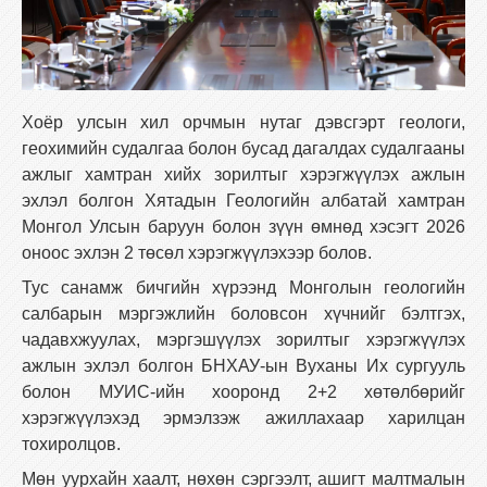
Хоёр улсын хил орчмын нутаг дэвсгэрт геологи,
геохимийн судалгаа болон бусад дагалдах судалгааны
ажлыг хамтран хийх зорилтыг хэрэгжүүлэх ажлын
эхлэл болгон Хятадын Геологийн албатай хамтран
Монгол Улсын баруун болон зүүн өмнөд хэсэгт 2026
оноос эхлэн 2 төсөл хэрэгжүүлэхээр болов.
Тус санамж бичгийн хүрээнд Монголын геологийн
салбарын мэргэжлийн боловсон хүчнийг бэлтгэх,
чадавхжуулах, мэргэшүүлэх зорилтыг хэрэгжүүлэх
ажлын эхлэл болгон БНХАУ-ын Вуханы Их сургууль
болон МУИС-ийн хооронд 2+2 хөтөлбөрийг
хэрэгжүүлэхэд эрмэлзэж ажиллахаар харилцан
тохиролцов.
Мөн уурхайн хаалт, нөхөн сэргээлт, ашигт малтмалын