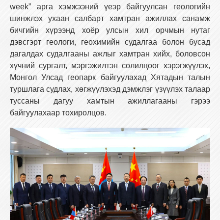
week” арга хэмжээний үеэр байгуулсан геологийн
шинжлэх ухаан салбарт хамтран ажиллах санамж
бичгийн хүрээнд хоёр улсын хил орчмын нутаг
дэвсгэрт геологи, геохимийн судалгаа болон бусад
дагалдах судалгааны ажлыг хамтран хийх, боловсон
хүчний сургалт, мэргэжилтэн солилцоог хэрэгжүүлэх,
Монгол Улсад геопарк байгуулахад Хятадын талын
туршлага судлах, хөгжүүлэхэд дэмжлэг үзүүлэх талаар
туссаны дагуу хамтын ажиллагааны гэрээ
байгуулахаар тохиролцов.