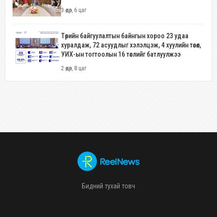
3 өдөр, 6 цаг
Төрийн байгуулалтын байнгын хороо 23 удаа
хуралдаж, 72 асуудлыг хэлэлцэж, 4 хуулийн төсөл,
УИХ-ын тогтоолын 16 төслийг батлуулжээ
2 өдөр, 8 цаг
Бидний тухай товч