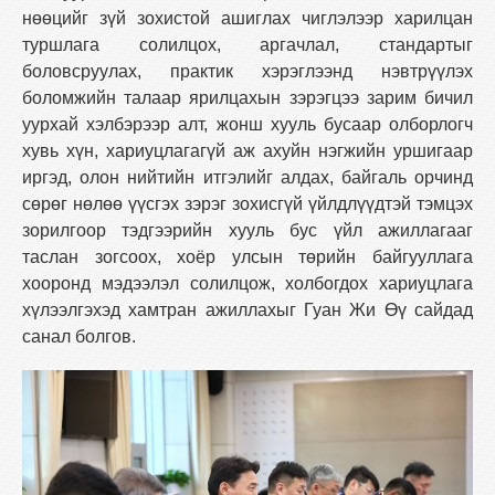
нөөцийг зүй зохистой ашиглах чиглэлээр харилцан
туршлага солилцох, аргачлал, стандартыг
боловсруулах, практик хэрэглээнд нэвтрүүлэх
боломжийн талаар ярилцахын зэрэгцээ зарим бичил
уурхай хэлбэрээр алт, жонш хууль бусаар олборлогч
хувь хүн, хариуцлагагүй аж ахуйн нэгжийн уршигаар
иргэд, олон нийтийн итгэлийг алдах, байгаль орчинд
сөрөг нөлөө үүсгэх зэрэг зохисгүй үйлдлүүдтэй тэмцэх
зорилгоор тэдгээрийн хууль бус үйл ажиллагааг
таслан зогсоох, хоёр улсын төрийн байгууллага
хооронд мэдээлэл солилцож, холбогдох хариуцлага
хүлээлгэхэд хамтран ажиллахыг Гуан Жи Өү сайдад
санал болгов.