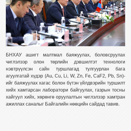
БНХАУ ашигт малтмал баяжуулах, боловсруулах
чиглэлээр олон төрлийн дэвшилтэт технологи
нэвтрүүлсэн сайн туршлагад тулгуурлан бага
агуулгатай хүдэр (Au, Cu, Li, W, Zn, Fe, CaF2, Pb, Sn)-
ийг баяжуулах хагас болон бүтэн үйлдвэрийн туршилт
хийх хамтарсан лаборатори байгуулах, газрын тосны
хайгуул хийх, хөрөнгө оруулалтын чиглэлээр хамтран
ажиллах саналыг Байгалийн нөөцийн сайдад тавив.