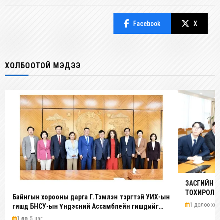
Facebook
X
ХОЛБООТОЙ МЭДЭЭ
ЗАСГИЙН 
ТОХИРОЛЦ
Байнгын хорооны дарга Г.Тэмүүлэн тэргүүтэй УИХ-ын
1 долоо хон
гишүүд БНСУ-ын Үндэсний Ассамблейн гишүүдийг
хүлээн авч уулзав
1 өдөр, 5 цаг