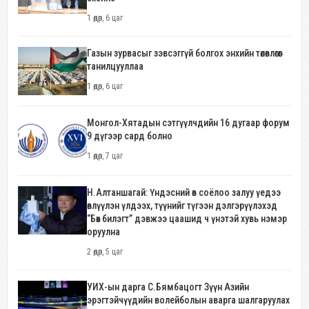
1 өдөр, 6 цаг
Газын зурвасыг зэвсэггүй болгох энхийн төлөвлөгөөг
танилцууллаа
1 өдөр, 6 цаг
Монгол-Хятадын сэтгүүлчдийн 16 дугаар форум
9 дүгээр сард болно
1 өдөр, 7 цаг
Н.Алтаншагай: Үндэсний өв соёлоо залуу үедээ
өвлүүлэн үлдээх, түүнийг түгээн дэлгэрүүлэхэд
“Бөх билэгт” дэвжээ цаашид ч үнэтэй хувь нэмэр
оруулна
2 өдөр, 5 цаг
УИХ-ын дарга С.Бямбацогт Зүүн Азийн
эрэгтэйчүүдийн волейболын аварга шалгаруулах