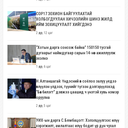
COP17 ЗОХИОН БАЙГУУЛАХТАЙ
ХОЛБОГДУУЛАН ХИЧЭЭЛИЙН ШИНЭ ЖИЛД
ИЙМ ЗОХИЦУУЛАЛТ ХИЙГДЭНЭ
2 өдөр, 12 цаг
“Хотын дарга сонсож байна” 150150 тусгай
дугаарыг наймдугаар сарын 14-нөөс ажиллуулж
эхэлнэ
1 өдөр, 6 цаг
Н.Алтаншагай: Үндэсний өв соёлоо залуу үедээ
өвлүүлэн үлдээх, түүнийг түгээн дэлгэрүүлэхэд
“Бөх билэгт” дэвжээ цаашид ч үнэтэй хувь нэмэр
оруулна
2 өдөр, 5 цаг
УИХ-ын дарга С.Бямбацогт: Хэлэлцүүлгээс илүү
хэрэгжилт, амлалтаас илүү бодит үр дүн чухал