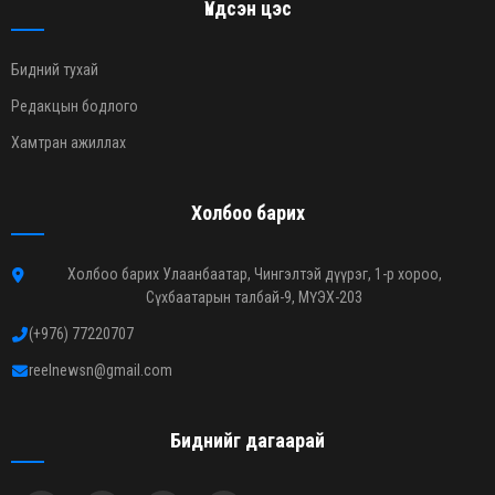
Үндсэн цэс
Бидний тухай
Редакцын бодлого
Хамтран ажиллах
Холбоо барих
Холбоо барих Улаанбаатар, Чингэлтэй дүүрэг, 1-р хороо,
Сүхбаатарын талбай-9, МҮЭХ-203
(+976) 77220707
reelnewsn@gmail.com
Биднийг дагаарай