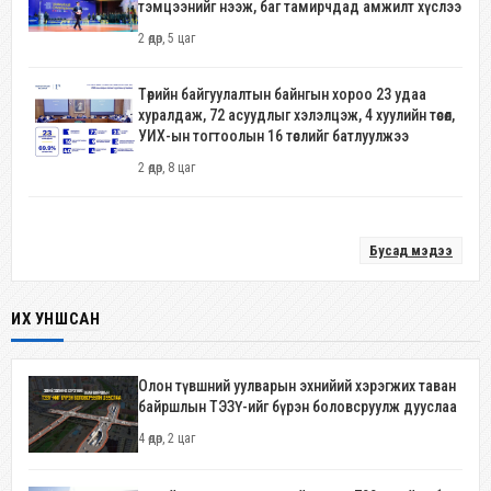
тэмцээнийг нээж, баг тамирчдад амжилт хүслээ
2 өдөр, 5 цаг
Төрийн байгуулалтын байнгын хороо 23 удаа
хуралдаж, 72 асуудлыг хэлэлцэж, 4 хуулийн төсөл,
УИХ-ын тогтоолын 16 төслийг батлуулжээ
2 өдөр, 8 цаг
Бусад мэдээ
ИХ УНШСАН
Олон түвшний уулварын эхнийий хэрэгжих таван
байршлын ТЭЗҮ-ийг бүрэн боловсруулж дууслаа
4 өдөр, 2 цаг