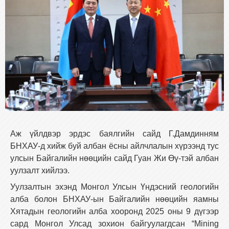
Аж үйлдвэр эрдэс баялгийн сайд Г.Дамдинням
БНХАУ-д хийж буй албан ёсны айлчлалын хүрээнд тус
улсын Байгалийн нөөцийн сайд Гуан Жи Өү-тэй албан
уулзалт хийлээ.
Уулзалтын эхэнд Монгол Улсын Үндэсний геологийн
алба болон БНХАУ-ын Байгалийн нөөцийн яамны
Хятадын геологийн алба хооронд 2025 оны 9 дүгээр
сард Монгол Улсад зохион байгуулагдсан “Mining