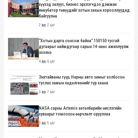
хүүхэд залуус, бизнес эрхлэгчдээ дэмжих
инкубатор төвүүдийг хотын захын хорооллуудад
байгуулна
2 өдөр, 2 цаг
“Хотын дарга сонсож байна” 150150 тусгай
дугаарыг наймдугаар сарын 14-нөөс ажиллуулж
эхэлнэ
4 өдөр, 6 цаг
Энхтайваны гүүр, Нарны авто замыг холбосон
туслах замын хөдөлгөөнийг түр хаана
3 өдөр, 7 цаг
NASA сарны Artemis хөтөлбөрийн нислэгийн
хуваарьт томоохон өөрчлөлт орууллаа
3 өдөр, 5 цаг