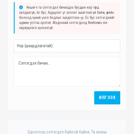
Уншигч та сэтгэгдэл бичихдээ бусдын нэр төрд
халдахгүй, ёс бус, бүдүүлэг үг хэллэг ашиглахгүй байж, өөрийн
болоод хүний үзэл бодлыг хүндэтгэнэ үү. Ёс бус сэтгэгдлийг
админ устгах эрхтэй. Мэдээний сэтгэгдэлд Reelnews.mn
хариуцлага хүлээхгүй.
ИЛГЭЭХ
Одоогоор сэтгэгдэл байхгүй байна. Та анхны