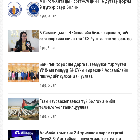
Монгол-Хятадын сэтгүүлчдийн 16 дугаар форум
9 дүгээр сард болно
4 өдөр, 8 цаг
Б.Сэмжидмаа: Нийслэлийн бизнес эрхлэгчдийг
зөвшөөрлийн шинжтэй 103 бүртгэлээс чөлөөллөө
4 өдөр, 3 цаг
Байнгын хорооны дарга Г.Тэмүүлэн тэргүүтэй
УИХ-ын гишүүд БНСУ-ын Үндэсний Ассамблейн
гишүүдийг хүлээн авч уулзав
4 өдөр, 6 цаг
Газын зурвасыг зэвсэггүй болгох энхийн
төлөвлөгөөг танилцууллаа
4 өдөр, 7 цаг
Алибаба компани 2.4 триллион параметртэй
Qwen3.8-Max хиймэл оюун ухааны загвараа