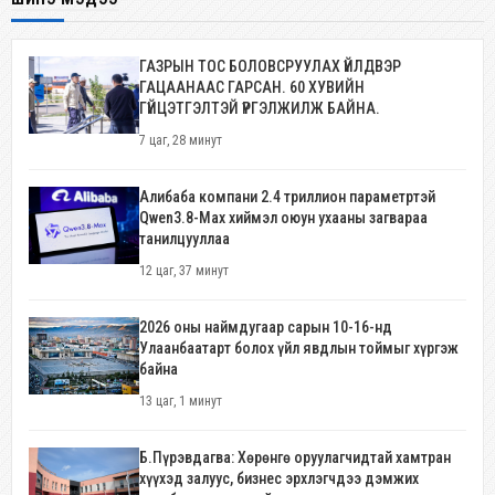
ГАЗРЫН ТОС БОЛОВСРУУЛАХ ҮЙЛДВЭР
ГАЦААНААС ГАРСАН. 60 ХУВИЙН
ГҮЙЦЭТГЭЛТЭЙ ҮРГЭЛЖИЛЖ БАЙНА.
7 цаг, 28 минут
Алибаба компани 2.4 триллион параметртэй
Qwen3.8-Max хиймэл оюун ухааны загвараа
танилцууллаа
12 цаг, 37 минут
2026 оны наймдугаар сарын 10-16-нд
Улаанбаатарт болох үйл явдлын тоймыг хүргэж
байна
13 цаг, 1 минут
Б.Пүрэвдагва: Хөрөнгө оруулагчидтай хамтран
хүүхэд залуус, бизнес эрхлэгчдээ дэмжих