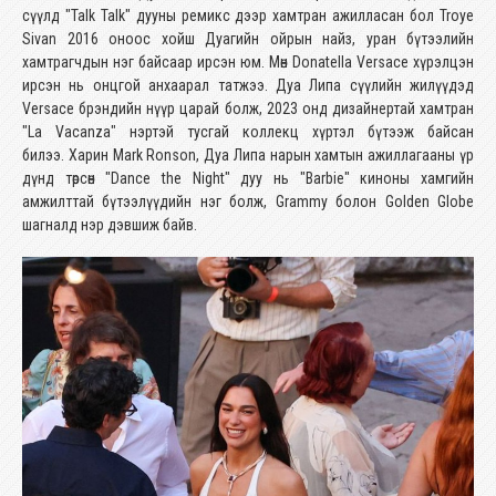
сүүлд "Talk Talk" дууны ремикс дээр хамтран ажилласан бол Troye
Sivan 2016 оноос хойш Дуагийн ойрын найз, уран бүтээлийн
хамтрагчдын нэг байсаар ирсэн юм. Мөн Donatella Versace хүрэлцэн
ирсэн нь онцгой анхаарал татжээ. Дуа Липа сүүлийн жилүүдэд
Versace брэндийн нүүр царай болж, 2023 онд дизайнертай хамтран
"La Vacanza" нэртэй тусгай коллекц хүртэл бүтээж байсан
билээ. Харин Mark Ronson, Дуа Липа нарын хамтын ажиллагааны үр
дүнд төрсөн "Dance the Night" дуу нь "Barbie" киноны хамгийн
амжилттай бүтээлүүдийн нэг болж, Grammy болон Golden Globe
шагналд нэр дэвшиж байв.