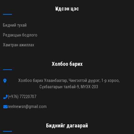
Үндсэн цэс
Бидний тухай
Редакцын бодлого
Хамтран ажиллах
Холбоо барих
Холбоо барих Улаанбаатар, Чингэлтэй дүүрэг, 1-р хороо,
Сүхбаатарын талбай-9, МҮЭХ-203
(+976) 77220707
reelnewsn@gmail.com
Биднийг дагаарай