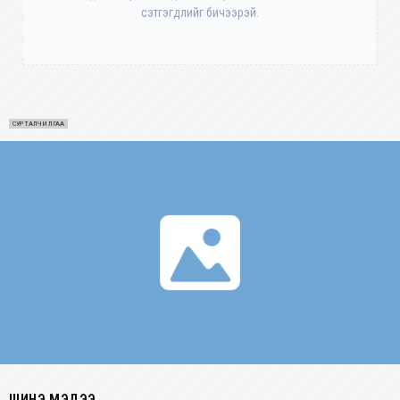
сэтгэгдлийг бичээрэй.
СУРТАЛЧИЛГАА
ШИНЭ МЭДЭЭ