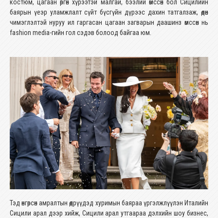
костюм, цагаан өргөн хүрээтэй малгай, бээлий өмссөн бол Сицилийн
баярын үеэр уламжлалт сүйт бүсгүйн дүрээс дахин татгалзаж, өдөн
чимэглэлтэй нуруу ил гаргасан цагаан загварын даашинз өмссөн нь
fashion media-гийн гол сэдэв болоод байгаа юм.
Тэд өнгөрсөн амралтын өдрүүдэд хуримын баяраа үргэлжлүүлэн Италийн
Сицили арал дээр хийж, Сицили арал утгаараа дэлхийн шоу бизнес,