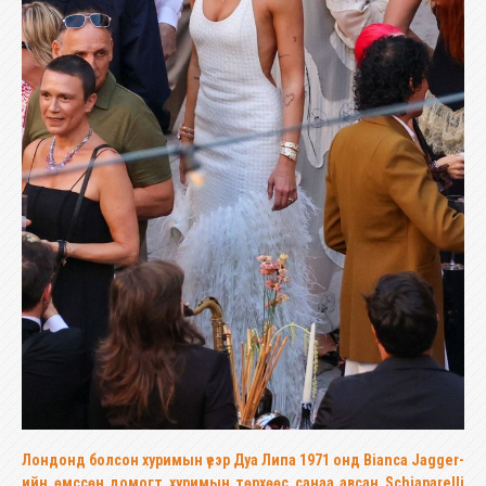
Лондонд болсон хуримын үеэр Дуа Липа 1971 онд Bianca Jagger-
ийн өмссөн домогт хуримын төрхөөс санаа авсан Schiaparelli