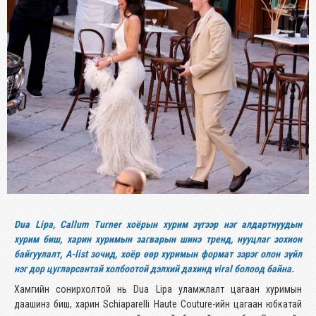
Dua Lipa, Callum Turner хоёрын хурим зүгээр нэг алдартнуудын
хурим биш, харин хуримын загварын шинэ тренд, нууцлаг зохион
байгуулалт, A-list зочид, хоёр өөр хуримын формат зэрэг олон зүйл
нэг дор цугларсантай холбоотой дэлхий дахинд viral болоод байна.
Хамгийн сонирхолтой нь Dua Lipa уламжлалт цагаан хуримын
даашинз биш, харин Schiaparelli Haute Couture-ийн цагаан юбкатай