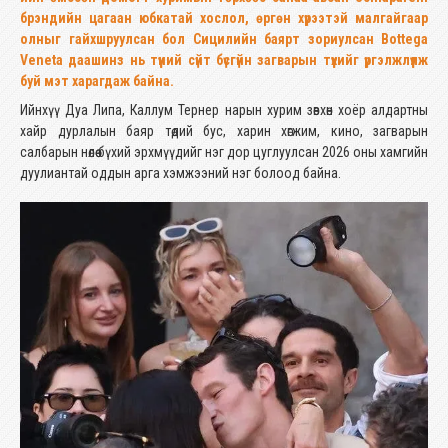
брэндийн цагаан юбкатай хослол, өргөн хүрээтэй малгайгаар
олныг гайхшруулсан бол Сицилийн баярт зориулсан Bottega
Veneta даашинз нь түүний сүйт бүсгүйн загварын түүхийг үргэлжлүүлж
буй мэт харагдаж байна.
Ийнхүү Дуа Липа, Каллум Тернер нарын хурим зөвхөн хоёр алдартны
хайр дурлалын баяр төдий бус, харин хөгжим, кино, загварын
салбарын нөлөө бүхий эрхмүүдийг нэг дор цуглуулсан 2026 оны хамгийн
дуулиантай оддын арга хэмжээний нэг болоод байна.