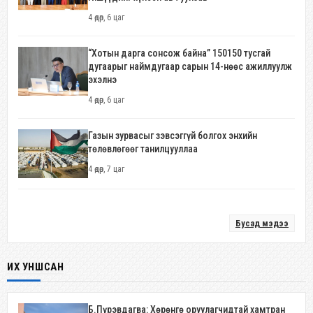
4 өдөр, 6 цаг
“Хотын дарга сонсож байна” 150150 тусгай
дугаарыг наймдугаар сарын 14-нөөс ажиллуулж
эхэлнэ
4 өдөр, 6 цаг
Газын зурвасыг зэвсэггүй болгох энхийн
төлөвлөгөөг танилцууллаа
4 өдөр, 7 цаг
Бусад мэдээ
ИХ УНШСАН
Б.Пүрэвдагва: Хөрөнгө оруулагчидтай хамтран