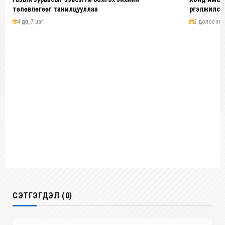
төлөвлөгөөг танилцууллаа
үргэлжилсэ
4 өдөр, 7 цаг
2 долоо хоног
СЭТГЭГДЭЛ (0)