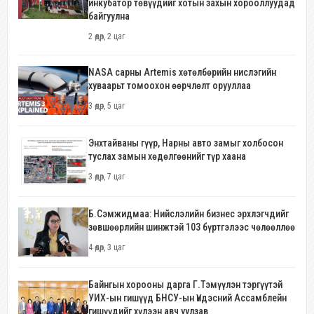
инкубатор төвүүдийг хотын захын хорооллуудад
байгуулна
2 өдөр, 2 цаг
NASA сарны Artemis хөтөлбөрийн нислэгийн
хуваарьт томоохон өөрчлөлт орууллаа
3 өдөр, 5 цаг
Энхтайваны гүүр, Нарны авто замыг холбосон
туслах замын хөдөлгөөнийг түр хаана
3 өдөр, 7 цаг
Б.Сэмжидмаа: Нийслэлийн бизнес эрхлэгчдийг
зөвшөөрлийн шинжтэй 103 бүртгэлээс чөлөөллөө
4 өдөр, 3 цаг
Байнгын хорооны дарга Г.Тэмүүлэн тэргүүтэй
УИХ-ын гишүүд БНСУ-ын Үндэсний Ассамблейн
гишүүдийг хүлээн авч уулзав