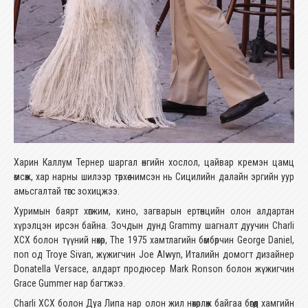
Харин Каллум Тернер шаргал өнгийн хослол, цайвар кремэн цамц
өмсөж, хар нарны шилээр төрхөө чимсэн нь Сицилийн далайн эргийн уур
амьсгалтай төгс зохицжээ.
Хуримын баярт хөгжим, кино, загварын ертөнцийн олон алдартан
хүрэлцэн ирсэн байна. Зочдын дунд Grammy шагналт дуучин Charli
XCX болон түүний нөхөр, The 1975 хамтлагийн бөмбөрчин George Daniel,
поп од Troye Sivan, жүжигчин Joe Alwyn, Италийн домогт дизайнер
Donatella Versace, алдарт продюсер Mark Ronson болон жүжигчин
Grace Gummer нар багтжээ.
Charli XCX болон Дуа Липа нар олон жил нөхөрлөж байгаа бөгөөд хамгийн