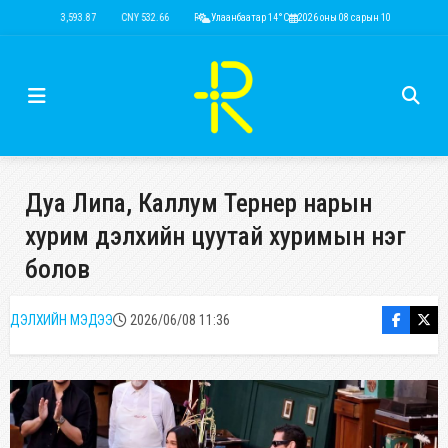
USD 3,593.87
CNY 532.66
RUB 43.77
Улаанбаатар 14°C
EUR 4,141.04
2026 оны 08 сарын 10
KRW 2.53
USD 3,593.87
Дуа Липа, Каллум Тернер нарын
хурим дэлхийн цуутай хуримын нэг
болов
ДЭЛХИЙН МЭДЭЭ
2026/06/08 11:36