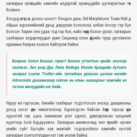
загварын ертөнцийн хамгийн алдартай эрхмүүдийн цугларалтын төв
болжээ.
Хосууд өнгөрсөн долоо хоногт Лондон дахь Old Marylebone Town Hall-д
ойрын хүрээнийхний дунд даруухан ёслолоор албан ёсоор гэр бүл
болсон. Харин энэ удаа тэд гэр бүл, найз нөхөд болон урлаг, загварын
салбарын алдартнуудыг урин Сицилид олон өдрийн турш үргэлжлэх
хуримын баяраа зохион байгуулж байна.
Баярын ёслол Баасан гарагт болсон угталтын оройн зоогоор
эхэлжээ. Энэ үеэр Дуа Липа Bottega Veneta брэндийн бүтээлч
захирал Louise Trotter-ийн тусгайлан урласан цагаан өнгийн
Intrecciato даашинзаар гоёсон нь олны анхаарлыг хамгийн их
татсан мөчүүдийн нэг байв.
Нуруу ил гаргасан, биеийн галбирыг тодотгосон энэхүү даашинзны
доод хэсэг өдөн чимэглэлээр бүрхэгдсэн байсан бөгөөд тэрээр өдөн
хүрээтэй гар цүнх, алмаазан үнэт эдлэл, давхарласан хүзүүний
зүүлтээр look бүрдүүлжээ. Загварын шинжээчид энэ төрхийг орчин
үеийн сүйт бүсгүйн хэв маягийг тодорхойлох хамгийн хүчтэй
загварын сонголтуудын нэг гэж үнэлж байна.