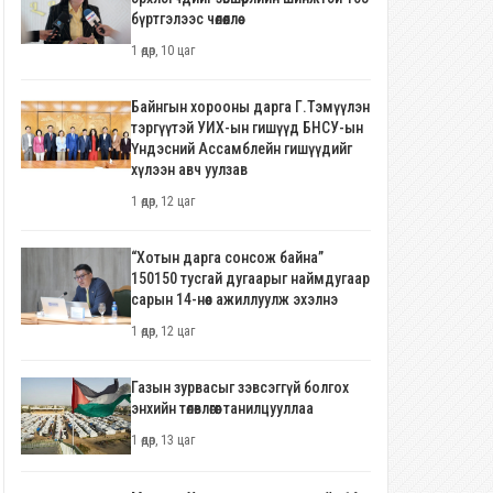
бүртгэлээс чөлөөллөө
1 өдөр, 10 цаг
Байнгын хорооны дарга Г.Тэмүүлэн
тэргүүтэй УИХ-ын гишүүд БНСУ-ын
Үндэсний Ассамблейн гишүүдийг
хүлээн авч уулзав
1 өдөр, 12 цаг
“Хотын дарга сонсож байна”
150150 тусгай дугаарыг наймдугаар
сарын 14-нөөс ажиллуулж эхэлнэ
1 өдөр, 12 цаг
Газын зурвасыг зэвсэггүй болгох
энхийн төлөвлөгөөг танилцууллаа
1 өдөр, 13 цаг