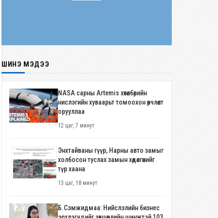
ШИНЭ МЭДЭЭ
NASA сарны Artemis хөтөлбөрийн
нислэгийн хуваарьт томоохон өөрчлөлт
орууллаа
12 цаг, 7 минут
Энхтайваны гүүр, Нарны авто замыг
холбосон туслах замын хөдөлгөөнийг
түр хаана
13 цаг, 18 минут
Б.Сэмжидмаа: Нийслэлийн бизнес
эрхлэгчдийг зөвшөөрлийн шинжтэй 103