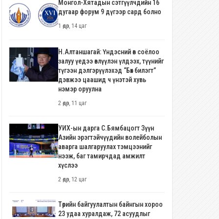
Монгол-Хятадын сэтгүүлчдийн 16
дугаар форум 9 дүгээр сард болно
1 өдөр, 14 цаг
Н.Алтаншагай: Үндэсний өв соёлоо
залуу үедээ өвлүүлэн үлдээх, түүнийг
түгээн дэлгэрүүлэхэд “Бөх билэгт”
дэвжээ цаашид ч үнэтэй хувь
нэмэр оруулна
2 өдөр, 11 цаг
УИХ-ын дарга С.Бямбацогт Зүүн
Азийн эрэгтэйчүүдийн волейболын
аварга шалгаруулах тэмцээнийг
нээж, баг тамирчдад амжилт
хүслээ
2 өдөр, 12 цаг
Төрийн байгуулалтын байнгын хороо
23 удаа хуралдаж, 72 асуудлыг