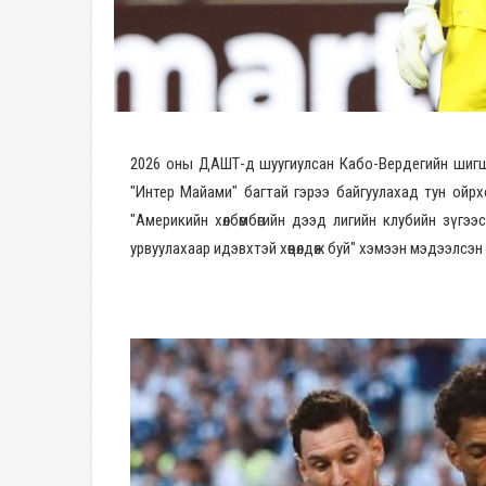
2026 оны ДАШТ-д шуугиулсан Кабо-Вердегийн шигшээ
"Интер Майами" багтай гэрээ байгуулахад тун ойрх
"Америкийн хөлбөмбөгийн дээд лигийн клубийн зүгэ
урвуулахаар идэвхтэй хөөцөлдөж буй" хэмээн мэдээлсэн