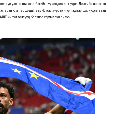
 болох тус улсын шигшээ багийг түүхэндээ анх удаа Дэлхийн аваргын
гэсэн юм. Тэр хэдийгээр 40 нас хүрсэн ч ур чадвар, хариуцлагатай
АШТ-ий тоглолтууд бэлхнээ гэрчилсэн билээ.