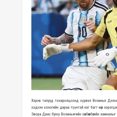
Хэрэв талууд тохиролцоонд хүрвэл Возинья Дэлх
хэдхэн хоногийн дараа түүнтэй нэг багт мөр зэрэ
Эвора Диас буюу Возиньягийн хөлбөмбөгийн замналыг 