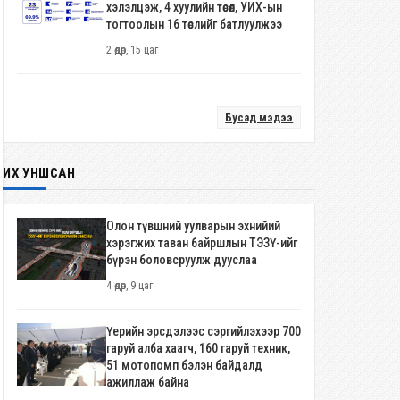
хэлэлцэж, 4 хуулийн төсөл, УИХ-ын
тогтоолын 16 төслийг батлуулжээ
2 өдөр, 15 цаг
Бусад мэдээ
ИХ УНШСАН
Олон түвшний уулварын эхнийий
хэрэгжих таван байршлын ТЭЗҮ-ийг
бүрэн боловсруулж дууслаа
4 өдөр, 9 цаг
Үерийн эрсдэлээс сэргийлэхээр 700
гаруй алба хаагч, 160 гаруй техник,
51 мотопомп бэлэн байдалд
ажиллаж байна