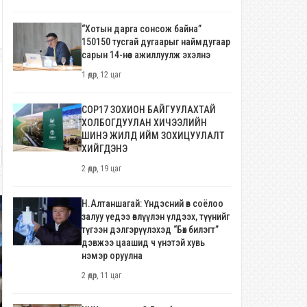
“Хотын дарга сонсож байна”
150150 тусгай дугаарыг наймдугаар
сарын 14-нөөс ажиллуулж эхэлнэ
1 өдөр, 12 цаг
COP17 ЗОХИОН БАЙГУУЛАХТАЙ
ХОЛБОГДУУЛАН ХИЧЭЭЛИЙН
ШИНЭ ЖИЛД ИЙМ ЗОХИЦУУЛАЛТ
ХИЙГДЭНЭ
2 өдөр, 19 цаг
Н.Алтаншагай: Үндэсний өв соёлоо
залуу үедээ өвлүүлэн үлдээх, түүнийг
түгээн дэлгэрүүлэхэд “Бөх билэгт”
дэвжээ цаашид ч үнэтэй хувь
нэмэр оруулна
2 өдөр, 11 цаг