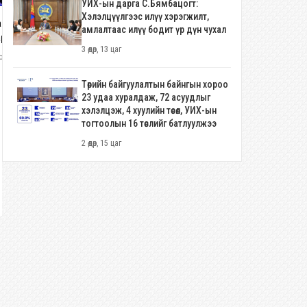
УИХ-ын дарга С.Бямбацогт:
Хэлэлцүүлгээс илүү хэрэгжилт,
атшугар сайдын том охин
“Балетын олимп”-оос 33 жилий
амлалтаас илүү бодит үр дүн чухал
арагийн төрсөн өдөрт
дараах медалийг авч ирсэн
3 өдөр, 13 цаг
нжиндуламаас нь бусад нь
Б.Дөлгөөн, тусгай байр эзэлсэн
олоо хоног, 5 өдөр
4 долоо хоног, 1 өдөр
гджээ
Л.Энхжин нарт МУСТА цол
хүртээлээ
Төрийн байгуулалтын байнгын хороо
23 удаа хуралдаж, 72 асуудлыг
хэлэлцэж, 4 хуулийн төсөл, УИХ-ын
тогтоолын 16 төслийг батлуулжээ
2 өдөр, 15 цаг