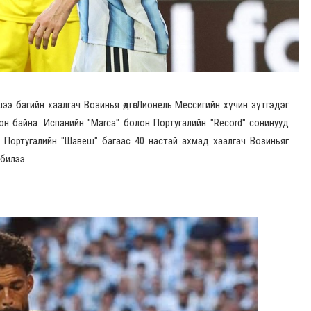
 багийн хаалгач Возинья өдгөө Лионель Мессигийн хүчин зүтгэдэг
он байна. Испанийн "Marca" болон Португалийн "Record" сонинууд
эс Португалийн "Шавеш" багаас 40 настай ахмад хаалгач Возиньяг
 билээ.