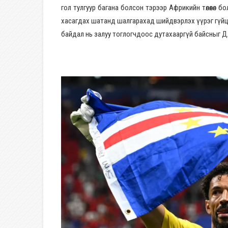
гол тулгуур багана болсон тэрээр Африкийн төлөөлөл
хасагдах шатанд шалгарахад шийдвэрлэх үүрэг гүйцэт
байдал нь залуу тоглогчдоос дутахааргүй байсныг Д