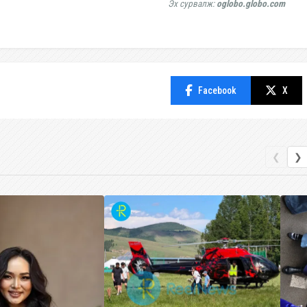
Эх сурвалж:
oglobo.globo.com
Facebook
X
❮
❯