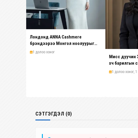
Лондонд ANNA Cashmere
брэндээрээ Монгол ноолуурыг
олон улсад таниулсан Анна шинэ
1 долоо хоног
платформ бүтээж байна
Мисс дуучин 
хүч барилгын 
1 долоо хоног, 1 ө
СЭТГЭГДЭЛ (0)