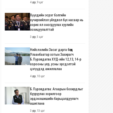
4 өдөр, 9 цаг
Хүүхдийн эсрэг бэлгийн
хүчирхийлэл үйлдвэл бүх насаар нь
хорих ял оногдуулах хуулийн
зохицуулалттай
3 өдөр, 5 цаг
Нийслэлийн Засаг дарга бөгөөд
Улаанбаатар хотын Захирагч
Б.Пүрэвдагва ХУД-ийн 12,13, 14-р
хорооны үер, усны эрсдэлтэй
цэгүүдэд ажиллалаа
4 өдөр, 10 цаг
Б.Пүрэвдагва: Агаарын бохирдлыг
бууруулах зорилгоор
эрдэнэшишийн барьцалдуулагч
ашиглана
3 өдөр, 13 цаг