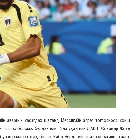
ийн аваргын хасагдах шатанд Мессигийн эсрэг тоглосноос хойш
гцэн тоглох боломж бүрдэх юм. Энэ удаагийн ДАШТ Жозимар Жозе
бүрэн өөрчилсөн гэхэд болно. Кабо-Вердегийн шигшээ багийн ахлагч,