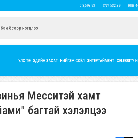
USD 3,593.93
CNY 532.39
RUB 44.15
ын экс нөхөр Б.Наранцацралт найзтай нь ханилан, бүл нэмжээ
УЛС ТӨР
ЭДИЙН ЗАСАГ
НИЙГЭМ СОЁЛ
ЭНТЕРТАЙМЕНТ
CELEBRITY 
зинья Месситэй хамт
йами" багтай хэлэлцээ