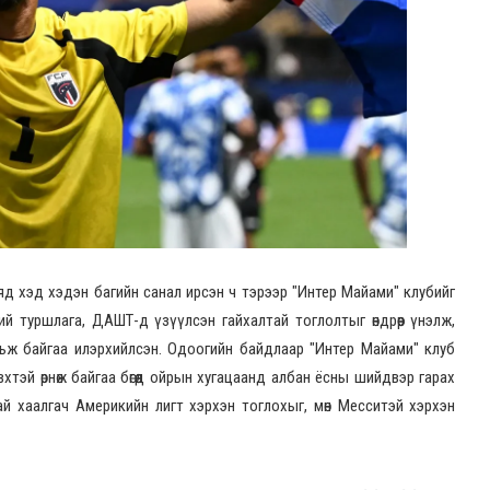
д хэд хэдэн багийн санал ирсэн ч тэрээр "Интер Майами" клубийг
й туршлага, ДАШТ-д үзүүлсэн гайхалтай тоглолтыг өндрөөр үнэлж,
ьж байгаа илэрхийлсэн. Одоогийн байдлаар "Интер Майами" клуб
вхтэй өрнөж байгаа бөгөөд ойрын хугацаанд албан ёсны шийдвэр гарах
тай хаалгач Америкийн лигт хэрхэн тоглохыг, мөн Месситэй хэрхэн