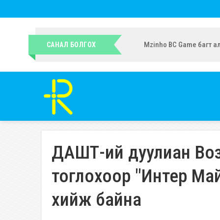
УИХ-ын гишүүн Ч.Ундрам
САНАЛ БОЛГОХ
ДАШТ-ий дуулиан Во
тоглохоор "Интер Ма
хийж байна