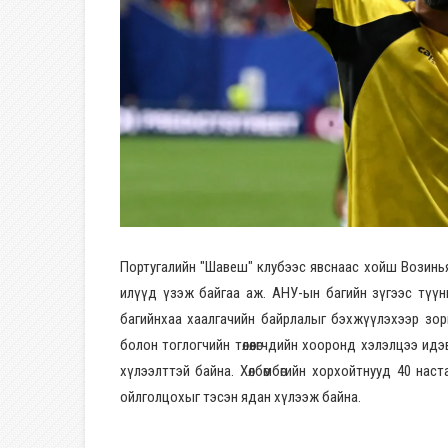
Португалийн "Шавеш" клубээс явснаас хойш Возинья
илүүд үзэж байгаа аж. АНУ-ын багийн зүгээс түүни
багийнхаа хаалгачийн байрлалыг бэхжүүлэхээр зор
болон тоглогчийн төлөөлөгчдийн хооронд хэлэлцээ идэ
хүлээлттэй байна. Хөлбөмбөгийн хорхойтнууд 40 нас
ойлголцохыг тэсэн ядан хүлээж байна.