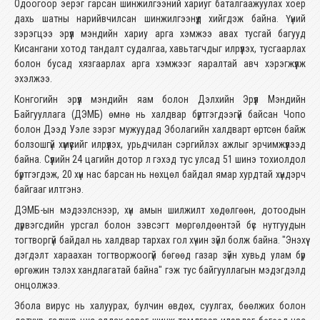
Одоогоор эерэг гарсан шинжилгээний хариуг баталгаажуулах хоёр
дахь шатны нарийвчилсан шинжилгээнүүд хийгдэж байна. Үүний
зэрэгцээ эрүүл мэндийн хариу арга хэмжээ авах тусгай багууд
Кисангани хотод тандалт судалгаа, хавьтагчдыг илрүүлэх, тусгаарлах
болон бусад хязгаарлах арга хэмжээг яаралтай авч хэрэгжүүлж
эхэлжээ.
Конгогийн эрүүл мэндийн яам болон Дэлхийн Эрүүл Мэндийн
Байгууллага (ДЭМБ) өмнө нь халдвар бүртгэгдээгүй байсан Чопо
болон Дээд Уэле зэрэг мужуудад Эболагийн халдварт өртсөн байж
болзошгүй хүмүүсийг илрүүлэх, урьдчилан сэргийлэх ажлыг эрчимжүүлээд
байна. Сүүлийн 24 цагийн дотор л гэхэд тус улсад 51 шинэ тохиолдол
бүртгэгдэж, 20 хүн нас барсан нь нөхцөл байдал ямар хурдтай хүндэрч
байгааг илтгэнэ.
ДЭМБ-ын мэдээлснээр, хүн амын шилжилт хөдөлгөөн, дотоодын
дүрвэгсдийн урсгал болон зэвсэгт мөргөлдөөнтэй бүс нутгуудын
тогтворгүй байдал нь халдвар тархах гол хүчин зүйл болж байна. "Энэхүү
дэгдэлт хараахан тогтворжоогүй бөгөөд газар зүйн хувьд улам бүр
өргөжин тэлэх хандлагатай байна" гэж тус байгууллагын мэдэгдэлд
онцолжээ.
Эбола вирус нь халуурах, булчин өвдөх, суулгах, бөөлжих болон