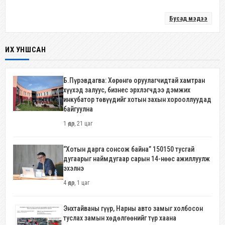
Бусад мэдээ
ИХ УНШСАН
Б.Пүрэвдагва: Хөрөнгө оруулагчидтай хамтран
хүүхэд залуус, бизнес эрхлэгчдээ дэмжих
инкубатор төвүүдийг хотын захын хорооллуудад
байгуулна
1 өдөр, 21 цаг
“Хотын дарга сонсож байна” 150150 тусгай
дугаарыг наймдугаар сарын 14-нөөс ажиллуулж
эхэлнэ
4 өдөр, 1 цаг
Энхтайваны гүүр, Нарны авто замыг холбосон
туслах замын хөдөлгөөнийг түр хаана