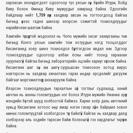
зарласан энэхүү дэгдэлт одоогоор тус улсын зүүн бүсийн Итури, Хойд
Киву болон Өмнөд Киву мужуудыг хамраад байна. Одоогийн
байдлаар нийт
1,759 хүн
халдвар авсан нь тогтоогдоод байгаа
бөгөөд үүнээс гадна шинээр илэрсэн сэжигтэй тохиолдлуудыг
нарийвчлан шалгаж байна.
Хамгийн түгшүүртэй мэдээлэл нь Чопо мужийн засаг захиргааны төв
бөгөөд Конго улсын хамгийн том хотуудын нэгд тооцогддог
Кисанганид хоёр шинэ тохиолдол бүртгэгдсэн явдал юм. Эдгээр
тохиолдлуудыг одоогоор албан ёсны нийт тоонд хараахан
оруулаогүй байгаа бөгөөд лабораторийн эцсийн хариуг хүлээж байна.
Кисангани шиг хүн ам шигүү суурьшсан томоохон хотод вирус
нэвтэрсэн нь халдвар хяналтаас гарах өндөр эрсдэлийг дагуулж
байгааг мэргэжилтнүүд анхааруулж байна.
Илэрсэн тохиолдлуудын тархалтын зүй тогтлыг судлахад, эхний
өвчтөн нь анхны голомтуудын нэг болох Итури мужийн Нианиа эрүүл
мэндийн бүстэй шууд холбоотой байжээ. Харин хоёр дахь өвчтөний
хувьд Кисангани хотоос өөр ямар нэгэн газар зүйн байршил эсвэл
өмнөх голомтуудтай холбогдсон түүх байхгүй байгаа нь халдвар далд
хэлбэрээр аль хэдийн тархсан байж болзошгүй гэх хардлагыг төрүүлж
байна.