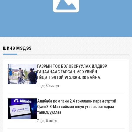
ШИНЭ МЭДЭЭ
ГАЗРЫН ТОС БОЛОВСРУУЛАХ ҮЙЛДВЭР
ГАЦААНААС ГАРСАН. 60 ХУВИЙН
ГҮЙЦЭТГЭЛТЭЙ ҮРГЭЛЖИЛЖ БАЙНА.
1 цаг, 59 минут
Алибаба компани 2.4 триллион параметртэй
Qwen3.8-Max хиймэл оюун ухааны загвараа
танилцууллаа
7 цаг, 8 минут