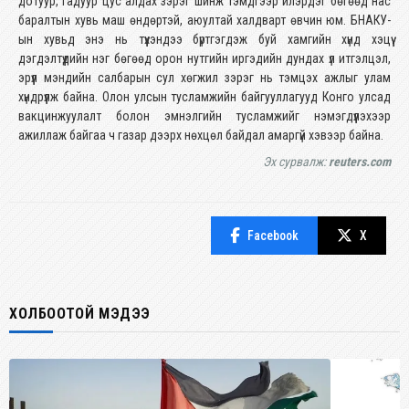
дотуур, гадуур цус алдах зэрэг шинж тэмдгээр илэрдэг бөгөөд нас
баралтын хувь маш өндөртэй, аюултай халдварт өвчин юм. БНАКУ-
ын хувьд энэ нь түүхэндээ бүртгэгдэж буй хамгийн хүнд хэцүү
дэгдэлтүүдийн нэг бөгөөд орон нутгийн иргэдийн дундах үл итгэлцэл,
эрүүл мэндийн салбарын сул хөгжил зэрэг нь тэмцэх ажлыг улам
хүндрүүлж байна. Олон улсын тусламжийн байгууллагууд Конго улсад
вакцинжуулалт болон эмнэлгийн тусламжийг нэмэгдүүлэхээр
ажиллаж байгаа ч газар дээрх нөхцөл байдал амаргүй хэвээр байна.
Эх сурвалж:
reuters.com
Facebook
X
ХОЛБООТОЙ МЭДЭЭ