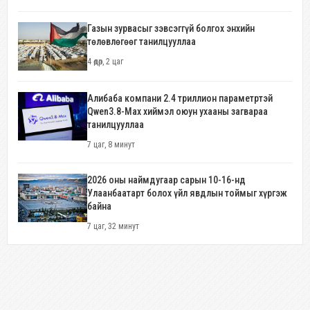
Газын зурвасыг зэвсэггүй болгох энхийн
төлөвлөгөөг танилцууллаа
4 өдөр, 2 цаг
Алибаба компани 2.4 триллион параметртэй
Qwen3.8-Max хиймэл оюун ухааны загвараа
танилцууллаа
7 цаг, 8 минут
2026 оны наймдугаар сарын 10-16-нд
Улаанбаатарт болох үйл явдлын тоймыг хүргэж
байна
7 цаг, 32 минут