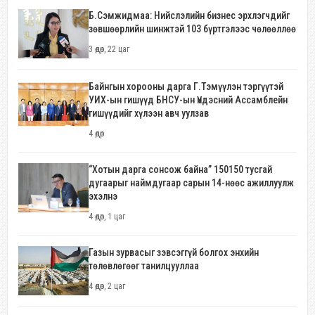
Б.Сэмжидмаа: Нийслэлийн бизнес эрхлэгчдийг
зөвшөөрлийн шинжтэй 103 бүртгэлээс чөлөөллөө
3 өдөр, 22 цаг
Байнгын хорооны дарга Г.Тэмүүлэн тэргүүтэй
УИХ-ын гишүүд БНСУ-ын Үндэсний Ассамблейн
гишүүдийг хүлээн авч уулзав
4 өдөр
“Хотын дарга сонсож байна” 150150 тусгай
дугаарыг наймдугаар сарын 14-нөөс ажиллуулж
эхэлнэ
4 өдөр, 1 цаг
Газын зурвасыг зэвсэггүй болгох энхийн
төлөвлөгөөг танилцууллаа
4 өдөр, 2 цаг