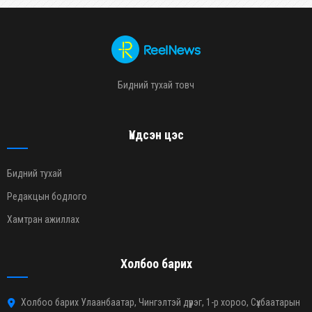
Бидний тухай товч
Үндсэн цэс
Бидний тухай
Редакцын бодлого
Хамтран ажиллах
Холбоо барих
Холбоо барих Улаанбаатар, Чингэлтэй дүүрэг, 1-р хороо, Сүхбаатарын