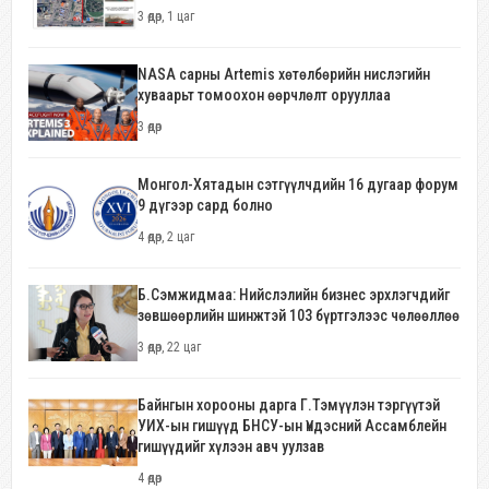
3 өдөр, 1 цаг
NASA сарны Artemis хөтөлбөрийн нислэгийн
хуваарьт томоохон өөрчлөлт орууллаа
3 өдөр
Монгол-Хятадын сэтгүүлчдийн 16 дугаар форум
9 дүгээр сард болно
4 өдөр, 2 цаг
Б.Сэмжидмаа: Нийслэлийн бизнес эрхлэгчдийг
зөвшөөрлийн шинжтэй 103 бүртгэлээс чөлөөллөө
3 өдөр, 22 цаг
Байнгын хорооны дарга Г.Тэмүүлэн тэргүүтэй
УИХ-ын гишүүд БНСУ-ын Үндэсний Ассамблейн
гишүүдийг хүлээн авч уулзав
4 өдөр