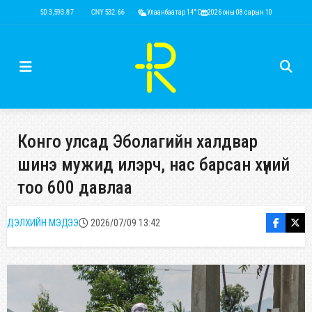
USD 3,593.87
CNY 532.66
RUB 43.77
Улаанбаатар 14°C
EUR 4,141.04
2026 оны 08 сарын 10
KRW 2.53
USD 3,593
Конго улсад Эболагийн халдвар
шинэ мужид илэрч, нас барсан хүний
тоо 600 давлаа
ДЭЛХИЙН МЭДЭЭ
2026/07/09 13:42