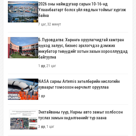
2026 оны наймдугаар сарын 10-16-нд
Улаанбаатарт болох үйл явдлын тоймыг хүргэж
байна
7 цаг, 32 минут
Б.Пүрэвдагва: Хөрөнгө оруулагчидтай хамтран
хүүхэд залуус, бизнес эрхлэгчдээ дэмжих
инкубатор төвүүдийг хотын захын хорооллуудад
байгуулна
1 өдөр, 21 цаг
NASA сарны Artemis хөтөлбөрийн нислэгийн
хуваарьт томоохон өөрчлөлт орууллаа
3 өдөр
Энхтайваны гүүр, Нарны авто замыг холбосон
туслах замын хөдөлгөөнийг түр хаана
3 өдөр, 1 цаг