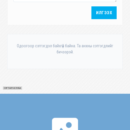
ИЛГЭЭХ
Одоогоор сэтгэгдэл байхгүй байна. Та анхны сэтгэгдлийг
бичээрэй.
СУРТАЛЧИЛГАА