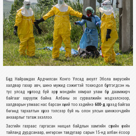
Бүгд Найрамдах Ардчилсан Конго Улсад аюулт Эбола вирусийн
халдвар газар авч, шинэ мужид сэжигтэй тохиодол бүртгэгдсэн нь
тус улсад нүүрлээд буй эрүүл мэндийн хямрал улам бүр даамжирч
байгааг харуулж байна. Албаны эх сурвалжийн мэдээлснээр,
халдварын улмаас нас барсан хүний тоо хэдийнэ
600-д
хүрээд байгаа
бөгөөд тархалтын хүрээ тэлсээр буй нь олон улсын шинжээчдийн
анхаарлыг татаж эхэллээ.
Засгийн газраас гаргасан нөхцөл байдлын хамгийн сүүлийн үеийн
тайланд дурдсанаар, өнгөрсөн тавдугаар сарын 15-нд албан ёсоор