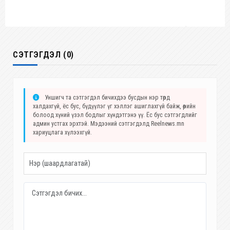
СЭТГЭГДЭЛ (0)
Уншигч та сэтгэгдэл бичихдээ бусдын нэр төрд
халдахгүй, ёс бус, бүдүүлэг үг хэллэг ашиглахгүй байж, өөрийн
болоод хүний үзэл бодлыг хүндэтгэнэ үү. Ёс бус сэтгэгдлийг
админ устгах эрхтэй. Мэдээний сэтгэгдэлд Reelnews.mn
хариуцлага хүлээхгүй.