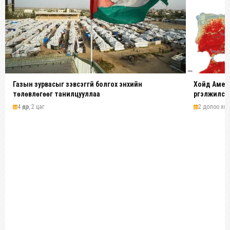
Газын зурвасыг зэвсэггүй болгох энхийн
Хойд Амери
төлөвлөгөөг танилцууллаа
үргэлжилсэ
4 өдөр, 2 цаг
2 долоо хоног