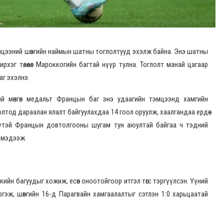
тэмцээний шөвгийн наймын шатны тоглолтууд эхэлж байна. Энэ шатны
эг төлөөлөл Мароккогийн багтай нүүр тулна. Тоглолт манай цагаар
аг эхэлнэ.
й мөнгөн медальт Францын баг энэ удаагийн тэмцээнд хамгийн
олтод дараалан ялалт байгуулахдаа 14 гоол оруулж, хаалгандаа ердөө
үүтэй Францын довтолгооны шугам тун аюултай байгаа ч тэдний
ь мэдээж.
кийн багуудыг хожиж, есөн оноотойгоор итгэл төгс тэргүүлсэн. Үүний
ргэж, шөвгийн 16-д Парагвайн хамгаалалтыг сэтлэн 1:0 харьцаатай