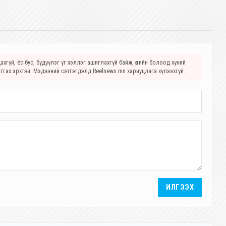
хгүй, ёс бус, бүдүүлэг үг хэллэг ашиглахгүй байж, өөрийн болоод хүний
стгах эрхтэй. Мэдээний сэтгэгдэлд Reelnews.mn хариуцлага хүлээхгүй.
ИЛГЭЭХ