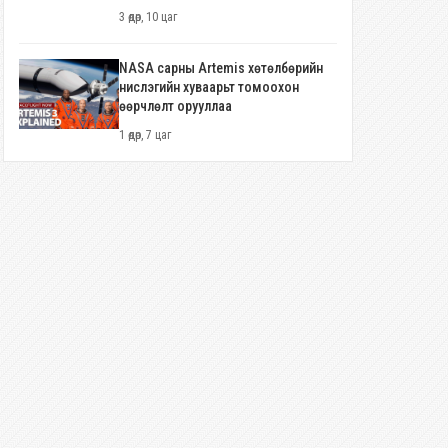
3 өдөр, 10 цаг
NASA сарны Artemis хөтөлбөрийн
нислэгийн хуваарьт томоохон
өөрчлөлт орууллаа
1 өдөр, 7 цаг