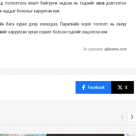
д тоглолтоос ялалт байгуулж чадсан нь тэднийг зөвхөн довтолгоо
ож чаддаг болохыг харуулсан юм.
н бага хурал дээр хэлэхдээ, Парагвайн эсрэг тоглолт нь залуу
сөнийг харуулсан чухал сорилт болсон гэдгийг онцолсон юм.
Эх сурвалж:
aljazeera.com
Facebook
X
❮
❯