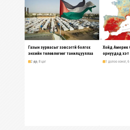
Газын зурвасыг зэвсэггүй болгох
Хойд Америк 
энхийн төлөвлөгөөг танилцууллаа
орнуудад хэт
байна
2 өдөр, 8 цаг
1 долоо хоног, 6 ө