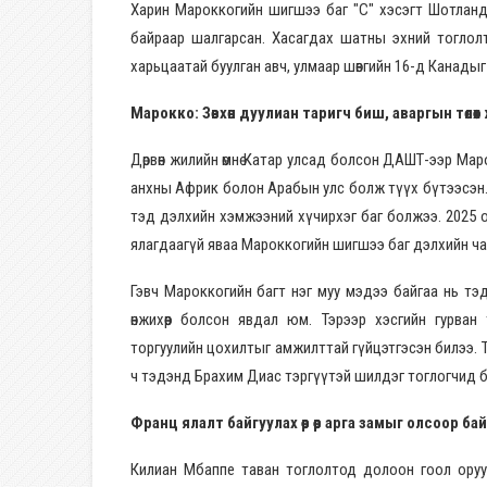
Харин Мароккогийн шигшээ баг "С" хэсэгт Шотланд
байраар шалгарсан. Хасагдах шатны эхний тоглол
харьцаатай буулган авч, улмаар шөвгийн 16-д Канады
Марокко: Зөвхөн дуулиан таригч биш, аваргын төлөөх 
Дөрвөн жилийн өмнө Катар улсад болсон ДАШТ-ээр Ма
анхны Африк болон Арабын улс болж түүх бүтээсэн. Тэ
тэд дэлхийн хэмжээний хүчирхэг баг болжээ. 2025 
ялагдаагүй яваа Мароккогийн шигшээ баг дэлхийн ч
Гэвч Мароккогийн багт нэг муу мэдээ байгаа нь тэ
өнжихөөр болсон явдал юм. Тэрээр хэсгийн гурв
торгуулийн цохилтыг амжилттай гүйцэтгэсэн билээ.
ч тэдэнд Брахим Диас тэргүүтэй шилдэг тоглогчид б
Франц ялалт байгуулах өөр өөр арга замыг олсоор ба
Килиан Мбаппе таван тоглолтод долоон гоол оруул