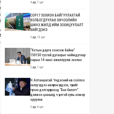
4 өдөр, 7 цаг
COP17 ЗОХИОН БАЙГУУЛАХТАЙ
ХОЛБОГДУУЛАН ХИЧЭЭЛИЙН
ШИНЭ ЖИЛД ИЙМ ЗОХИЦУУЛАЛТ
голын Үндэсний сагсан
ХИЙГДЭНЭ
бөгийн шигшээ багийн
3 өдөр, 13 цаг
галжуулагч Василлис
олоо хоног, 3 өдөр
киас тамирчдыг “сүрдүүлсэн үү?”
Японы баруун өмнөд арлуудад х
“Хотын дарга сонсож байна”
салхи ойртож, өндөржүүлсэн бэл
150150 тусгай дугаарыг наймдугаар
байдал зарлалаа
сарын 14-нөөс ажиллуулж эхэлнэ
4 долоо хоног, 1 өдөр
2 өдөр, 7 цаг
Н.Алтаншагай: Үндэсний өв соёлоо
залуу үедээ өвлүүлэн үлдээх, түүнийг
түгээн дэлгэрүүлэхэд “Бөх билэгт”
дэвжээ цаашид ч үнэтэй хувь нэмэр
оруулна
3 өдөр, 6 цаг