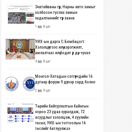
Энхтайваны гүүр, Нарны авто замыг
холбосон туслах замын
хөдөлгөөнийг түр хаана
1 өдөр, 8 цаг
УИХ-ын дарга С.Бямбацогт:
Хэлэлцүүлгээс илүү хэрэгжилт,
амлалтаас илүү бодит үр дүн чухал
4 өдөр, 8 цаг
Монгол-Хятадын сэтгүүлчдийн 16
дугаар форум 9 дүгээр сард болно
2 өдөр, 9 цаг
Төрийн байгуулалтын байнгын
хороо 23 удаа хуралдаж, 72
асуудлыг хэлэлцэж, 4 хуулийн
төсөл, УИХ-ын тогтоолын 16
төслийг батлуулжээ