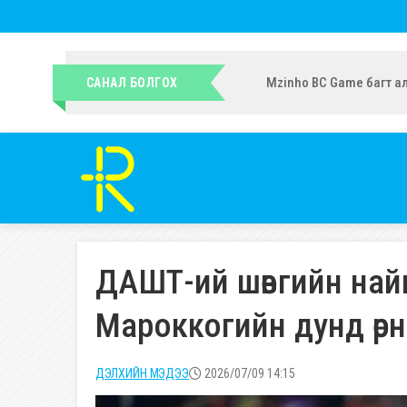
УИХ-ын гишүүн Ч.Ундрам
САНАЛ БОЛГОХ
ДАШТ-ий шөвгийн най
Мароккогийн дунд өрнө
ДЭЛХИЙН МЭДЭЭ
2026/07/09 14:15