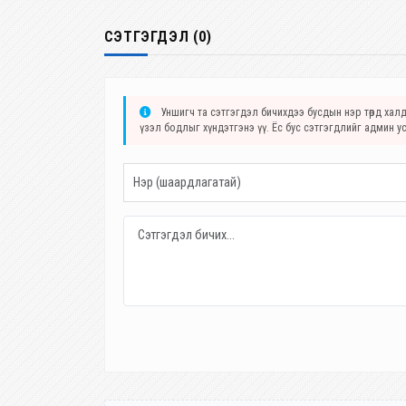
СЭТГЭГДЭЛ (0)
Уншигч та сэтгэгдэл бичихдээ бусдын нэр төрд халда
үзэл бодлыг хүндэтгэнэ үү. Ёс бус сэтгэгдлийг админ у