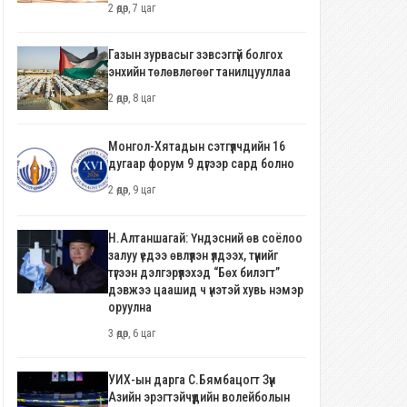
2 өдөр, 7 цаг
Газын зурвасыг зэвсэггүй болгох
энхийн төлөвлөгөөг танилцууллаа
2 өдөр, 8 цаг
Монгол-Хятадын сэтгүүлчдийн 16
дугаар форум 9 дүгээр сард болно
2 өдөр, 9 цаг
Н.Алтаншагай: Үндэсний өв соёлоо
залуу үедээ өвлүүлэн үлдээх, түүнийг
түгээн дэлгэрүүлэхэд “Бөх билэгт”
дэвжээ цаашид ч үнэтэй хувь нэмэр
оруулна
3 өдөр, 6 цаг
УИХ-ын дарга С.Бямбацогт Зүүн
Азийн эрэгтэйчүүдийн волейболын