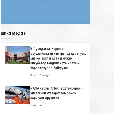
ШИНЭ МЭДЭЭ
Б.Пүрэвдагва: Хөрөнгө
оруулагчидтай хамтран хүүхэд залуус,
бизнес эрхлэгчдээ дэмжих
инкубатор төвүүдийг хотын захын
хорооллуудад байгуулна
3 цаг, 57 минут
NASA сарны Artemis хөтөлбөрийн
нислэгийн хуваарьт томоохон
өөрчлөлт орууллаа
1 өдөр, 7 цаг