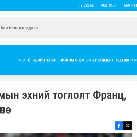
USD 3,593.87
CNY 532.66
RUB 43.
ын экс нөхөр Б.Наранцацралт найзтай нь ханилан, бүл нэмжээ
УЛС ТӨР
ЭДИЙН ЗАСАГ
НИЙГЭМ СОЁЛ
ЭНТЕРТАЙМЕНТ
CELEBRITY 
мын эхний тоглолт Франц,
нө