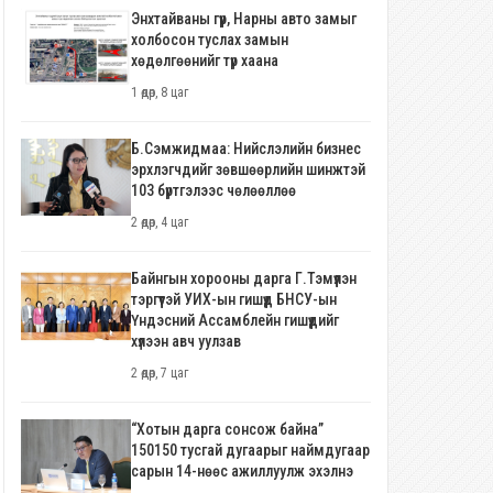
Энхтайваны гүүр, Нарны авто замыг
холбосон туслах замын
хөдөлгөөнийг түр хаана
1 өдөр, 8 цаг
Б.Сэмжидмаа: Нийслэлийн бизнес
эрхлэгчдийг зөвшөөрлийн шинжтэй
103 бүртгэлээс чөлөөллөө
2 өдөр, 4 цаг
Байнгын хорооны дарга Г.Тэмүүлэн
тэргүүтэй УИХ-ын гишүүд БНСУ-ын
Үндэсний Ассамблейн гишүүдийг
хүлээн авч уулзав
2 өдөр, 7 цаг
“Хотын дарга сонсож байна”
150150 тусгай дугаарыг наймдугаар
сарын 14-нөөс ажиллуулж эхэлнэ