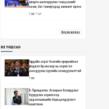
аварга шалгаруулах тэмцээнийг
нээж, баг тамирчдад амжилт хүслээ
3 өдөр, 7 цаг
Бусад мэдээ
ИХ УНШСАН
Хүүхдийн эсрэг бэлгийн хүчирхийлэл
үйлдвэл бүх насаар нь хорих ял
оногдуулах хуулийн зохицуулалттай
4 өдөр
Б.Пүрэвдагва: Агаарын бохирдлыг
бууруулах зорилгоор
эрдэнэшишийн барьцалдуулагч
ашиглана