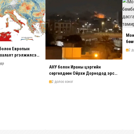
Мон
бөм
дас
болон Европын
2 д
Фраг
 халалт үргэлжилсээр
дөр
АНУ болон Ираны цэргийн
сөргөлдөөн Ойрхи Дорнодод эрс
ширүүсэв
2 долоо хоног