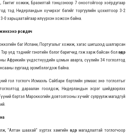
, Гаитиг хожиж, Бразилтай тэнцсэнээр 7 оноотойгоор хоёрдугаар
тод тэд Нидерландын хүчирхэг багийг торгуулийн цохилтоор 3-2
г 3-0 харьцаатайгаар илүүрхэн хожсон байна.
жинхэнэ өрсөлдөгч
роккогийн баг Испани, Португалыг хожиж, хагас шигшээд шалгарсан
р үед тэднийг гэнэтийн бэлэг баригчид гэж харж байсан бол өнөөдөр
оны Африкийн үндэстнүүдийн цомын аварга, сүүлийн 34 тоглолтод
ансааны зургаад эрэмбэлэгдэж байна.
дний гол тоглогч Исмаэль Сайбари бэртлийн улмаас энэ тоглолтыг
ан тоглолтод дараалан гоолдож, Нидерландын эсрэг шийдвэрлэх
 Түүний бэртэл Мароккогийн довтолгооны хүчийг сулруулж магадгүй
ий.
йна
ж, "Алтан шаахай" хүртэх хамгийн өндөр магадлалтай тоглогчоор