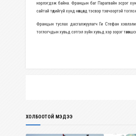
нэрлэгдэж байна. Францын баг Парагвайн эсрэг хүн
сайтай төдийгүй хүнд нөхцөлд тэсвэр тэвчээртэй тогл
Францын туслах дасгалжуулагч Ги Стефан хэвлэлий
тоглогчдын хувьд сэтгэл зүйн хувьд хэр зэрэг төлөвш
ХОЛБООТОЙ МЭДЭЭ