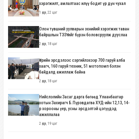
хэрэгжилт, амлалтаас илүү бодит үр дүн чухал
1 өдөр, 22 цаг
Олон түвшний уулварын эхнийий хэрэгжих таван
байршлын ТЭЗҮ-ийг бүрэн боловсруулж дууслаа
2 өдөр, 18 цаг
Үерийн эрсдэлээс сэргийлэхээр 700 гаруй алба
хаагч, 160 гаруй техник, 51 мотопомп бэлэн
байдалд ажиллаж байна
2 өдөр, 18 цаг
Нийслэлийн Засаг дарга бөгөөд Улаанбаатар
хотын Захирагч Б.Пүрэвдагва ХУД-ийн 12,13, 14-
р хорооны үер, усны эрсдэлтэй цэгүүдэд
ажиллалаа
2 өдөр, 19 цаг