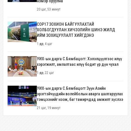
нэмэр оруулна
20 цаг, 53 минут
COP17 ЗОХИОН БАЙГУУЛАХТАЙ
ХОЛБОГДУУЛАН ХИЧЭЭЛИЙН ШИНЭ ЖИЛД
ИЙМ ЗОХИЦУУЛАЛТ ХИЙГДЭНЭ
1 өдөр, 4 цаг
УИХ-ын дарга С.Бямбацогт: Хэлэлцүүлгээс илүү
хэрэгжилт, амлалтаас илүү бодит үр дүн чухал
1 өдөр, 22 цаг
УИХ-ын дарга С.Бямбацогт Зүүн Азийн
эрэгтэйчүүдийн волейболын аварга шалгаруулах
тэмцээнийг нээж, баг тамирчдад амжилт хүслээ
21 цаг, 19 минут