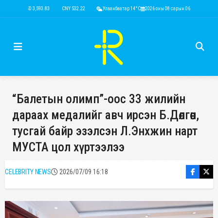
USD 3,593.83
CNY 532.22
RUB 44.47
Улаанбаатар 14°C
EUR 4,136.68
2026 оны 08 сарын 06
KRW 2.51
USD 3,593.
“Балетын олимп”-оос 33 жилийн
дараах медалийг авч ирсэн Б.Дөлгөөн,
тусгай байр эзэлсэн Л.Энхжин нарт
МУСТА цол хүртээлээ
CELEBRITY NEWS
2026/07/09 16:18