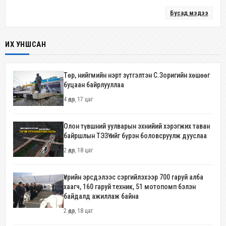
Бусад мэдээ
ИХ УНШСАН
Төр, нийгмийн нэрт зүтгэлтэн С.Зоригийн хөшөөг
буцаан байрлууллаа
4 өдөр, 17 цаг
Олон түвшний уулварын эхнийий хэрэгжих таван
байршлын ТЭЗҮ-ийг бүрэн боловсруулж дууслаа
2 өдөр, 18 цаг
Үерийн эрсдэлээс сэргийлэхээр 700 гаруй алба
хаагч, 160 гаруй техник, 51 мотопомп бэлэн
байдалд ажиллаж байна
2 өдөр, 18 цаг