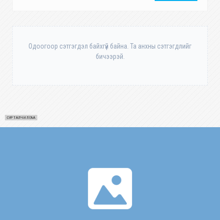
Одоогоор сэтгэгдэл байхгүй байна. Та анхны сэтгэгдлийг
бичээрэй.
СУРТАЛЧИЛГАА