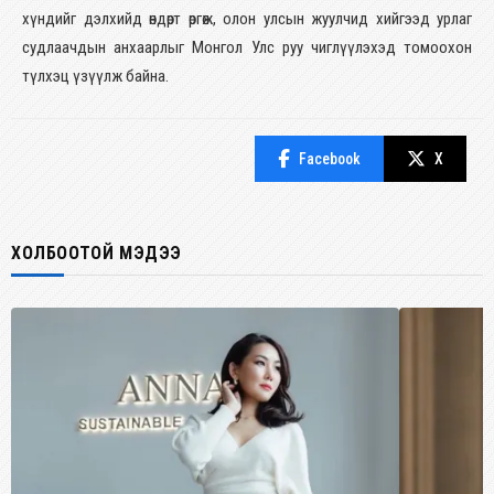
хүндийг дэлхийд өндөрт өргөж, олон улсын жуулчид хийгээд урлаг
судлаачдын анхаарлыг Монгол Улс руу чиглүүлэхэд томоохон
түлхэц үзүүлж байна.
Facebook
X
ХОЛБООТОЙ МЭДЭЭ