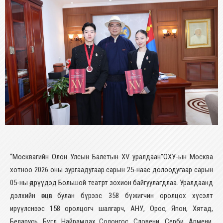
“Москвагийн Олон Улсын Балетын XV уралдаан”ОХУ-ын Москва
хотноо 2026 оны зургаадугаар сарын 25-наас долоодугаар сарын
05-ны өдрүүдэд Большой театрт зохион байгуулагдлаа. Уралдаанд
дэлхийн өнцөг булан бүрээс 358 бүжигчин оролцох хүсэлт
ирүүлснээс 158 оролцогч шалгарч, АНУ, Орос, Япон, Хятад,
Беларусь, Бүгд Найрамдах Солонгос, Словени, Серби, Армени,