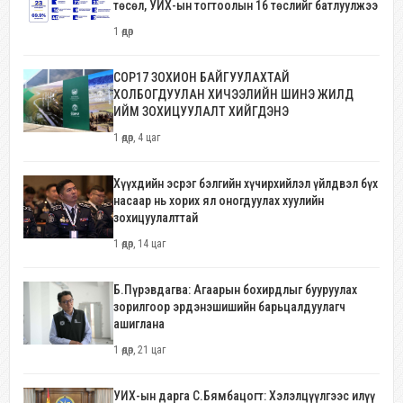
төсөл, УИХ-ын тогтоолын 16 төслийг батлуулжээ
1 өдөр
COP17 ЗОХИОН БАЙГУУЛАХТАЙ
ХОЛБОГДУУЛАН ХИЧЭЭЛИЙН ШИНЭ ЖИЛД
ИЙМ ЗОХИЦУУЛАЛТ ХИЙГДЭНЭ
1 өдөр, 4 цаг
Хүүхдийн эсрэг бэлгийн хүчирхийлэл үйлдвэл бүх
насаар нь хорих ял оногдуулах хуулийн
зохицуулалттай
1 өдөр, 14 цаг
Б.Пүрэвдагва: Агаарын бохирдлыг бууруулах
зорилгоор эрдэнэшишийн барьцалдуулагч
ашиглана
1 өдөр, 21 цаг
УИХ-ын дарга С.Бямбацогт: Хэлэлцүүлгээс илүү