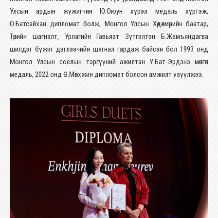
Улсын ардын жүжигчин Ю.Оюун хүрэл медаль хүртэж,
О.Батсайхан дипломат болж, Монгол Улсын Хөдөлмөрийн баатар,
Төрийн шагналт, Урлагийн Гавьяат Зүтгэлтэн Б.Жамъяндагва
шилдэг бүжиг дэглээчийн шагнал гардаж байсан бол 1993 онд
Монгол Улсын соёлын тэргүүний ажилтан У.Бат-Эрдэнэ мөнгөн
медаль, 2022 онд Ө.Мөнхжин дипломат болсон амжилт үзүүлжээ.