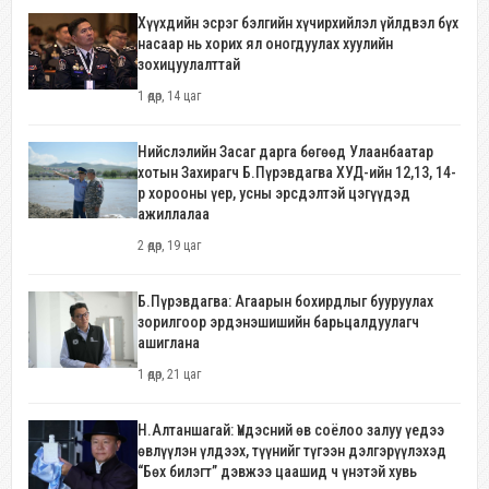
Хүүхдийн эсрэг бэлгийн хүчирхийлэл үйлдвэл бүх
насаар нь хорих ял оногдуулах хуулийн
зохицуулалттай
1 өдөр, 14 цаг
Нийслэлийн Засаг дарга бөгөөд Улаанбаатар
хотын Захирагч Б.Пүрэвдагва ХУД-ийн 12,13, 14-
р хорооны үер, усны эрсдэлтэй цэгүүдэд
ажиллалаа
2 өдөр, 19 цаг
Б.Пүрэвдагва: Агаарын бохирдлыг бууруулах
зорилгоор эрдэнэшишийн барьцалдуулагч
ашиглана
1 өдөр, 21 цаг
Н.Алтаншагай: Үндэсний өв соёлоо залуу үедээ
өвлүүлэн үлдээх, түүнийг түгээн дэлгэрүүлэхэд
“Бөх билэгт” дэвжээ цаашид ч үнэтэй хувь