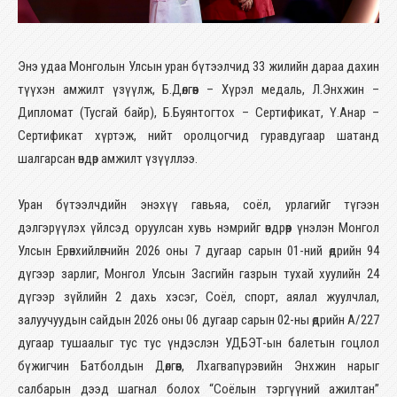
Энэ удаа Монголын Улсын уран бүтээлчид 33 жилийн дараа дахин
түүхэн амжилт үзүүлж, Б.Дөлгөөн – Хүрэл медаль, Л.Энхжин –
Дипломат (Тусгай байр), Б.Буянтогтох – Сертификат, Ү.Анар –
Сертификат хүртэж, нийт оролцогчид гуравдугаар шатанд
шалгарсан өндөр амжилт үзүүллээ.
Уран бүтээлчдийн энэхүү гавьяа, соёл, урлагийг түгээн
дэлгэрүүлэх үйлсэд оруулсан хувь нэмрийг өндрөөр үнэлэн Монгол
Улсын Ерөнхийлөгчийн 2026 оны 7 дугаар сарын 01-ний өдрийн 94
дүгээр зарлиг, Монгол Улсын Засгийн газрын тухай хуулийн 24
дүгээр зүйлийн 2 дахь хэсэг, Соёл, спорт, аялал жуулчлал,
залуучуудын сайдын 2026 оны 06 дугаар сарын 02-ны өдрийн А/227
дугаар тушаалыг тус тус үндэслэн УДБЭТ-ын балетын гоцлол
бүжигчин Батболдын Дөлгөөн, Лхагвапүрэвийн Энхжин нарыг
салбарын дээд шагнал болох “Соёлын тэргүүний ажилтан”