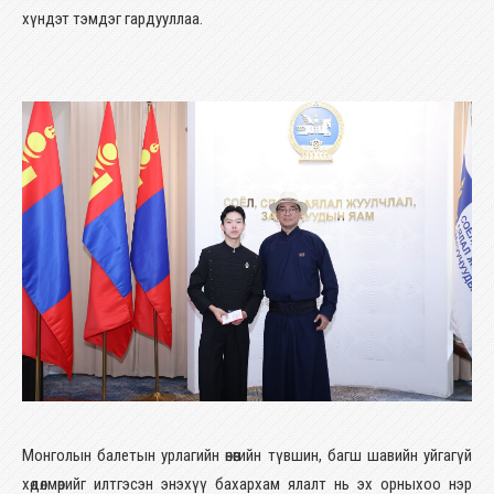
хүндэт тэмдэг гардууллаа.
Монголын балетын урлагийн өнөөгийн түвшин, багш шавийн уйгагүй
хөдөлмөрийг илтгэсэн энэхүү бахархам ялалт нь эх орныхоо нэр