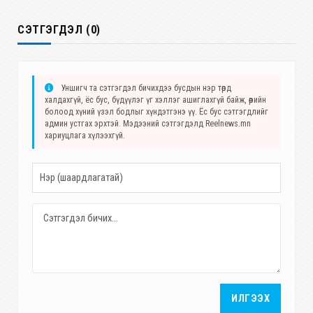
СЭТГЭГДЭЛ (0)
Уншигч та сэтгэгдэл бичихдээ бусдын нэр төрд
халдахгүй, ёс бус, бүдүүлэг үг хэллэг ашиглахгүй байж, өөрийн
болоод хүний үзэл бодлыг хүндэтгэнэ үү. Ёс бус сэтгэгдлийг
админ устгах эрхтэй. Мэдээний сэтгэгдэлд Reelnews.mn
хариуцлага хүлээхгүй.
ИЛГЭЭХ