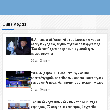
ШИНЭ МЭДЭЭ
Н.Алтаншагай: Үндэсний өв соёлоо залуу үедээ
өвлүүлэн үлдээх, түүнийг түгээн дэлгэрүүлэхэд
“Бөх билэгт” дэвжээ цаашид ч үнэтэй хувь
нэмэр оруулна
20 цаг, 53 минут
УИХ-ын дарга С.Бямбацогт Зүүн Азийн
эрэгтэйчүүдийн волейболын аварга шалгаруулах
тэмцээнийг нээж, баг тамирчдад амжилт хүслээ
21 цаг, 19 минут
Төрийн байгуулалтын байнгын хороо 23 удаа
хуралдаж, 72 асуудлыг хэлэлцэж, 4 хуулийн