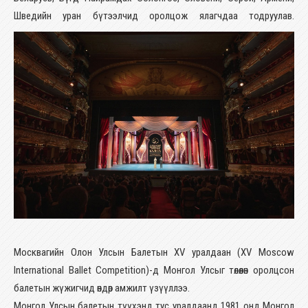
Шведийн уран бүтээлчид оролцож ялагчдаа тодруулав.
Москвагийн Олон Улсын Балетын XV уралдаан (XV Moscow
International Ballet Competition)-д Монгол Улсыг төлөөлөн оролцсон
балетын жүжигчид өндөр амжилт үзүүллээ.
Монгол Улсын балетын түүхэнд тус уралдаанд 1981 онд Монгол