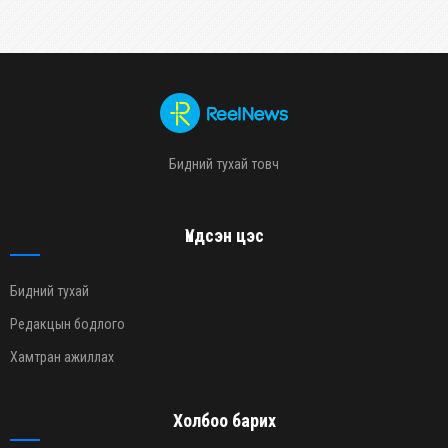
Бидний тухай товч
Үндсэн цэс
Бидний тухай
Редакцын бодлого
Хамтран ажиллах
Холбоо барих