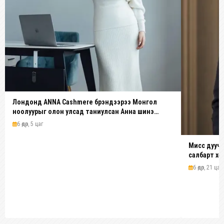
Лондонд ANNA Cashmere брэндээрээ Монгол
ноолуурыг олон улсад таниулсан Анна шинэ
платформ бүтээж байна
6 өдөр, 5 цаг
Мисс дуучи
салбарт хө
6 өдөр, 21 цаг