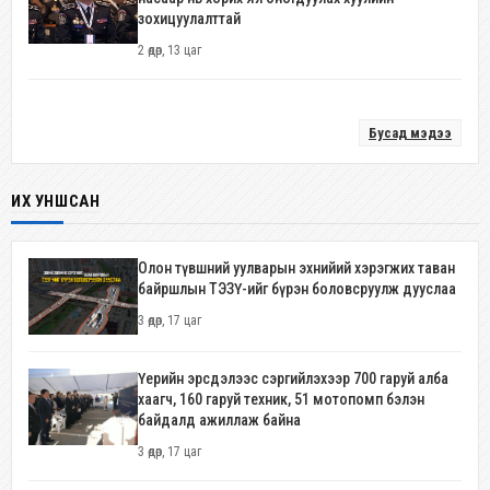
зохицуулалттай
2 өдөр, 13 цаг
Бусад мэдээ
ИХ УНШСАН
Олон түвшний уулварын эхнийий хэрэгжих таван
байршлын ТЭЗҮ-ийг бүрэн боловсруулж дууслаа
3 өдөр, 17 цаг
Үерийн эрсдэлээс сэргийлэхээр 700 гаруй алба
хаагч, 160 гаруй техник, 51 мотопомп бэлэн
байдалд ажиллаж байна
3 өдөр, 17 цаг