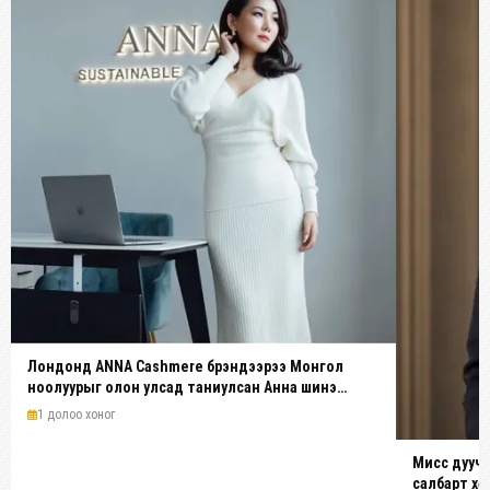
Лондонд ANNA Cashmere брэндээрээ Монгол
ноолуурыг олон улсад таниулсан Анна шинэ
платформ бүтээж байна
1 долоо хоног
Мисс дуучи
салбарт хө