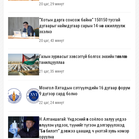
20 цаг, 29 минут
“Хотын дарга сонсож байна” 150150 тусгай
дугаарыг наймдугаар сарын 14-нөөс ажиллуулж
эхэлнэ
20 цаг, 43 минут
Газын зурвасыг зэвсэггүй болгох энхийн төлөвлөгөөг
танилцууллаа
21 цаг, 35 минут
Монгол-Хятадын сэтгүүлчдийн 16 дугаар форум
9 дүгээр сард болно
22 цаг, 24 минут
Н.Алтаншагай: Үндэсний өв соёлоо залуу үедээ
өвлүүлэн үлдээх, түүнийг түгээн дэлгэрүүлэхэд
“Бөх билэгт” дэвжээ цаашид ч үнэтэй хувь нэмэр
оруулна