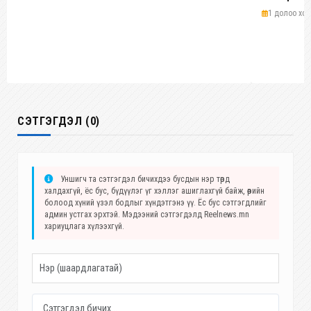
1 долоо хон
СЭТГЭГДЭЛ (0)
Уншигч та сэтгэгдэл бичихдээ бусдын нэр төрд
халдахгүй, ёс бус, бүдүүлэг үг хэллэг ашиглахгүй байж, өөрийн
болоод хүний үзэл бодлыг хүндэтгэнэ үү. Ёс бус сэтгэгдлийг
админ устгах эрхтэй. Мэдээний сэтгэгдэлд Reelnews.mn
хариуцлага хүлээхгүй.