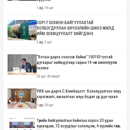
1 өдөр, 19 цаг
COP17 ЗОХИОН БАЙГУУЛАХТАЙ
ХОЛБОГДУУЛАН ХИЧЭЭЛИЙН ШИНЭ ЖИЛД
ИЙМ ЗОХИЦУУЛАЛТ ХИЙГДЭНЭ
2 өдөр, 2 цаг
“Хотын дарга сонсож байна” 150150 тусгай
дугаарыг наймдугаар сарын 14-нөөс ажиллуулж
эхэлнэ
20 цаг, 43 минут
УИХ-ын дарга С.Бямбацогт: Хэлэлцүүлгээс илүү
хэрэгжилт, амлалтаас илүү бодит үр дүн чухал
2 өдөр, 20 цаг
Төрийн байгуулалтын байнгын хороо 23 удаа
хуралдаж, 72 асуудлыг хэлэлцэж, 4 хуулийн төсөл,