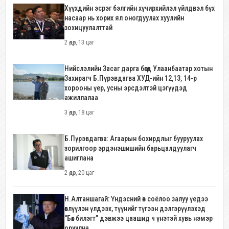
Хүүхдийн эсрэг бэлгийн хүчирхийлэл үйлдвэл бүх
насаар нь хорих ял оногдуулах хуулийн
зохицуулалттай
2 өдөр, 13 цаг
Нийслэлийн Засаг дарга бөгөөд Улаанбаатар хотын
Захирагч Б.Пүрэвдагва ХУД-ийн 12,13, 14-р
хорооны үер, усны эрсдэлтэй цэгүүдэд
ажиллалаа
3 өдөр, 18 цаг
Б.Пүрэвдагва: Агаарын бохирдлыг бууруулах
зорилгоор эрдэнэшишийн барьцалдуулагч
ашиглана
2 өдөр, 20 цаг
Н.Алтаншагай: Үндэсний өв соёлоо залуу үедээ
өвлүүлэн үлдээх, түүнийг түгээн дэлгэрүүлэхэд
“Бөх билэгт” дэвжээ цаашид ч үнэтэй хувь нэмэр
оруулна