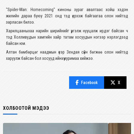
"Spider-Man: Homecoming" киноны зураг авалтаас хойш хэдэн
жилийн дараа буюу 2021 онд тэд үерхэж байгаагаа олон нийтэд
зарласан билээ.
Харилцааныхаа нарийн ширийнийг үргэлж нууцалж ирдэг байсан ч
тэд Холливудын хамгийн хайр татам хосуудын нэгээр нэрлэгдээд
байсан юм.
Алтан бөмбөрцөг наадмын үеэр Зендая сүйн бөгжөө олон нийтэд
харуулж байсан бол хосууд ийнхүү хуримаа хийжээ.
Facebook
X
ХОЛБООТОЙ МЭДЭЭ