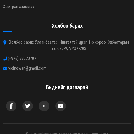
Хамтран ажиллах
Холбоо барих
Холбоо барих Улаанбаатар, Чингэлтэй дүүрэг, 1-р хороо, Сүхбаатарын
талбай-9, МҮЭХ-203
(+976) 77220707
reelnewsn@gmail.com
Биднийг дагаарай
© 2026 reelnews.mn. Бүх эрх хуулиар хамгаалагдсан.