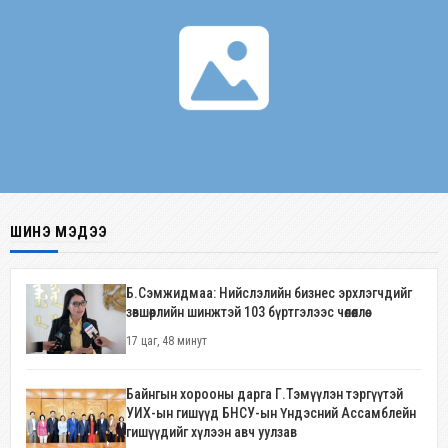
ШИНЭ МЭДЭЭ
Б.Сэмжидмаа: Нийслэлийн бизнес эрхлэгчдийг
зөвшөөрлийн шинжтэй 103 бүртгэлээс чөлөөллөө
17 цаг, 48 минут
Байнгын хорооны дарга Г.Тэмүүлэн тэргүүтэй
УИХ-ын гишүүд БНСУ-ын Үндэсний Ассамблейн
гишүүдийг хүлээн авч уулзав