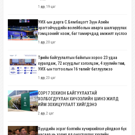
1 өдөр, 19 цаг
УИХ-ын дарга С.Бямбацогт Зүүн Азийн
эрэгтэйчүүдийн волейболын аварга шалгаруулах
тэмцээнийг нээж, баг тамирчдад амжилт хүслээ
1 өдөр, 20 цаг
Төрийн байгуулалтын байнгын хороо 23 удаа
хуралдаж, 72 асуудлыг хэлэлцэж, 4 хуулийн төсөл,
УИХ-ын тогтоолын 16 төслийг батлуулжээ
1 өдөр, 23 цаг
COP17 ЗОХИОН БАЙГУУЛАХТАЙ
ХОЛБОГДУУЛАН ХИЧЭЭЛИЙН ШИНЭ ЖИЛД
ИЙМ ЗОХИЦУУЛАЛТ ХИЙГДЭНЭ
2 өдөр, 2 цаг
Хүүхдийн эсрэг бэлгийн хүчирхийлэл үйлдвэл бүх
насаар нь хорих ял оногдуулах хуулийн