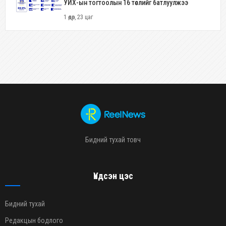
УИХ-ын тогтоолын 16 төслийг батлуулжээ
1 өдөр, 23 цаг
Бидний тухай товч
Үндсэн цэс
Бидний тухай
Редакцын бодлого