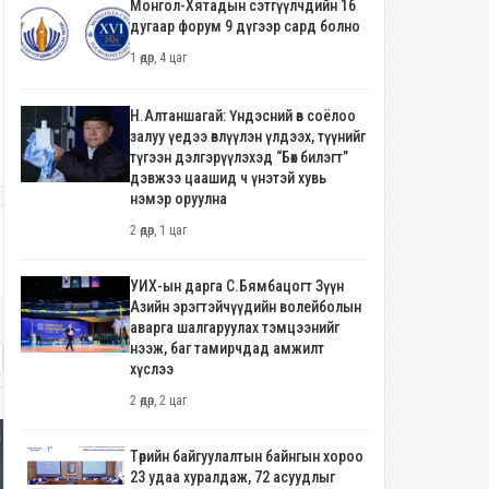
Монгол-Хятадын сэтгүүлчдийн 16
дугаар форум 9 дүгээр сард болно
1 өдөр, 4 цаг
Н.Алтаншагай: Үндэсний өв соёлоо
залуу үедээ өвлүүлэн үлдээх, түүнийг
түгээн дэлгэрүүлэхэд “Бөх билэгт”
дэвжээ цаашид ч үнэтэй хувь
нэмэр оруулна
2 өдөр, 1 цаг
УИХ-ын дарга С.Бямбацогт Зүүн
Азийн эрэгтэйчүүдийн волейболын
аварга шалгаруулах тэмцээнийг
нээж, баг тамирчдад амжилт
хүслээ
2 өдөр, 2 цаг
Төрийн байгуулалтын байнгын хороо
23 удаа хуралдаж, 72 асуудлыг