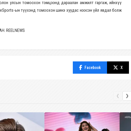
 олон улсын томоохон тэмцээнд дараалан амжилт гаргаж, ийнхүү
 eSports-ын түүхэнд томоохон шинэ хуудас нээсэн үйл явдал болж
АН. REELNEWS
Facebook
X
❮
❯