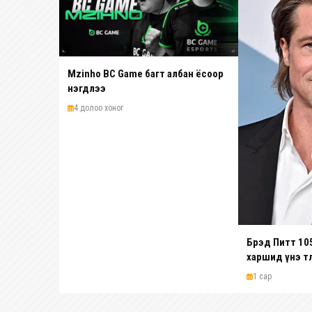
Mzinho BC Game багт албан ёсоор
нэгдлээ
4 долоо хоног
Брэд Питт 105 н
харшид үнэ тө
байжээ
1 сар