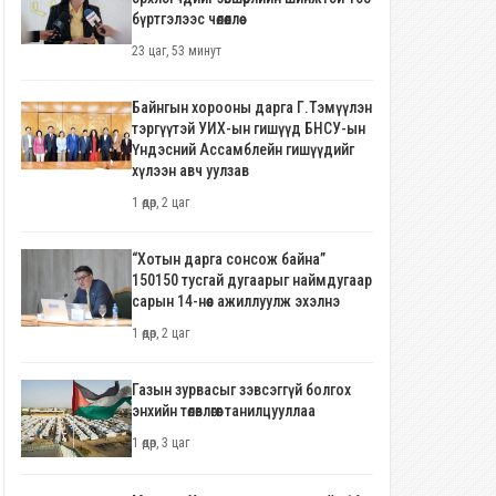
бүртгэлээс чөлөөллөө
23 цаг, 53 минут
Байнгын хорооны дарга Г.Тэмүүлэн
тэргүүтэй УИХ-ын гишүүд БНСУ-ын
Үндэсний Ассамблейн гишүүдийг
хүлээн авч уулзав
1 өдөр, 2 цаг
“Хотын дарга сонсож байна”
150150 тусгай дугаарыг наймдугаар
сарын 14-нөөс ажиллуулж эхэлнэ
1 өдөр, 2 цаг
Газын зурвасыг зэвсэггүй болгох
энхийн төлөвлөгөөг танилцууллаа
1 өдөр, 3 цаг