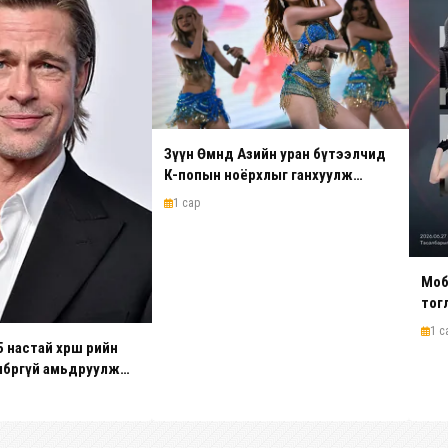
Зүүн Өмнөд Азийн уран бүтээлчид
К-попын ноёрхлыг ганхуулж
эхэллээ
1 сар
Моб
тог
1 с
астай хөршөө өөрийн
лбөргүй амьдруулж