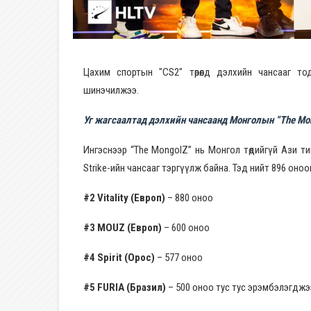
Цахим спортын "CS2" төрөлд дэлхийн чансааг тод
шинэчилжээ.
Уг жагсаалтад дэлхийн чансаанд Монголын “The Mo
Ингэснээр “The MongolZ” нь Монгол төдийгүй Ази т
Strike-ийн чансааг тэргүүлж байна. Тэд нийт 896 оно
#2 Vitality (Европ)
– 880 оноо
#3 MOUZ (Европ)
– 600 оноо
#4 Spirit (Орос)
– 577 оноо
#5 FURIA (Бразил)
– 500 оноо тус тус эрэмбэлэгджэ