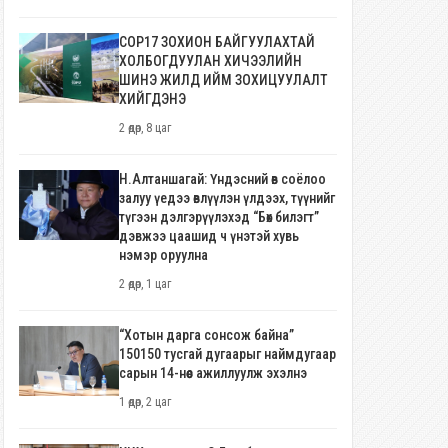
COP17 ЗОХИОН БАЙГУУЛАХТАЙ
ХОЛБОГДУУЛАН ХИЧЭЭЛИЙН
ШИНЭ ЖИЛД ИЙМ ЗОХИЦУУЛАЛТ
ХИЙГДЭНЭ
2 өдөр, 8 цаг
Н.Алтаншагай: Үндэсний өв соёлоо
залуу үедээ өвлүүлэн үлдээх, түүнийг
түгээн дэлгэрүүлэхэд “Бөх билэгт”
дэвжээ цаашид ч үнэтэй хувь
нэмэр оруулна
2 өдөр, 1 цаг
“Хотын дарга сонсож байна”
150150 тусгай дугаарыг наймдугаар
сарын 14-нөөс ажиллуулж эхэлнэ
1 өдөр, 2 цаг