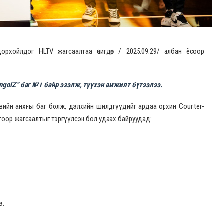
орхойлдог HLTV жагсаалтаа өчигдөр / 2025.09.29/ албан ёсоор
ngolZ” баг №1 байр эзэлж, түүхэн амжилт бүтээлээ.
ивийн анхны баг болж, дэлхийн шилдгүүдийг ардаа орхин Counter-
огоор жагсаалтыг тэргүүлсэн бол удаах байруудад:
э.