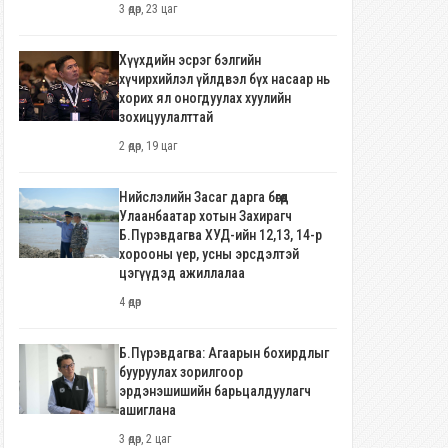
3 өдөр, 23 цаг
Хүүхдийн эсрэг бэлгийн
хүчирхийлэл үйлдвэл бүх насаар нь
хорих ял оногдуулах хуулийн
зохицуулалттай
2 өдөр, 19 цаг
Нийслэлийн Засаг дарга бөгөөд
Улаанбаатар хотын Захирагч
Б.Пүрэвдагва ХУД-ийн 12,13, 14-р
хорооны үер, усны эрсдэлтэй
цэгүүдэд ажиллалаа
4 өдөр
Б.Пүрэвдагва: Агаарын бохирдлыг
бууруулах зорилгоор
эрдэнэшишийн барьцалдуулагч
ашиглана
3 өдөр, 2 цаг