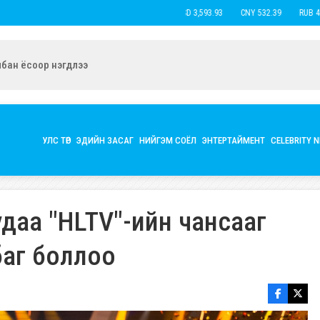
USD 3,593.93
CNY 532.39
RUB 44.15
ын экс нөхөр Б.Наранцацралт найзтай нь ханилан, бүл нэмжээ
УЛС ТӨР
ЭДИЙН ЗАСАГ
НИЙГЭМ СОЁЛ
ЭНТЕРТАЙМЕНТ
CELEBRITY 
удаа "HLTV"-ийн чансааг
баг боллоо