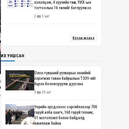
хэлэлцэж, 4 хуулийн төсөл, УИХ-ын
тогтоолын 16 төслийг батлуулжээ
2 өдөр, 5 цаг
Бусад мэдээ
ИХ УНШСАН
Олон түвшний уулварын эхнийий
хэрэгжих таван байршлын ТЭЗҮ-ийг
иком группийн "RED SHOW"
бүрэн боловсруулж дууслаа
лолт үзэх 7 шалтгаан
3 өдөр, 23 цаг
ар, 2 долоо хоног
Улсын арслан Б.Орхонбаяр
ээлжит удаагаа түрүүллээ
Үерийн эрсдэлээс сэргийлэхээр 700
гаруй алба хаагч, 160 гаруй техник,
2 сар
51 мотопомп бэлэн байдалд
ажиллаж байна