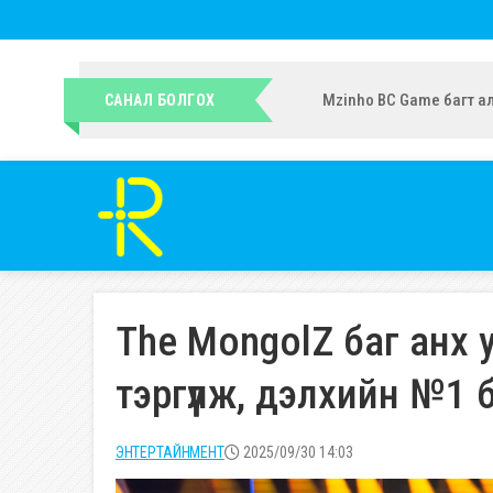
УИХ-ын гишүүн Ч.Ундрам
САНАЛ БОЛГОХ
The MongolZ баг анх 
тэргүүлж, дэлхийн №1 
ЭНТЕРТАЙНМЕНТ
2025/09/30 14:03