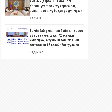
УИХ-ын дарга С.Бямбацогт:
Хэлэлцүүлгээс илүү хэрэгжилт,
амлалтаас илүү бодит үр дүн чухал
3 өдөр, 3 цаг
Төрийн байгуулалтын байнгын хороо
23 удаа хуралдаж, 72 асуудлыг
хэлэлцэж, 4 хуулийн төсөл, УИХ-ын
тогтоолын 16 төслийг батлуулжээ
2 өдөр, 5 цаг