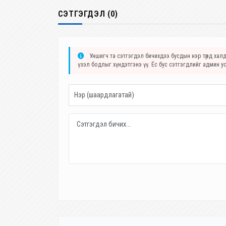
СЭТГЭГДЭЛ (0)
Уншигч та сэтгэгдэл бичихдээ бусдын нэр төрд халда
үзэл бодлыг хүндэтгэнэ үү. Ёс бус сэтгэгдлийг админ у