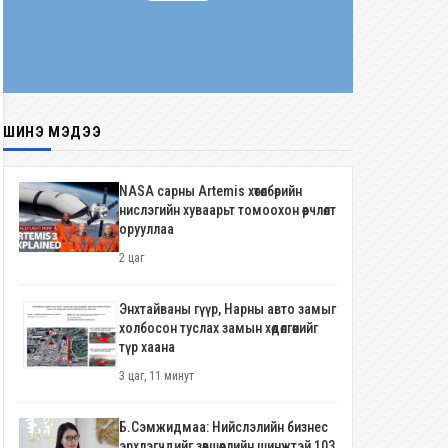
ШИНЭ МЭДЭЭ
NASA сарны Artemis хөтөлбөрийн
нислэгийн хуваарьт томоохон өөрчлөлт
орууллаа
2 цаг
Энхтайваны гүүр, Нарны авто замыг
холбосон туслах замын хөдөлгөөнийг
түр хаана
3 цаг, 11 минут
Б.Сэмжидмаа: Нийслэлийн бизнес
эрхлэгчдийг зөвшөөрлийн шинжтэй 103