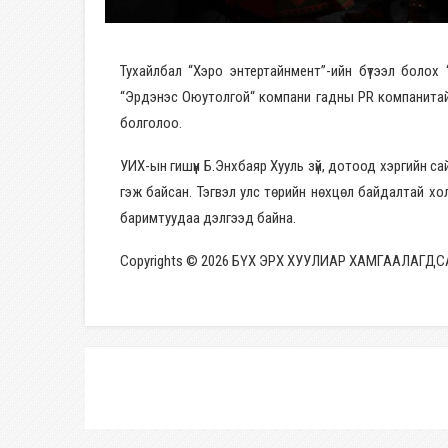
Тухайлбал “Хэро энтертайнмент”-ийн бүтээл болох 
“Эрдэнэс Оюутолгой“ компани гадны PR компанитай 
болголоо.
УИХ-ын гишүүн Б.Энхбаяр Хууль зүй, дотоод хэргийн 
гэж байсан. Тэгвэл улс төрийн нөхцөл байдалтай х
баримтуудаа дэлгээд байна.
Copyrights © 2026 БҮХ ЭРХ ХУУЛИАР ХАМГААЛАГДС