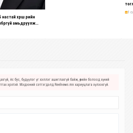
тог
1 с
астай хөршөө өөрийн
лбөргүй амьдруулж
хгүй, ёс бус, бүдүүлэг үг хэллэг ашиглахгүй байж, өөрийн болоод хүний
стгах эрхтэй. Мэдээний сэтгэгдэлд Reelnews.mn хариуцлага хүлээхгүй.