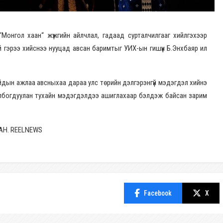
“Монгол хаан“ жүжгийн айлчлал, гадаад сурталчилгааг хийлгэхээр
гэрээ хийснээ нууцад авсан баримтыг УИХ-ын гишүүн Б.Энхбаяр ил
сайдын ажлаа авсныхаа дараа улс төрийн дэлгэрэнгүй мэдэгдэл хийнэ
олбогдуулан тухайн мэдэгдэлдээ ашиглахаар бэлдэж байсан зарим
АН. REELNEWS
Facebook
X