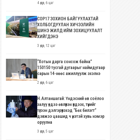
4 өдөр, 6 цаг
COP17 ЗОХИОН БАЙГУУЛАХТАЙ
ХОЛБОГДУУЛАН ХИЧЭЭЛИЙН
ШИНЭ ЖИЛД ИЙМ ЗОХИЦУУЛАЛТ
ХИЙГДЭНЭ
3 өдөр, 12 цаг
“Хотын дарга сонсож байна”
150150 тусгай дугаарыг наймдугаар
сарын 14-нөөс ажиллуулж эхэлнэ
2 өдөр, 6 цаг
Н.Алтаншагай: Үндэсний өв соёлоо
залуу үедээ өвлүүлэн үлдээх, түүнийг
түгээн дэлгэрүүлэхэд “Бөх билэгт”
дэвжээ цаашид ч үнэтэй хувь нэмэр
оруулна
3 өдөр, 5 цаг