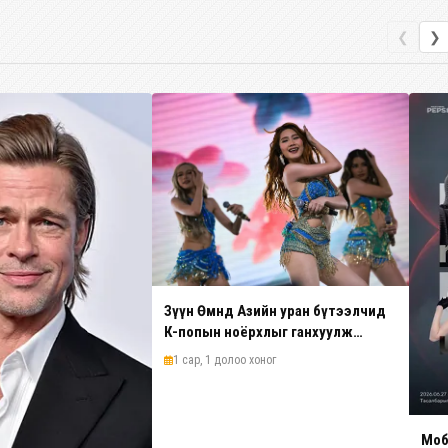
❮
❯
Зүүн Өмнөд Азийн уран бүтээлчид
К-попын ноёрхлыг ганхуулж
эхэллээ
1 сар, 1 долоо хоног
Моб