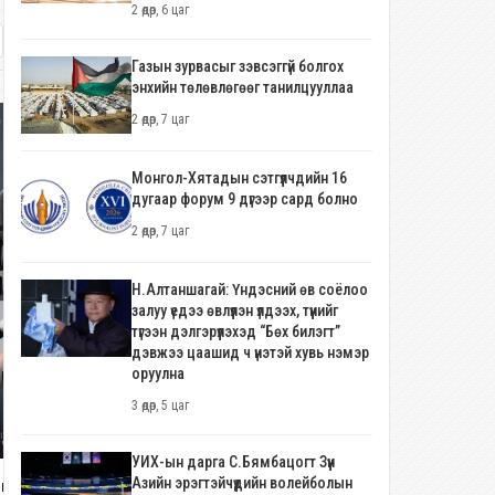
2 өдөр, 6 цаг
Газын зурвасыг зэвсэггүй болгох
энхийн төлөвлөгөөг танилцууллаа
2 өдөр, 7 цаг
Монгол-Хятадын сэтгүүлчдийн 16
дугаар форум 9 дүгээр сард болно
2 өдөр, 7 цаг
Н.Алтаншагай: Үндэсний өв соёлоо
залуу үедээ өвлүүлэн үлдээх, түүнийг
түгээн дэлгэрүүлэхэд “Бөх билэгт”
дэвжээ цаашид ч үнэтэй хувь нэмэр
оруулна
3 өдөр, 5 цаг
УИХ-ын дарга С.Бямбацогт Зүүн
Азийн эрэгтэйчүүдийн волейболын
иком группийн "RED SHOW"