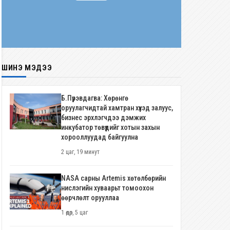
ШИНЭ МЭДЭЭ
Б.Пүрэвдагва: Хөрөнгө
оруулагчидтай хамтран хүүхэд залуус,
бизнес эрхлэгчдээ дэмжих
инкубатор төвүүдийг хотын захын
хорооллуудад байгуулна
2 цаг, 19 минут
NASA сарны Artemis хөтөлбөрийн
нислэгийн хуваарьт томоохон
өөрчлөлт орууллаа
1 өдөр, 5 цаг