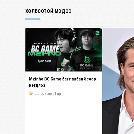
ХОЛБООТОЙ МЭДЭЭ
Mzinho BC Game багт албан ёсоор
нэгдлээ
4 долоо хоног, 1 өдөр