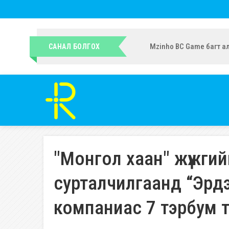
УИХ-ын гишүүн Ч.Ундрам
САНАЛ БОЛГОХ
"Монгол хаан" жүжгий
сурталчилгаанд “Эрд
компаниас 7 тэрбум т