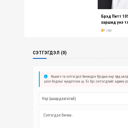
Брэд Питт 105 н
харшид үнэ тө
байжээ
1 сар
СЭТГЭГДЭЛ (0)
Уншигч та сэтгэгдэл бичихдээ бусдын нэр төрд халда
үзэл бодлыг хүндэтгэнэ үү. Ёс бус сэтгэгдлийг админ у