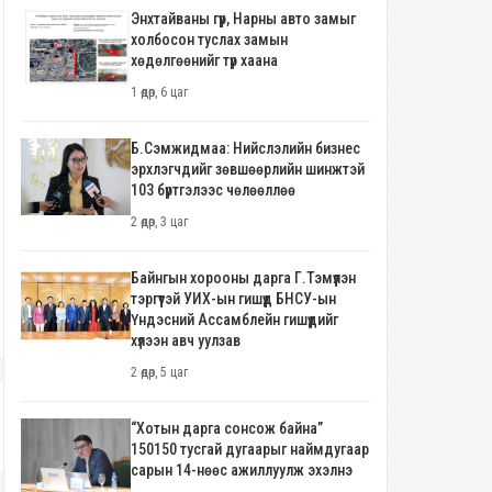
Энхтайваны гүүр, Нарны авто замыг
холбосон туслах замын
хөдөлгөөнийг түр хаана
1 өдөр, 6 цаг
Б.Сэмжидмаа: Нийслэлийн бизнес
эрхлэгчдийг зөвшөөрлийн шинжтэй
103 бүртгэлээс чөлөөллөө
2 өдөр, 3 цаг
Байнгын хорооны дарга Г.Тэмүүлэн
тэргүүтэй УИХ-ын гишүүд БНСУ-ын
Үндэсний Ассамблейн гишүүдийг
хүлээн авч уулзав
2 өдөр, 5 цаг
“Хотын дарга сонсож байна”
150150 тусгай дугаарыг наймдугаар
сарын 14-нөөс ажиллуулж эхэлнэ