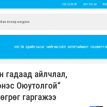
USD 3,593.87
CNY 532.66
RUB 43
ын экс нөхөр Б.Наранцацралт найзтай нь ханилан, бүл нэмжээ
УЛС ТӨР
ЭДИЙН ЗАСАГ
НИЙГЭМ СОЁЛ
ЭНТЕРТАЙМЕНТ
CELEBRITY 
н гадаад айлчлал,
энэс Оюутолгой“
өгрөг гаргажээ