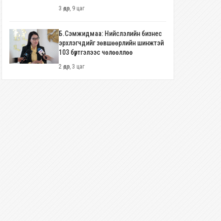
3 өдөр, 9 цаг
Б.Сэмжидмаа: Нийслэлийн бизнес
эрхлэгчдийг зөвшөөрлийн шинжтэй
103 бүртгэлээс чөлөөллөө
2 өдөр, 3 цаг