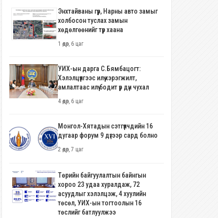
Энхтайваны гүүр, Нарны авто замыг
холбосон туслах замын
хөдөлгөөнийг түр хаана
1 өдөр, 6 цаг
УИХ-ын дарга С.Бямбацогт:
Хэлэлцүүлгээс илүү хэрэгжилт,
амлалтаас илүү бодит үр дүн чухал
4 өдөр, 6 цаг
Монгол-Хятадын сэтгүүлчдийн 16
дугаар форум 9 дүгээр сард болно
2 өдөр, 7 цаг
Төрийн байгуулалтын байнгын
хороо 23 удаа хуралдаж, 72
асуудлыг хэлэлцэж, 4 хуулийн
төсөл, УИХ-ын тогтоолын 16
төслийг батлуулжээ