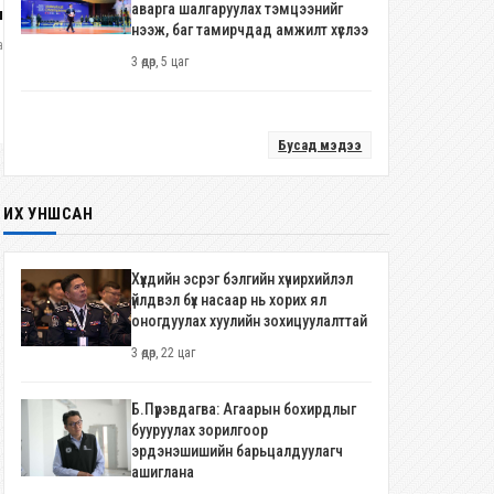
аварга шалгаруулах тэмцээнийг
лолт үзэх 7 шалтгаан
нээж, баг тамирчдад амжилт хүслээ
ар, 2 долоо хоног
Улсын арслан Б.Орхонбаяр
3 өдөр, 5 цаг
ээлжит удаагаа түрүүллээ
2 сар, 1 долоо хоног
Бусад мэдээ
ИХ УНШСАН
Хүүхдийн эсрэг бэлгийн хүчирхийлэл
үйлдвэл бүх насаар нь хорих ял
оногдуулах хуулийн зохицуулалттай
3 өдөр, 22 цаг
Б.Пүрэвдагва: Агаарын бохирдлыг
бууруулах зорилгоор
эрдэнэшишийн барьцалдуулагч
ашиглана