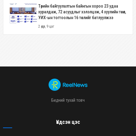
Төрийн байгуулалтын байнгын хороо 23 удаа
хуралдаж, 72 асуудлыг хэлэлцэж, 4 хуулийн төсөл,
УИХ-ын тогтоолын 16 төслийг батлуулжээ
2 өдөр, 9 цаг
Бидний тухай товч
Үндсэн цэс