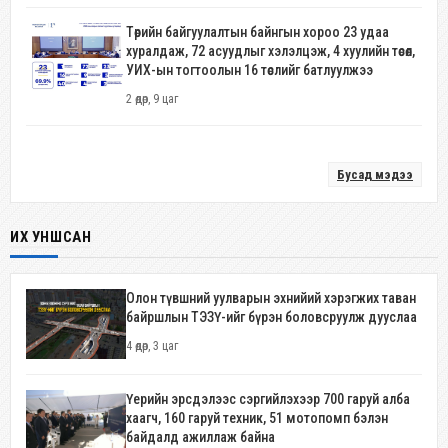
Төрийн байгуулалтын байнгын хороо 23 удаа
хуралдаж, 72 асуудлыг хэлэлцэж, 4 хуулийн төсөл,
УИХ-ын тогтоолын 16 төслийг батлуулжээ
2 өдөр, 9 цаг
Бусад мэдээ
ИХ УНШСАН
Олон түвшний уулварын эхнийий хэрэгжих таван
байршлын ТЭЗҮ-ийг бүрэн боловсруулж дууслаа
4 өдөр, 3 цаг
Үерийн эрсдэлээс сэргийлэхээр 700 гаруй алба
хаагч, 160 гаруй техник, 51 мотопомп бэлэн
байдалд ажиллаж байна