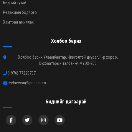
Бидний тухай
Редакцын бодлого
Хамтран ажиллах
Холбоо барих
Холбоо барих Улаанбаатар, Чингэлтэй дүүрэг, 1-р хороо,
Сүхбаатарын талбай-9, МҮЭХ-203
(+976) 77220707
reelnewsn@gmail.com
Биднийг дагаарай