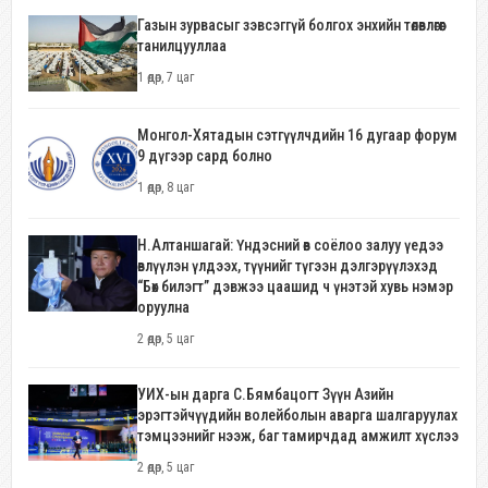
Газын зурвасыг зэвсэггүй болгох энхийн төлөвлөгөөг
танилцууллаа
1 өдөр, 7 цаг
Монгол-Хятадын сэтгүүлчдийн 16 дугаар форум
9 дүгээр сард болно
1 өдөр, 8 цаг
Н.Алтаншагай: Үндэсний өв соёлоо залуу үедээ
өвлүүлэн үлдээх, түүнийг түгээн дэлгэрүүлэхэд
“Бөх билэгт” дэвжээ цаашид ч үнэтэй хувь нэмэр
оруулна
2 өдөр, 5 цаг
УИХ-ын дарга С.Бямбацогт Зүүн Азийн
эрэгтэйчүүдийн волейболын аварга шалгаруулах
тэмцээнийг нээж, баг тамирчдад амжилт хүслээ
2 өдөр, 5 цаг