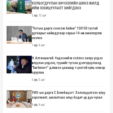
ХОЛБОГДУУЛАН ХИЧЭЭЛИЙН ШИНЭ ЖИЛД
ИЙМ ЗОХИЦУУЛАЛТ ХИЙГДЭНЭ
2 өдөр, 12 цаг
“Хотын дарга сонсож байна” 150150 тусгай
дугаарыг наймдугаар сарын 14-нөөс ажиллуулж
эхэлнэ
1 өдөр, 6 цаг
Н.Алтаншагай: Үндэсний өв соёлоо залуу үедээ
өвлүүлэн үлдээх, түүнийг түгээн дэлгэрүүлэхэд
“Бөх билэгт” дэвжээ цаашид ч үнэтэй хувь нэмэр
оруулна
2 өдөр, 5 цаг
УИХ-ын дарга С.Бямбацогт: Хэлэлцүүлгээс илүү
хэрэгжилт, амлалтаас илүү бодит үр дүн чухал
3 өдөр, 6 цаг