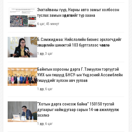
Энхтайваны гүүр, Нарны авто замыг холбосон
туслах замын хөдөлгөөнийг түр хаана
6 цаг, 45 минут
Б.Сэмжидмаа: Нийслэлийн бизнес эрхлэгчдийг
зөвшөөрлийн шинжтэй 103 бүртгэлээс чөлөөллөө
1 өдөр, 3 цаг
Байнгын хорооны дарга Г.Тэмүүлэн тэргүүтэй
УИХ-ын гишүүд БНСУ-ын Үндэсний Ассамблейн
гишүүдийг хүлээн авч уулзав
1 өдөр, 6 цаг
“Хотын дарга сонсож байна” 150150 тусгай
дугаарыг наймдугаар сарын 14-нөөс ажиллуулж
эхэлнэ
1 өдөр, 6 цаг