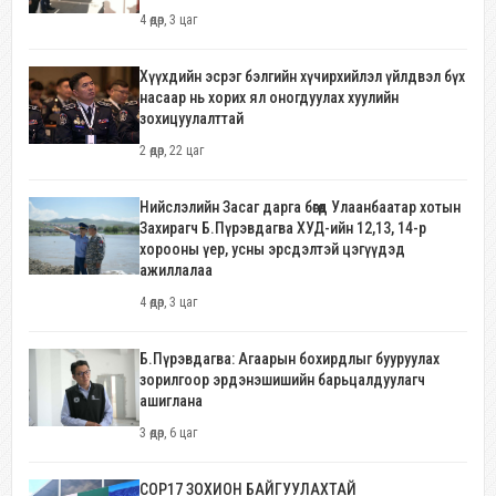
4 өдөр, 3 цаг
Хүүхдийн эсрэг бэлгийн хүчирхийлэл үйлдвэл бүх
насаар нь хорих ял оногдуулах хуулийн
зохицуулалттай
2 өдөр, 22 цаг
Нийслэлийн Засаг дарга бөгөөд Улаанбаатар хотын
Захирагч Б.Пүрэвдагва ХУД-ийн 12,13, 14-р
хорооны үер, усны эрсдэлтэй цэгүүдэд
ажиллалаа
4 өдөр, 3 цаг
Б.Пүрэвдагва: Агаарын бохирдлыг бууруулах
зорилгоор эрдэнэшишийн барьцалдуулагч
ашиглана
3 өдөр, 6 цаг
COP17 ЗОХИОН БАЙГУУЛАХТАЙ