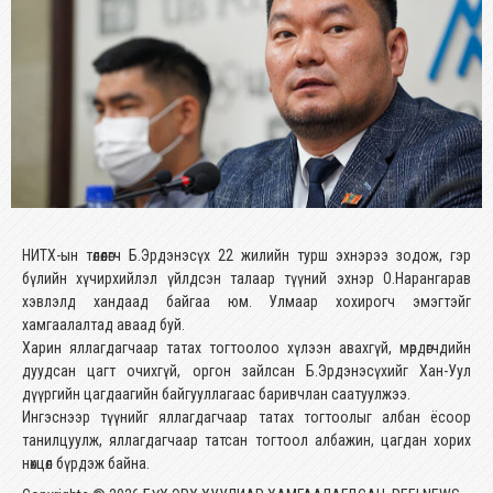
НИТХ-ын төлөөлөгч Б.Эрдэнэсүх 22 жилийн турш эхнэрээ зодож, гэр
бүлийн хүчирхийлэл үйлдсэн талаар түүний эхнэр О.Нарангарав
хэвлэлд хандаад байгаа юм. Улмаар хохирогч эмэгтэйг
хамгаалалтад аваад буй.
Харин яллагдагчаар татах тогтоолоо хүлээн авахгүй, мөрдөгчдийн
дуудсан цагт очихгүй, оргон зайлсан Б.Эрдэнэсүхийг Хан-Уул
дүүргийн цагдаагийн байгууллагаас баривчлан саатуулжээ.
Ингэснээр түүнийг яллагдагчаар татах тогтоолыг албан ёсоор
танилцуулж, яллагдагчаар татсан тогтоол албажин, цагдан хорих
нөхцөл бүрдэж байна.