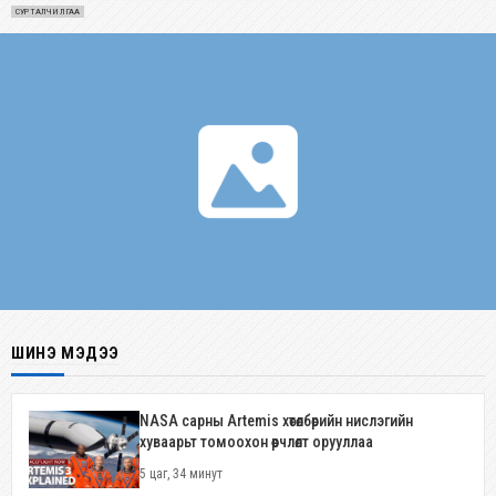
СУРТАЛЧИЛГАА
ШИНЭ МЭДЭЭ
NASA сарны Artemis хөтөлбөрийн нислэгийн
хуваарьт томоохон өөрчлөлт орууллаа
5 цаг, 34 минут