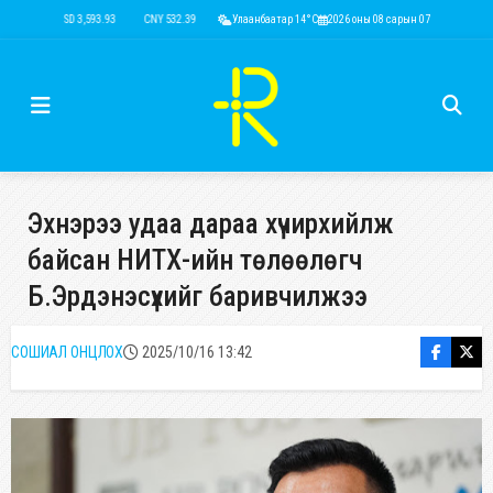
USD 3,593.93
CNY 532.39
RUB 44.15
Улаанбаатар 14°C
EUR 4,149.01
2026 оны 08 сарын 07
KRW 2.52
USD 3,593
Эхнэрээ удаа дараа хүчирхийлж
байсан НИТХ-ийн төлөөлөгч
Б.Эрдэнэсүхийг баривчилжээ
СОШИАЛ ОНЦЛОХ
2025/10/16 13:42