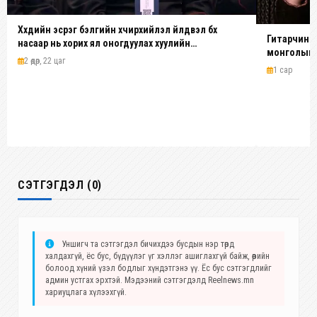
Хүүхдийн эсрэг бэлгийн хүчирхийлэл үйлдвэл бүх
Гитарчин Д
насаар нь хорих ял оногдуулах хуулийн
монголын у
зохицуулалттай
2 өдөр, 22 цаг
1 сар
СЭТГЭГДЭЛ (0)
Уншигч та сэтгэгдэл бичихдээ бусдын нэр төрд
халдахгүй, ёс бус, бүдүүлэг үг хэллэг ашиглахгүй байж, өөрийн
болоод хүний үзэл бодлыг хүндэтгэнэ үү. Ёс бус сэтгэгдлийг
админ устгах эрхтэй. Мэдээний сэтгэгдэлд Reelnews.mn
хариуцлага хүлээхгүй.