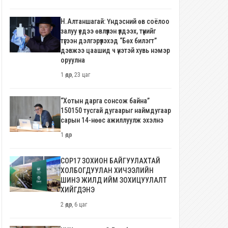
Н.Алтаншагай: Үндэсний өв соёлоо
залуу үедээ өвлүүлэн үлдээх, түүнийг
түгээн дэлгэрүүлэхэд “Бөх билэгт”
дэвжээ цаашид ч үнэтэй хувь нэмэр
оруулна
1 өдөр, 23 цаг
“Хотын дарга сонсож байна”
150150 тусгай дугаарыг наймдугаар
сарын 14-нөөс ажиллуулж эхэлнэ
1 өдөр
COP17 ЗОХИОН БАЙГУУЛАХТАЙ
ХОЛБОГДУУЛАН ХИЧЭЭЛИЙН
ШИНЭ ЖИЛД ИЙМ ЗОХИЦУУЛАЛТ
ХИЙГДЭНЭ
2 өдөр, 6 цаг