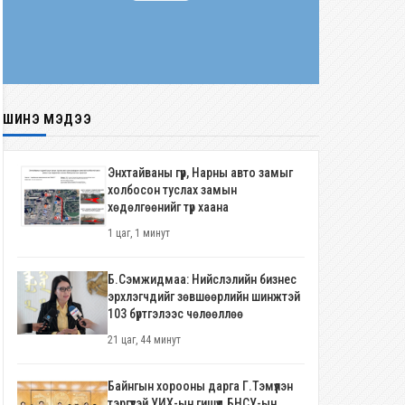
ШИНЭ МЭДЭЭ
Энхтайваны гүүр, Нарны авто замыг
холбосон туслах замын
хөдөлгөөнийг түр хаана
1 цаг, 1 минут
Б.Сэмжидмаа: Нийслэлийн бизнес
эрхлэгчдийг зөвшөөрлийн шинжтэй
103 бүртгэлээс чөлөөллөө
21 цаг, 44 минут
Байнгын хорооны дарга Г.Тэмүүлэн
тэргүүтэй УИХ-ын гишүүд БНСУ-ын