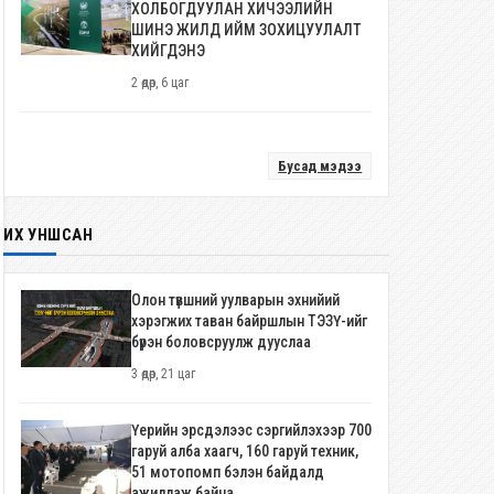
ХОЛБОГДУУЛАН ХИЧЭЭЛИЙН
ШИНЭ ЖИЛД ИЙМ ЗОХИЦУУЛАЛТ
ХИЙГДЭНЭ
2 өдөр, 6 цаг
Бусад мэдээ
ИХ УНШСАН
Олон түвшний уулварын эхнийий
хэрэгжих таван байршлын ТЭЗҮ-ийг
бүрэн боловсруулж дууслаа
3 өдөр, 21 цаг
Үерийн эрсдэлээс сэргийлэхээр 700
гаруй алба хаагч, 160 гаруй техник,
51 мотопомп бэлэн байдалд
ажиллаж байна