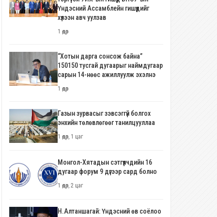
Үндэсний Ассамблейн гишүүдийг
хүлээн авч уулзав
1 өдөр
“Хотын дарга сонсож байна”
150150 тусгай дугаарыг наймдугаар
сарын 14-нөөс ажиллуулж эхэлнэ
1 өдөр
Газын зурвасыг зэвсэггүй болгох
энхийн төлөвлөгөөг танилцууллаа
1 өдөр, 1 цаг
Монгол-Хятадын сэтгүүлчдийн 16
дугаар форум 9 дүгээр сард болно
1 өдөр, 2 цаг
Н.Алтаншагай: Үндэсний өв соёлоо