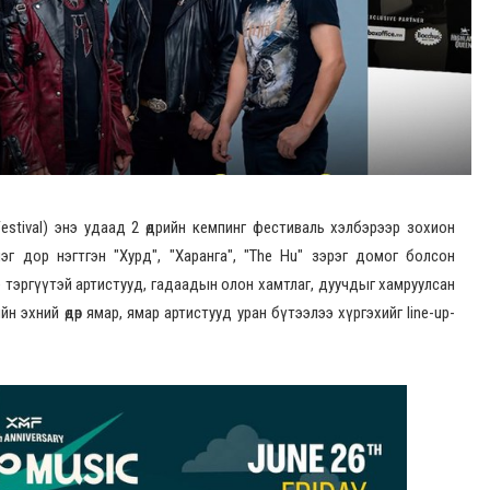
stival) энэ удаад 2 өдрийн кемпинг фестиваль хэлбэрээр зохион
эг дор нэгтгэн "Хурд", "Харанга", "The Hu" зэрэг домог болсон
e тэргүүтэй артистууд, гадаадын олон хамтлаг, дуучдыг хамруулсан
 эхний өдөр ямар, ямар артистууд уран бүтээлээ хүргэхийг line-up-