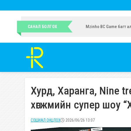
УИХ-ын гишүүн Ч.Ундрам
САНАЛ БОЛГОХ
Хурд, Харанга, Nine t
хөгжмийн супер шоу “Х
СОШИАЛ ОНЦЛОХ
2026/06/26 13:07