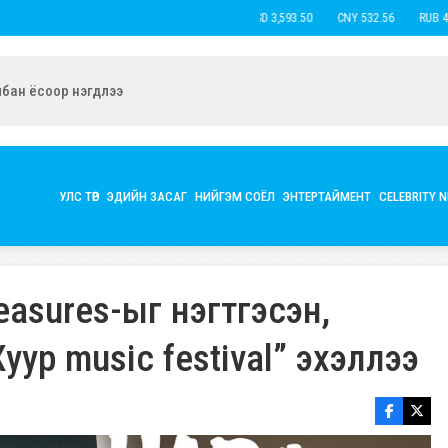
USD 3,593.50
CNY 532.56
RUB 44.52
ын экс нөхөр Б.Наранцацралт найзтай нь ханилан, бүл нэмжээ
УЛС ТӨР
ЭДИЙН ЗАСАГ
НИЙГЭМ СОЁЛ
ЭНТЕРТАЙМЕНТ
CELEBRITY 
reasures-ыг нэгтгэсэн,
уур music festival” эхэллээ