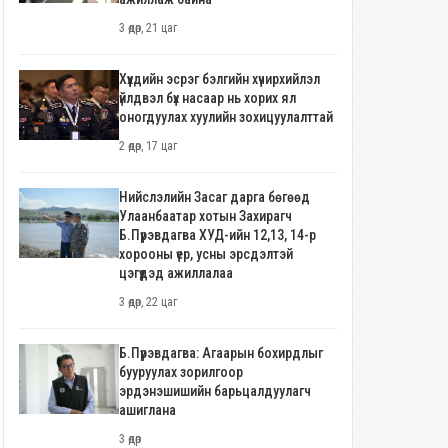
3 өдөр, 21 цаг
Хүүхдийн эсрэг бэлгийн хүчирхийлэл
үйлдвэл бүх насаар нь хорих ял
оногдуулах хуулийн зохицуулалттай
2 өдөр, 17 цаг
Нийслэлийн Засаг дарга бөгөөд
Улаанбаатар хотын Захирагч
Б.Пүрэвдагва ХУД-ийн 12,13, 14-р
хорооны үер, усны эрсдэлтэй
цэгүүдэд ажиллалаа
3 өдөр, 22 цаг
Б.Пүрэвдагва: Агаарын бохирдлыг
бууруулах зорилгоор
эрдэнэшишийн барьцалдуулагч
ашиглана
3 өдөр