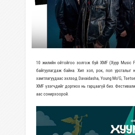
10 жилийн ойтойгоо золгож буй XMF (Xyyp Music Fe
байгуулагдаж байна. Хип хоп, рок, поп урсгалыг н
хамтлагуудаас эхлээд Davaidasha, Young Mo'G, Tsets
XMF үзэгчдийг доргиох нь гарцаагүй биз. Фестивалийн
аас сонирхоорой.