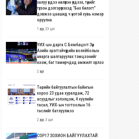
залуу үедээ өвлүүлэн үлдээх, түүнийг
түгээн дэлгэрүүлэхэд “Бөх билэгт”
дэвжээ цаашид ч үнэтэй хувь нэмэр
оруулна
1 өдөр, 23 цаг
УИХ-ын дарга С.Бямбацогт Зүүн
Азийн эрэгтэйчүүдийн волейболын
аварга шалгаруулах тэмцээнийг
нээж, баг тамирчдад амжилт хүслээ
2 өдөр
Төрийн байгуулалтын байнгын
хороо 23 удаа хуралдаж, 72
асуудлыг хэлэлцэж, 4 хуулийн
төсөл, УИХ-ын тогтоолын 16
төслийг батлуулжээ
2 өдөр, 3 цаг
COP17 ЗОХИОН БАЙГУУЛАХТАЙ