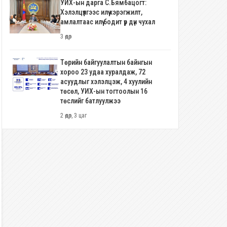
УИХ-ын дарга С.Бямбацогт:
Хэлэлцүүлгээс илүү хэрэгжилт,
амлалтаас илүү бодит үр дүн чухал
3 өдөр
Төрийн байгуулалтын байнгын
хороо 23 удаа хуралдаж, 72
асуудлыг хэлэлцэж, 4 хуулийн
төсөл, УИХ-ын тогтоолын 16
төслийг батлуулжээ
2 өдөр, 3 цаг