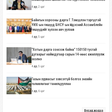
4 өдөр, 2 цаг
Байнгын хорооны дарга Г.Тэмүүлэн тэргүүтэй
УИХ-ын гишүүд БНСУ-ын Үндэсний Ассамблейн
гишүүдийг хүлээн авч уулзав
4 өдөр, 5 цаг
“Хотын дарга сонсож байна” 150150 тусгай
дугаарыг наймдугаар сарын 14-нөөс ажиллуулж
эхэлнэ
4 өдөр, 5 цаг
Газын зурвасыг зэвсэггүй болгох энхийн
төлөвлөгөөг танилцууллаа
4 өдөр, 6 цаг
Бусад мэдээ