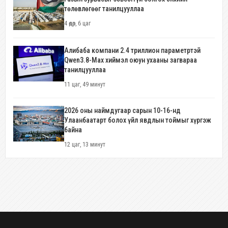
төлөвлөгөөг танилцууллаа
4 өдөр, 6 цаг
Алибаба компани 2.4 триллион параметртэй
Qwen3.8-Max хиймэл оюун ухааны загвараа
танилцууллаа
11 цаг, 49 минут
2026 оны наймдугаар сарын 10-16-нд
Улаанбаатарт болох үйл явдлын тоймыг хүргэж
байна
12 цаг, 13 минут