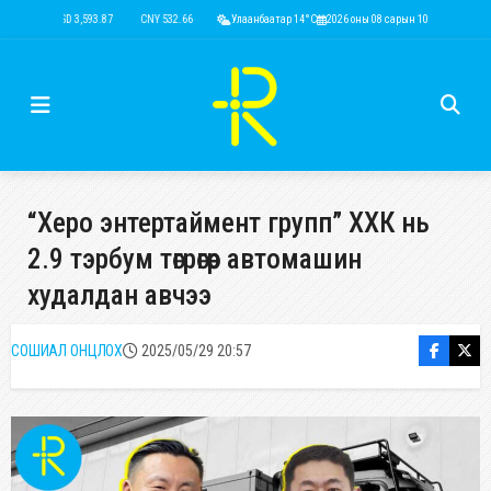
USD 3,593.87
CNY 532.66
RUB 43.77
Улаанбаатар 14°C
EUR 4,141.04
2026 оны 08 сарын 10
KRW 2.53
USD 3,593
“Херо энтертаймент групп” ХХК нь
2.9 тэрбум төгрөгөөр автомашин
худалдан авчээ
СОШИАЛ ОНЦЛОХ
2025/05/29 20:57