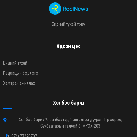
Бидний тухай товч
Үндсэн цэс
Бидний тухай
Редакцын бодлого
Хамтран ажиллах
Холбоо барих
Холбоо барих Улаанбаатар, Чингэлтэй дүүрэг, 1-р хороо,
Сүхбаатарын талбай-9, МҮЭХ-203
(+976) 77220707