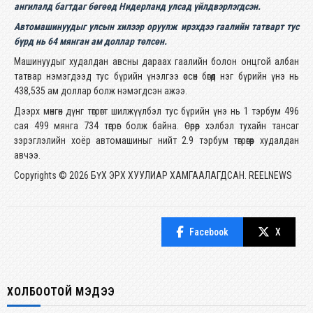
ангилалд багтдаг бөгөөд Нидерланд улсад үйлдвэрлэгдсэн.
Автомашинуудыг улсын хилээр оруулж ирэхдээ гаалийн татварт тус
бүрд нь 64 мянган ам доллар төлсөн.
Машинуудыг худалдан авсны дараах гаалийн болон онцгой албан
татвар нэмэгдээд тус бүрийн үнэлгээ өссөн бөгөөд нэг бүрийн үнэ нь
438,535 ам доллар болж нэмэгдсэн ажээ.
Дээрх мөнгөн дүнг төгрөгт шилжүүлбэл тус бүрийн үнэ нь 1 тэрбум 496
сая 499 мянга 734 төгрөг болж байна. Өөрөөр хэлбэл тухайн тансаг
зэрэглэлийн хоёр автомашиныг нийт 2.9 тэрбум төгрөгөөр худалдан
авчээ.
Copyrights © 2026 БҮХ ЭРХ ХУУЛИАР ХАМГААЛАГДСАН. REELNEWS
Facebook
X
ХОЛБООТОЙ МЭДЭЭ