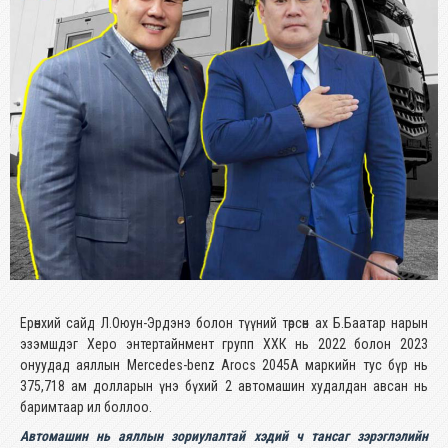
Ерөнхий сайд Л.Оюун-Эрдэнэ болон түүний төрсөн ах Б.Баатар нарын
эзэмшдэг Херо энтертайнмент групп ХХК нь 2022 болон 2023
онуудад аяллын Mercedes-benz Arocs 2045A маркийн тус бүр нь
375,718 ам долларын үнэ бүхий 2 автомашин худалдан авсан нь
баримтаар ил боллоо.
Автомашин нь аяллын зориулалтай хэдий ч тансаг зэрэглэлийн