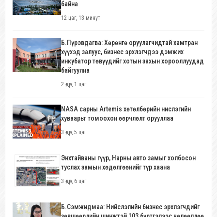
байна
12 цаг, 13 минут
Б.Пүрэвдагва: Хөрөнгө оруулагчидтай хамтран
хүүхэд залуус, бизнес эрхлэгчдээ дэмжих
инкубатор төвүүдийг хотын захын хорооллуудад
байгуулна
2 өдөр, 1 цаг
NASA сарны Artemis хөтөлбөрийн нислэгийн
хуваарьт томоохон өөрчлөлт орууллаа
3 өдөр, 5 цаг
Энхтайваны гүүр, Нарны авто замыг холбосон
туслах замын хөдөлгөөнийг түр хаана
3 өдөр, 6 цаг
Б.Сэмжидмаа: Нийслэлийн бизнес эрхлэгчдийг
зөвшөөрлийн шинжтэй 103 бүртгэлээс чөлөөллөө