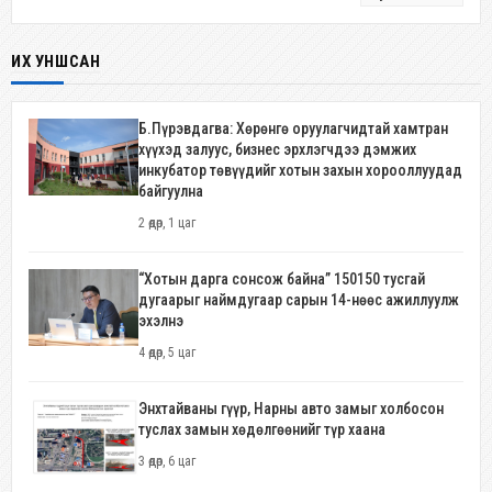
ИХ УНШСАН
Б.Пүрэвдагва: Хөрөнгө оруулагчидтай хамтран
хүүхэд залуус, бизнес эрхлэгчдээ дэмжих
инкубатор төвүүдийг хотын захын хорооллуудад
байгуулна
2 өдөр, 1 цаг
“Хотын дарга сонсож байна” 150150 тусгай
дугаарыг наймдугаар сарын 14-нөөс ажиллуулж
эхэлнэ
4 өдөр, 5 цаг
Энхтайваны гүүр, Нарны авто замыг холбосон
туслах замын хөдөлгөөнийг түр хаана
3 өдөр, 6 цаг