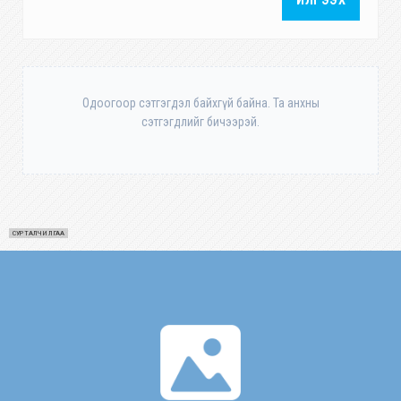
ИЛГЭЭХ
Одоогоор сэтгэгдэл байхгүй байна. Та анхны
сэтгэгдлийг бичээрэй.
СУРТАЛЧИЛГАА