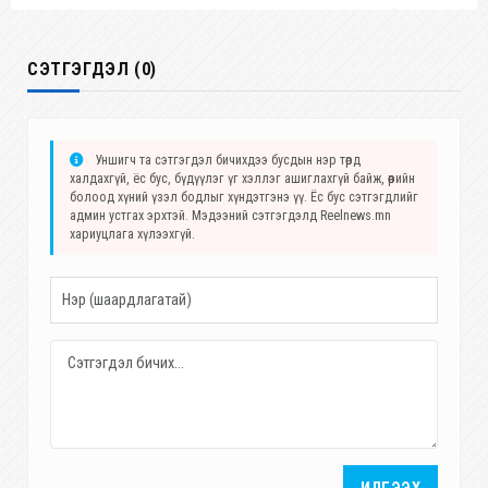
СЭТГЭГДЭЛ (0)
Уншигч та сэтгэгдэл бичихдээ бусдын нэр төрд
халдахгүй, ёс бус, бүдүүлэг үг хэллэг ашиглахгүй байж, өөрийн
болоод хүний үзэл бодлыг хүндэтгэнэ үү. Ёс бус сэтгэгдлийг
админ устгах эрхтэй. Мэдээний сэтгэгдэлд Reelnews.mn
хариуцлага хүлээхгүй.