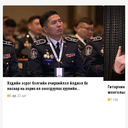
Хүүхдийн эсрэг бэлгийн хүчирхийлэл үйлдвэл бүх
Гитарчин Д
насаар нь хорих ял оногдуулах хуулийн
монголын у
зохицуулалттай
5 өдөр, 22 цаг
1 сар