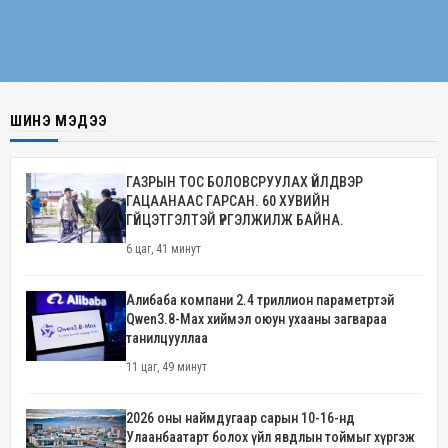
ШИНЭ МЭДЭЭ
ГАЗРЫН ТОС БОЛОВСРУУЛАХ ҮЙЛДВЭР
ГАЦААНААС ГАРСАН. 60 ХУВИЙН
ГҮЙЦЭТГЭЛТЭЙ ҮРГЭЛЖИЛЖ БАЙНА.
6 цаг, 41 минут
Алибаба компани 2.4 триллион параметртэй
Qwen3.8-Max хиймэл оюун ухааны загвараа
танилцууллаа
11 цаг, 49 минут
2026 оны наймдугаар сарын 10-16-нд
Улаанбаатарт болох үйл явдлын тоймыг хүргэж