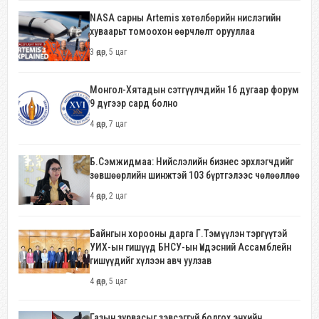
NASA сарны Artemis хөтөлбөрийн нислэгийн
хуваарьт томоохон өөрчлөлт орууллаа
3 өдөр, 5 цаг
Монгол-Хятадын сэтгүүлчдийн 16 дугаар форум
9 дүгээр сард болно
4 өдөр, 7 цаг
Б.Сэмжидмаа: Нийслэлийн бизнес эрхлэгчдийг
зөвшөөрлийн шинжтэй 103 бүртгэлээс чөлөөллөө
4 өдөр, 2 цаг
Байнгын хорооны дарга Г.Тэмүүлэн тэргүүтэй
УИХ-ын гишүүд БНСУ-ын Үндэсний Ассамблейн
гишүүдийг хүлээн авч уулзав
4 өдөр, 5 цаг
Газын зурвасыг зэвсэггүй болгох энхийн