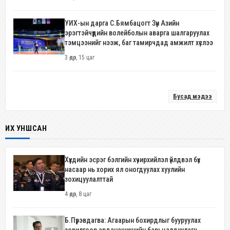
УИХ-ын дарга С.Бямбацогт Зүүн Азийн
эрэгтэйчүүдийн волейболын аварга шалгаруулах
тэмцээнийг нээж, баг тамирчдад амжилт хүслээ
3 өдөр, 15 цаг
Бусад мэдээ
ИХ УНШСАН
Хүүхдийн эсрэг бэлгийн хүчирхийлэл үйлдвэл бүх
насаар нь хорих ял оногдуулах хуулийн
зохицуулалттай
4 өдөр, 8 цаг
Б.Пүрэвдагва: Агаарын бохирдлыг бууруулах