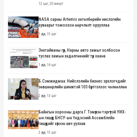
12 цаг, 20 минут
NASA сарны Artemis хөтөлбөрийн нислэгийн
хуваарьт томоохон өөрчлөлт орууллаа
1 өдөр, 15 цаг
Энхтайваны гүүр, Нарны авто замыг холбосон
туслах замын хөдөлгөөнийг түр хаана
1 өдөр, 16 цаг
Б.Сэмжидмаа: Нийслэлийн бизнес эрхлэгчдийг
зөвшөөрлийн шинжтэй 103 бүртгэлээс чөлөөллөө
2 өдөр, 13 цаг
Байнгын хорооны дарга Г.Тэмүүлэн тэргүүтэй УИХ-
ын гишүүд БНСУ-ын Үндэсний Ассамблейн
гишүүдийг хүлээн авч уулзав
2 өдөр, 15 цаг