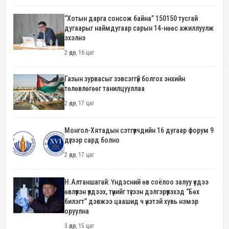
“Хотын дарга сонсож байна” 150150 тусгай
дугаарыг наймдугаар сарын 14-нөөс ажиллуулж
эхэлнэ
2 өдөр, 16 цаг
Газын зурвасыг зэвсэггүй болгох энхийн
төлөвлөгөөг танилцууллаа
2 өдөр, 17 цаг
Монгол-Хятадын сэтгүүлчдийн 16 дугаар форум 9
дүгээр сард болно
2 өдөр, 17 цаг
Н.Алтаншагай: Үндэсний өв соёлоо залуу үедээ
өвлүүлэн үлдээх, түүнийг түгээн дэлгэрүүлэхэд “Бөх
билэгт” дэвжээ цаашид ч үнэтэй хувь нэмэр
оруулна
3 өдөр, 15 цаг