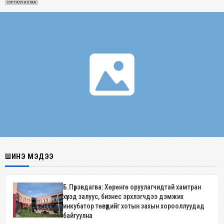
СУРТАЛЧИЛГАА
ШИНЭ МЭДЭЭ
Б.Пүрэвдагва: Хөрөнгө оруулагчидтай хамтран
хүүхэд залуус, бизнес эрхлэгчдээ дэмжих
инкубатор төвүүдийг хотын захын хорооллуудад
байгуулна