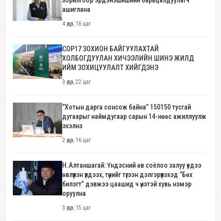
зорилгоор эрдэнэшишийн барьцалдуулагч
ашиглана
4 өдөр, 16 цаг
COP17 ЗОХИОН БАЙГУУЛАХТАЙ
ХОЛБОГДУУЛАН ХИЧЭЭЛИЙН ШИНЭ ЖИЛД
ИЙМ ЗОХИЦУУЛАЛТ ХИЙГДЭНЭ
3 өдөр, 22 цаг
“Хотын дарга сонсож байна” 150150 тусгай
дугаарыг наймдугаар сарын 14-нөөс ажиллуулж
эхэлнэ
2 өдөр, 16 цаг
Н.Алтаншагай: Үндэсний өв соёлоо залуу үедээ
өвлүүлэн үлдээх, түүнийг түгээн дэлгэрүүлэхэд “Бөх
билэгт” дэвжээ цаашид ч үнэтэй хувь нэмэр
оруулна
3 өдөр, 15 цаг