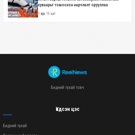
хуваарьт томоохон өөрчлөлт орууллаа
1 өдөр, 15 цаг
Бидний тухай товч
Үндсэн цэс
Бидний тухай