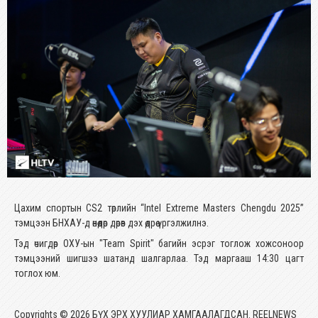
Цахим спортын CS2 төрлийн “Intel Extreme Masters Chengdu 2025”
тэмцээн БНХАУ-д өнөөдөр дөрөв дэх өдрөө үргэлжилнэ.
Тэд өчигдөр ОХУ-ын "Team Spirit" багийн эсрэг тоглож хожсоноор
тэмцээний шигшээ шатанд шалгарлаа. Тэд маргааш 14:30 цагт
тоглох юм.
Copyrights © 2026 БҮХ ЭРХ ХУУЛИАР ХАМГААЛАГДСАН. REELNEWS