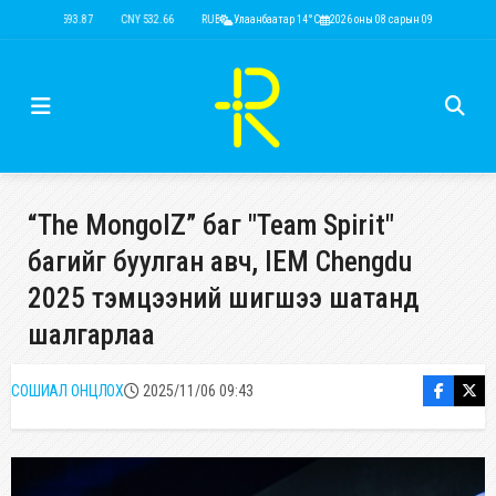
USD 3,593.87
CNY 532.66
RUB 43.77
Улаанбаатар 14°C
EUR 4,141.04
2026 оны 08 сарын 09
KRW 2.53
USD 3,593.87
“The MongolZ” баг "Team Spirit"
багийг буулган авч, IEM Chengdu
2025 тэмцээний шигшээ шатанд
шалгарлаа
СОШИАЛ ОНЦЛОХ
2025/11/06 09:43