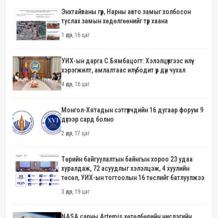
Энхтайваны гүүр, Нарны авто замыг холбосон
туслах замын хөдөлгөөнийг түр хаана
1 өдөр, 16 цаг
УИХ-ын дарга С.Бямбацогт: Хэлэлцүүлгээс илүү
хэрэгжилт, амлалтаас илүү бодит үр дүн чухал
4 өдөр, 16 цаг
Монгол-Хятадын сэтгүүлчдийн 16 дугаар форум 9
дүгээр сард болно
2 өдөр, 17 цаг
Төрийн байгуулалтын байнгын хороо 23 удаа
хуралдаж, 72 асуудлыг хэлэлцэж, 4 хуулийн
төсөл, УИХ-ын тогтоолын 16 төслийг батлуулжээ
3 өдөр, 19 цаг
NASA сарны Artemis хөтөлбөрийн нислэгийн