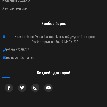
Редакцын бодлого
Хамтран ажиллах
Холбоо барих
Холбоо барих Улаанбаатар, Чингэлтэй дүүрэг, 1-р хороо,
Сүхбаатарын талбай-9, МҮЭХ-203
(+976) 77220707
reelnewsn@gmail.com
Биднийг дагаарай