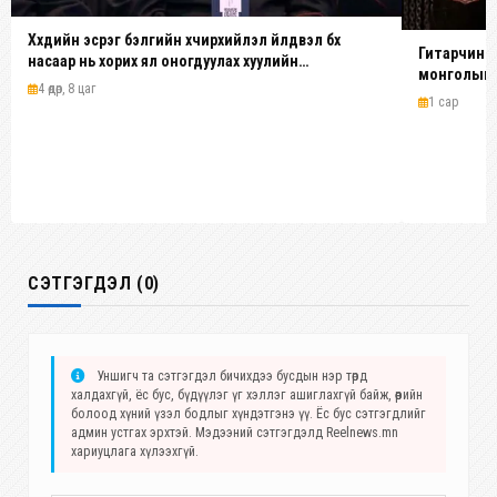
Хүүхдийн эсрэг бэлгийн хүчирхийлэл үйлдвэл бүх
Гитарчин Д
насаар нь хорих ял оногдуулах хуулийн
монголын у
зохицуулалттай
4 өдөр, 8 цаг
1 сар
СЭТГЭГДЭЛ (0)
Уншигч та сэтгэгдэл бичихдээ бусдын нэр төрд
халдахгүй, ёс бус, бүдүүлэг үг хэллэг ашиглахгүй байж, өөрийн
болоод хүний үзэл бодлыг хүндэтгэнэ үү. Ёс бус сэтгэгдлийг
админ устгах эрхтэй. Мэдээний сэтгэгдэлд Reelnews.mn
хариуцлага хүлээхгүй.