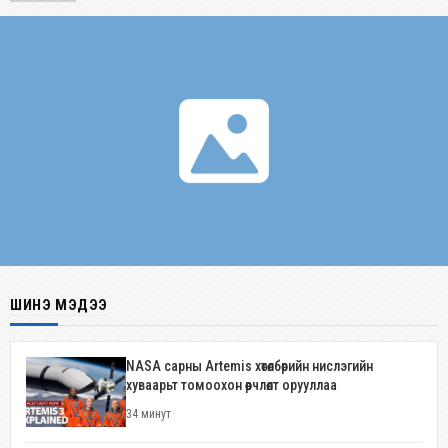
ШИНЭ МЭДЭЭ
NASA сарны Artemis хөтөлбөрийн нислэгийн
хуваарьт томоохон өөрчлөлт орууллаа
34 минут