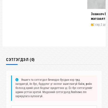
Зохиолч Б.
жагсаалтаар
2 сар, 2 дол
СЭТГЭГДЭЛ (0)
Уншигч та сэтгэгдэл бичихдээ бусдын нэр төрд
халдахгүй, ёс бус, бүдүүлэг үг хэллэг ашиглахгүй байж, өөрийн
болоод хүний үзэл бодлыг хүндэтгэнэ үү. Ёс бус сэтгэгдлийг
админ устгах эрхтэй. Мэдээний сэтгэгдэлд Reelnews.mn
хариуцлага хүлээхгүй.