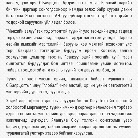
засагч, улстөрч С.Баярцогт Ардчилсан нам-ын Ерөнхий нарийн
бичгийн даргаар сонгогдсоноор намдаа эзлэх байр сууриа дахин
баталлаа. Энэ сонголт нь АН түүнгүйгээр хол явахад бэрх гэдгийг ч
тодорхой харуулсан үйл явдал болов.
“Мөнхийн залуу” гэх тодотголтой түүнийг улс төрчдийн дунд гадаад
төрх, биеэ авч яваа байдлаараа ялгардаг нэгэн гэж үнэлдэг. Тэрээр
өөрийн имижийг мэргэжлийн, барууны хэв маягтай технократ улс
төрч байдлаар тогтвортой бүрдүүлж ирсэн. Костюм, зангиа
хослуулсан цэмцгэр төрх нь “санхүү, эдийн засгийн хүн” гэсэн
ойлголтыг бүрдүүлдэг бол илтгэл, ярилцлагын үеийн логиктой,
тайван, тооцоотой өнгө аяс нь түүний гол давуу тал болдог.
Түүнчлэн олон улсын орчинд ажиллаж байсан туршлага нь
С.Баярцогтыг илүү “глобал” өнгө аястай, орчин үеийн сэтгэлгээтэй
улс төрчийн дүрээр тодруулж өгдөг.
Хэдийгээр оффшор дансны асуудал болон Оюу Толгойн гэрээтэй
холбоотой маргаанууд түүний имижид сөргөөр нөлөөлсөн ч тэрбээр
эдгээр сорилтыг улс төрийн ур чадвараараа даван гарч чадсан гэж
ажиглагчид дүгнэдэг. Ялангуяа Оюу толгойн сонсголын үеэр
баримт, үндэслэлтэй, тайван илэрхийллээрээ оролцсон нь түүнийг
туршлагатай улстөрч хэвээр байгааг харуулсан.