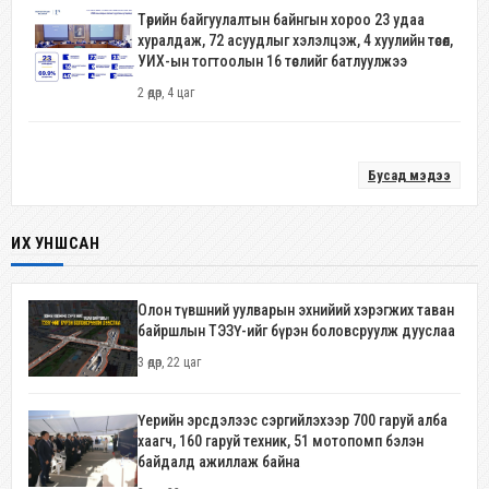
Төрийн байгуулалтын байнгын хороо 23 удаа
хуралдаж, 72 асуудлыг хэлэлцэж, 4 хуулийн төсөл,
УИХ-ын тогтоолын 16 төслийг батлуулжээ
2 өдөр, 4 цаг
Бусад мэдээ
ИХ УНШСАН
Олон түвшний уулварын эхнийий хэрэгжих таван
байршлын ТЭЗҮ-ийг бүрэн боловсруулж дууслаа
3 өдөр, 22 цаг
Үерийн эрсдэлээс сэргийлэхээр 700 гаруй алба
хаагч, 160 гаруй техник, 51 мотопомп бэлэн
байдалд ажиллаж байна