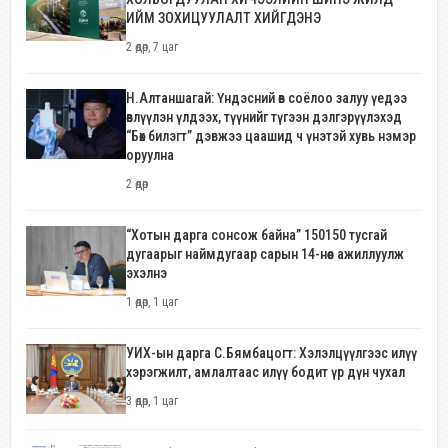
ИЙМ ЗОХИЦУУЛАЛТ ХИЙГДЭНЭ
2 өдөр, 7 цаг
Н.Алтаншагай: Үндэсний өв соёлоо залуу үедээ
өвлүүлэн үлдээх, түүнийг түгээн дэлгэрүүлэхэд
“Бөх билэгт” дэвжээ цаашид ч үнэтэй хувь нэмэр
оруулна
2 өдөр
“Хотын дарга сонсож байна” 150150 тусгай
дугаарыг наймдугаар сарын 14-нөөс ажиллуулж
эхэлнэ
1 өдөр, 1 цаг
УИХ-ын дарга С.Бямбацогт: Хэлэлцүүлгээс илүү
хэрэгжилт, амлалтаас илүү бодит үр дүн чухал
3 өдөр, 1 цаг