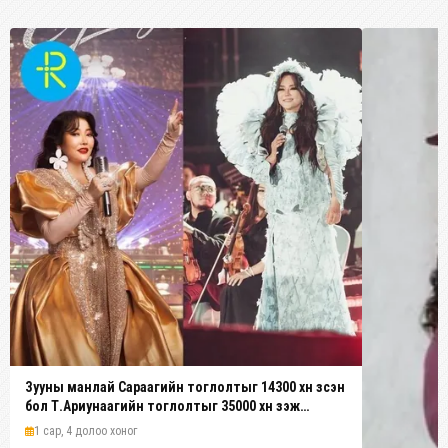
Зууны манлай Сараагийн тоглолтыг 14300 хүн үзсэн
бол Т.Ариунаагийн тоглолтыг 35000 хүн үзэж
байжээ
1 сар, 4 долоо хоног