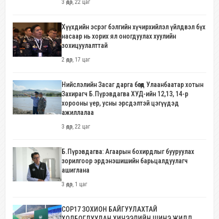
3 өдөр, 22 цаг
Хүүхдийн эсрэг бэлгийн хүчирхийлэл үйлдвэл бүх
насаар нь хорих ял оногдуулах хуулийн
зохицуулалттай
2 өдөр, 17 цаг
Нийслэлийн Засаг дарга бөгөөд Улаанбаатар хотын
Захирагч Б.Пүрэвдагва ХУД-ийн 12,13, 14-р
хорооны үер, усны эрсдэлтэй цэгүүдэд
ажиллалаа
3 өдөр, 22 цаг
Б.Пүрэвдагва: Агаарын бохирдлыг бууруулах
зорилгоор эрдэнэшишийн барьцалдуулагч
ашиглана
3 өдөр, 1 цаг
COP17 ЗОХИОН БАЙГУУЛАХТАЙ
ХОЛБОГДУУЛАН ХИЧЭЭЛИЙН ШИНЭ ЖИЛД