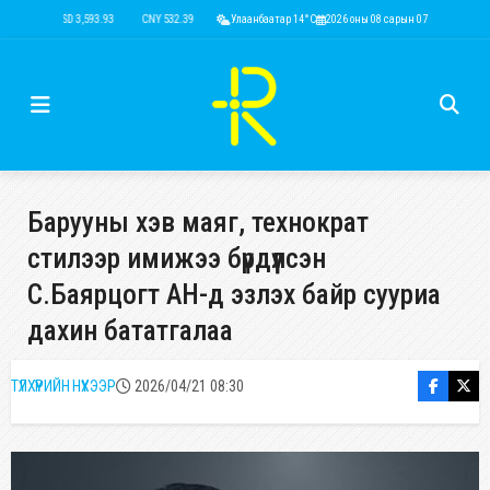
USD 3,593.93
CNY 532.39
RUB 44.15
Улаанбаатар 14°C
EUR 4,149.01
2026 оны 08 сарын 07
KRW 2.52
USD 3,593
Барууны хэв маяг, технократ
стилээр имижээ бүрдүүлсэн
С.Баярцогт АН-д эзлэх байр сууриа
дахин бататгалаа
ТҮЛХҮҮРИЙН НҮХЭЭР
2026/04/21 08:30