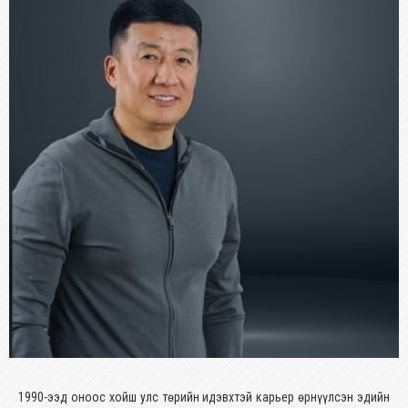
1990-ээд оноос хойш улс төрийн идэвхтэй карьер өрнүүлсэн эдийн