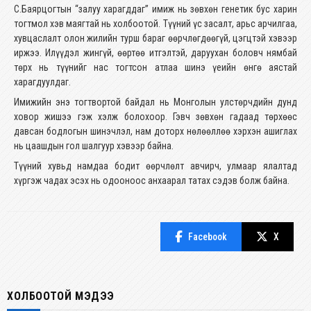
С.Баярцогтын “залуу харагддаг” имиж нь зөвхөн генетик бус харин
тогтмол хэв маягтай нь холбоотой. Түүний үс засалт, арьс арчилгаа,
хувцаслалт олон жилийн турш бараг өөрчлөгдөөгүй, цэгцтэй хэвээр
иржээ. Илүүдэл жингүй, өөртөө итгэлтэй, даруухан боловч нямбай
төрх нь түүнийг нас тогтсон атлаа шинэ үеийн өнгө аястай
харагдуулдаг.
Имижийн энэ тогтвортой байдал нь Монголын улстөрчдийн дунд
ховор жишээ гэж хэлж болохоор. Гэвч зөвхөн гадаад төрхөөс
давсан бодлогын шинэчлэл, нам доторх нөлөөллөө хэрхэн ашиглах
нь цаашдын гол шалгуур хэвээр байна.
Түүний хувьд намдаа бодит өөрчлөлт авчирч, улмаар ялалтад
хүргэж чадах эсэх нь одооноос анхаарал татах сэдэв болж байна.
Facebook
X
ХОЛБООТОЙ МЭДЭЭ