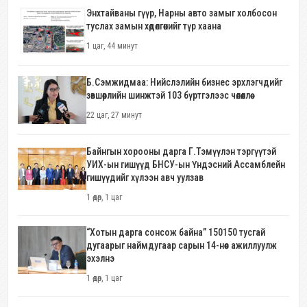
Энхтайваны гүүр, Нарны авто замыг холбосон
туслах замын хөдөлгөөнийг түр хаана
1 цаг, 44 минут
Б.Сэмжидмаа: Нийслэлийн бизнес эрхлэгчдийг
зөвшөөрлийн шинжтэй 103 бүртгэлээс чөлөөллөө
22 цаг, 27 минут
Байнгын хорооны дарга Г.Тэмүүлэн тэргүүтэй
УИХ-ын гишүүд БНСУ-ын Үндэсний Ассамблейн
гишүүдийг хүлээн авч уулзав
1 өдөр, 1 цаг
“Хотын дарга сонсож байна” 150150 тусгай
дугаарыг наймдугаар сарын 14-нөөс ажиллуулж
эхэлнэ
1 өдөр, 1 цаг