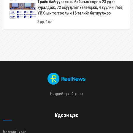
Төрийн байгуулалтын байнгын хороо 23 удаа
хуралдаж, 72 асуудлыг хэлэлцэж, 4 хуулийн төсөл,
УИХ-ын тогтоолын 16 төслийг батлуулжээ
2 өдөр, 4 цаг
Бидний тухай товч
Үндсэн цэс
Бидний тухай