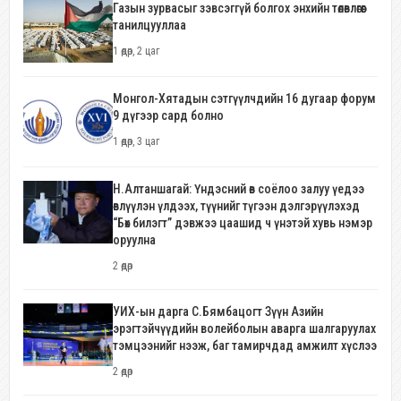
Газын зурвасыг зэвсэггүй болгох энхийн төлөвлөгөөг
танилцууллаа
1 өдөр, 2 цаг
Монгол-Хятадын сэтгүүлчдийн 16 дугаар форум
9 дүгээр сард болно
1 өдөр, 3 цаг
Н.Алтаншагай: Үндэсний өв соёлоо залуу үедээ
өвлүүлэн үлдээх, түүнийг түгээн дэлгэрүүлэхэд
“Бөх билэгт” дэвжээ цаашид ч үнэтэй хувь нэмэр
оруулна
2 өдөр
УИХ-ын дарга С.Бямбацогт Зүүн Азийн
эрэгтэйчүүдийн волейболын аварга шалгаруулах
тэмцээнийг нээж, баг тамирчдад амжилт хүслээ
2 өдөр