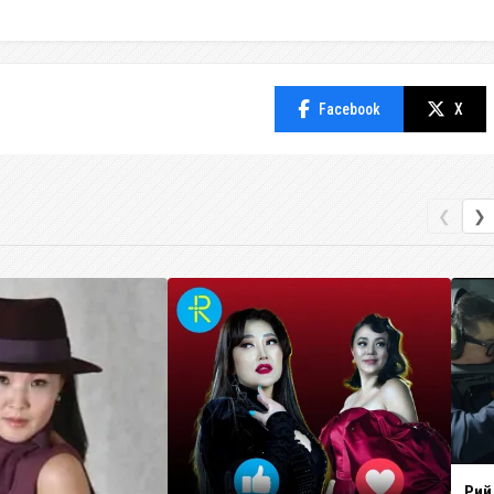
Facebook
X
❮
❯
Рий