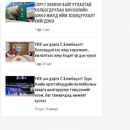
COP17 ЗОХИОН БАЙГУУЛАХТАЙ
ХОЛБОГДУУЛАН ХИЧЭЭЛИЙН
ШИНЭ ЖИЛД ИЙМ ЗОХИЦУУЛАЛТ
ХИЙГДЭНЭ
1 өдөр, 1 цаг
УИХ-ын дарга С.Бямбацогт:
Хэлэлцүүлгээс илүү хэрэгжилт,
амлалтаас илүү бодит үр дүн чухал
1 өдөр, 20 цаг
УИХ-ын дарга С.Бямбацогт Зүүн
Азийн эрэгтэйчүүдийн волейболын
аварга шалгаруулах тэмцээнийг
нээж, баг тамирчдад амжилт
хүслээ
19 цаг, 14 минут