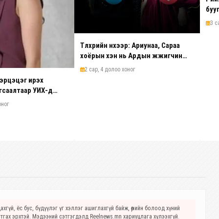
буу
хий
3 с
Түлхүүрийн нүхээр: Ариунаа, Сараа
хоёрын хэн нь Ардын жүжигчин
болох вэ?
2 сар, 4 долоо хоног
дэрцэцэг ирэх
гсаалтаар УИХ-д
оног
хгүй, ёс бус, бүдүүлэг үг хэллэг ашиглахгүй байж, өөрийн болоод хүний
стгах эрхтэй. Мэдээний сэтгэгдэлд Reelnews.mn хариуцлага хүлээхгүй.