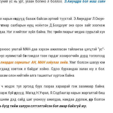
хүний үс нь урт, ухаан богино л боллоо.
Э.Амундра бол маш сайн
л нарын нөхдүүд базаж байсан эртний түүхтэй. Э.Амундраг Л.Оюун-
өө пиар салбарын нууц ноёнтон Д.Болдхуяг энэ орон зайг эзэгнэж
аа. Нэг л нийтлэг зүйл байна. Улс төрийн пиарыг медиа суурьтай хүн
хнээс уяатай МАН-даа хэрхэн ажилласан тайлангаа цэгцтэй “ус”-
өөс нус нулимстай бөөн гомдол тээн гардаг хохирогчийн дүрд тоглогсод
пиардах сериалыг АН, МАН хоёулаа хийв.
Улиг болсон шахуу юм
гдаад хэвтэж л байдаг хойно. Одоо бурхандаа залах юу л бол.
 шахам олон нийтийн алга ташилтыг хүртэж байна.
 ч мэдэх тул эргээд буух газраа хараарай гэж захимаар байна.
 харж буй өдрүүд. Магад Н.Учрал, Я.Содбаатар нарын жаргалтай биш
шням дэд сайд шиг үнэнхүү ажилдаа, намдаа дурлаж, өдөр болгон
нь бүгд тийм халуун сэтгэлтэйсэн бол амар байхгүй юу.