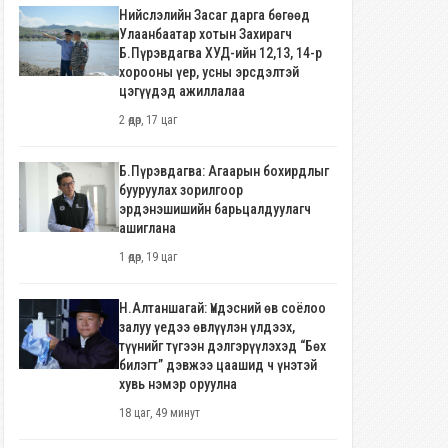
Нийслэлийн Засаг дарга бөгөөд
Улаанбаатар хотын Захирагч
Б.Пүрэвдагва ХУД-ийн 12,13, 14-р
хорооны үер, усны эрсдэлтэй
цэгүүдэд ажиллалаа
2 өдөр, 17 цаг
Б.Пүрэвдагва: Агаарын бохирдлыг
бууруулах зорилгоор
эрдэнэшишийн барьцалдуулагч
ашиглана
1 өдөр, 19 цаг
Н.Алтаншагай: Үндэсний өв соёлоо
залуу үедээ өвлүүлэн үлдээх,
түүнийг түгээн дэлгэрүүлэхэд “Бөх
билэгт” дэвжээ цаашид ч үнэтэй
хувь нэмэр оруулна
18 цаг, 49 минут