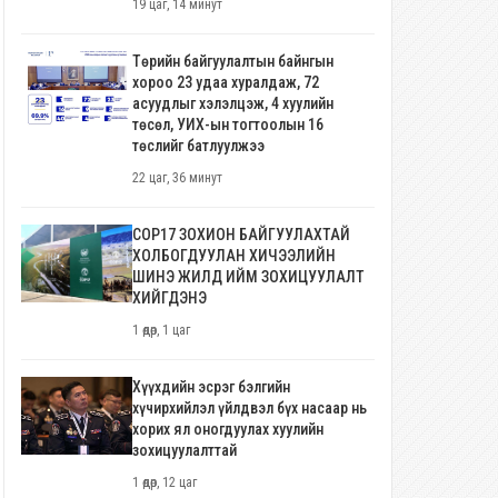
19 цаг, 14 минут
Төрийн байгуулалтын байнгын
хороо 23 удаа хуралдаж, 72
асуудлыг хэлэлцэж, 4 хуулийн
төсөл, УИХ-ын тогтоолын 16
төслийг батлуулжээ
22 цаг, 36 минут
COP17 ЗОХИОН БАЙГУУЛАХТАЙ
ХОЛБОГДУУЛАН ХИЧЭЭЛИЙН
ШИНЭ ЖИЛД ИЙМ ЗОХИЦУУЛАЛТ
ХИЙГДЭНЭ
1 өдөр, 1 цаг
Хүүхдийн эсрэг бэлгийн
хүчирхийлэл үйлдвэл бүх насаар нь
хорих ял оногдуулах хуулийн
зохицуулалттай
1 өдөр, 12 цаг