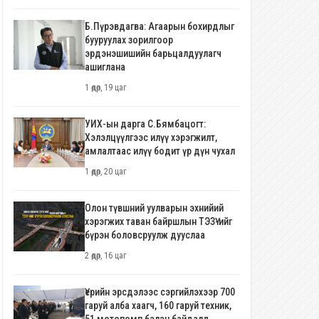
Б.Пүрэвдагва: Агаарын бохирдлыг
бууруулах зорилгоор
эрдэнэшишийн барьцалдуулагч
ашиглана
1 өдөр, 19 цаг
УИХ-ын дарга С.Бямбацогт:
Хэлэлцүүлгээс илүү хэрэгжилт,
амлалтаас илүү бодит үр дүн чухал
1 өдөр, 20 цаг
Олон түвшний уулварын эхнийий
хэрэгжих таван байршлын ТЭЗҮ-ийг
бүрэн боловсруулж дууслаа
2 өдөр, 16 цаг
Үерийн эрсдэлээс сэргийлэхээр 700
гаруй алба хаагч, 160 гаруй техник,