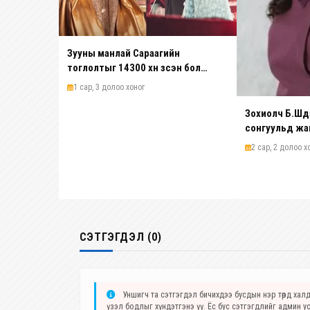
Зууны манлай Сараагийн
тоглолтыг 14300 хүн үзсэн бол
Т.Ариунаагийн тоглолтыг 35000 хүн
1 сар, 3 долоо хоног
үзэж байжээ
Зохиолч Б.Шүү
сонгуульд жа
орно гэв үү?
2 сар, 2 долоо х
СЭТГЭГДЭЛ (0)
Уншигч та сэтгэгдэл бичихдээ бусдын нэр төрд халда
үзэл бодлыг хүндэтгэнэ үү. Ёс бус сэтгэгдлийг админ у