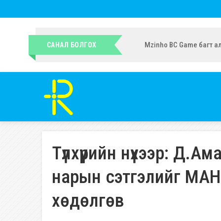
УИХ-ын гишүүн Ч.Ундрам
САНАЛ БОЛГОХ
Түлхүүрийн нүхээр: Д.
нарын сэтгэлийг МАН
хөдөлгөв