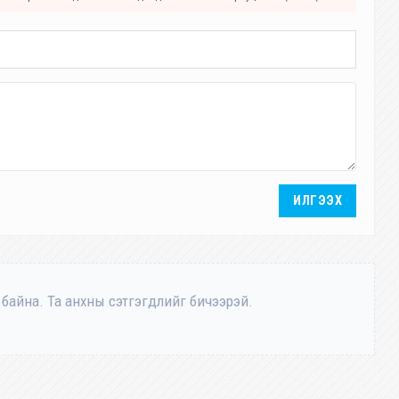
ИЛГЭЭХ
 байна. Та анхны сэтгэгдлийг бичээрэй.