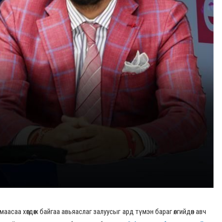
аасаа хөөгдөж байгаа авьяаслаг залуусыг ард түмэн бараг өлгийдөн авч