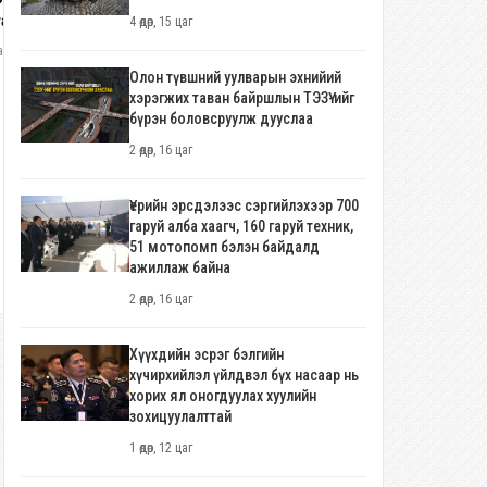
гаар имижээ бүрдүүлж comeback
4 өдөр, 15 цаг
в
ар
Олон түвшний уулварын эхнийий
хэрэгжих таван байршлын ТЭЗҮ-ийг
НИТХ-д боловсролтой, ажилсаг,
бүрэн боловсруулж дууслаа
хотын залуусаас илүү цүнх баригч
хэрэгтэй гэв үү?
2 өдөр, 16 цаг
3 сар, 1 долоо хоног
Үерийн эрсдэлээс сэргийлэхээр 700
гаруй алба хаагч, 160 гаруй техник,
51 мотопомп бэлэн байдалд
ажиллаж байна
2 өдөр, 16 цаг
Хүүхдийн эсрэг бэлгийн
хүчирхийлэл үйлдвэл бүх насаар нь
хорих ял оногдуулах хуулийн
зохицуулалттай
1 өдөр, 12 цаг