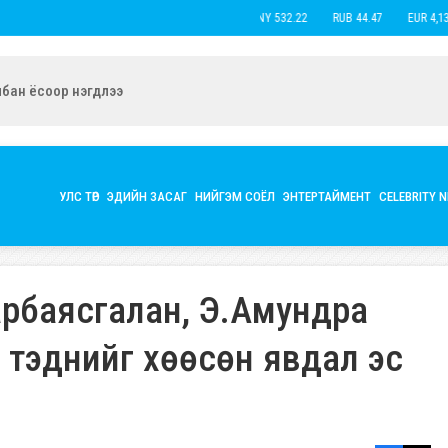
USD 3,593.83
CNY 532.22
RUB 44
ын экс нөхөр Б.Наранцацралт найзтай нь ханилан, бүл нэмжээ
УЛС ТӨР
ЭДИЙН ЗАСАГ
НИЙГЭМ СОЁЛ
ЭНТЕРТАЙМЕНТ
CELEBRITY 
Амарбаясгалан, Э.Амундра
 тэднийг хөөсөн явдал эс