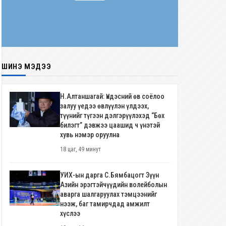
ШИНЭ МЭДЭЭ
Н.Алтаншагай: Үндэсний өв соёлоо
залуу үедээ өвлүүлэн үлдээх,
түүнийг түгээн дэлгэрүүлэхэд “Бөх
билэгт” дэвжээ цаашид ч үнэтэй
хувь нэмэр оруулна
18 цаг, 49 минут
УИХ-ын дарга С.Бямбацогт Зүүн
Азийн эрэгтэйчүүдийн волейболын
аварга шалгаруулах тэмцээнийг
нээж, баг тамирчдад амжилт
хүслээ