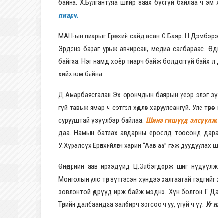
байна. Х.Булгантуяа шийр заах бүсгүй байлаа ч эм 
пиарч.
МАН-ын пиарыг Ерөнхий сайд асан С.Баяр, Н.Дэмбэрэ
Эрдэнэ бараг урьж авчирсан, медиа салбараас. Өдг
байгаа. Нэг намд хоёр пиарч байж болдоггүй байх л д
хийх юм байна.
Д.Амарбаясгалан Эх орончдын баярын үеэр элэг зүр
гүй тавьж ямар ч сэтгэл хөдлөл харуулсангүй. Улс төр
сурууштай үзүүлбэр байлаа.
Шинэ гишүүд элсүүлж 
даа. Намын батлах авдарны ёроолд тоосонд дара
У.Хүрэлсүх Ерөнхийлөгч харин “Аав аа” гэж дуудуулах
Өнөөдрийн аав ирээдүйд Ц.Элбэгдорж шиг нүдүүлж
Монголын улс төр зүтгэсэн хүндээ халгаатай гэдгийг
зовлонтой өдрүүд ирж байж мэднэ. Хүн болгон Г.Да
Төрийн далбаандаа залбирч зогсоо ч уу, үгүй ч үү.
Уг 