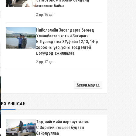
51 мотопомп бэлэн байдалд
ажиллаж байна
2 өдөр, 16 цаг
Нийслэлийн Засаг дарга бөгөөд
Улаанбаатар хотын Захирагч
Б.Пүрэвдагва ХУД-ийн 12,13, 14-р
хорооны үер, усны эрсдэлтэй
цэгүүдэд ажиллалаа
2 өдөр, 17 цаг
Бусад мэдээ
ИХ УНШСАН
Төр, нийгмийн нэрт зүтгэлтэн
С.Зоригийн хөшөөг буцаан
байрлууллаа
лсийн од Г.Занданшатар