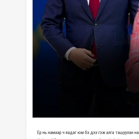
Ер нь намаар ч яадаг юм бэ дээ гэж алга ташуулан нам