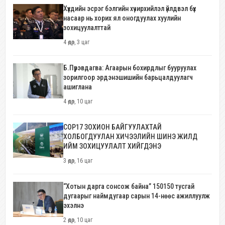
Хүүхдийн эсрэг бэлгийн хүчирхийлэл үйлдвэл бүх
насаар нь хорих ял оногдуулах хуулийн
зохицуулалттай
4 өдөр, 3 цаг
Б.Пүрэвдагва: Агаарын бохирдлыг бууруулах
зорилгоор эрдэнэшишийн барьцалдуулагч
ашиглана
4 өдөр, 10 цаг
COP17 ЗОХИОН БАЙГУУЛАХТАЙ
ХОЛБОГДУУЛАН ХИЧЭЭЛИЙН ШИНЭ ЖИЛД
ИЙМ ЗОХИЦУУЛАЛТ ХИЙГДЭНЭ
3 өдөр, 16 цаг
“Хотын дарга сонсож байна” 150150 тусгай
дугаарыг наймдугаар сарын 14-нөөс ажиллуулж
эхэлнэ
2 өдөр, 10 цаг