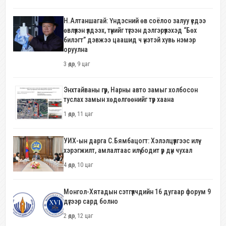
Н.Алтаншагай: Үндэсний өв соёлоо залуу үедээ
өвлүүлэн үлдээх, түүнийг түгээн дэлгэрүүлэхэд “Бөх
билэгт” дэвжээ цаашид ч үнэтэй хувь нэмэр
оруулна
3 өдөр, 9 цаг
Энхтайваны гүүр, Нарны авто замыг холбосон
туслах замын хөдөлгөөнийг түр хаана
1 өдөр, 11 цаг
УИХ-ын дарга С.Бямбацогт: Хэлэлцүүлгээс илүү
хэрэгжилт, амлалтаас илүү бодит үр дүн чухал
4 өдөр, 10 цаг
Монгол-Хятадын сэтгүүлчдийн 16 дугаар форум 9
дүгээр сард болно
2 өдөр, 12 цаг