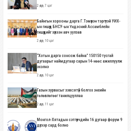
2 өдөр, 7 цаг
Байнгын хорооны дарга Г.Тэмүүлэн тэргүүтэй УИХ-
ын гишүүд БНСУ-ын Үндэсний Ассамблейн
гишүүдийг хүлээн авч уулзав
2 өдөр, 10 цаг
“Хотын дарга сонсож байна” 150150 тусгай
дугаарыг наймдугаар сарын 14-нөөс ажиллуулж
эхэлнэ
2 өдөр, 10 цаг
Газын зурвасыг зэвсэггүй болгох энхийн
төлөвлөгөөг танилцууллаа
2 өдөр, 11 цаг
Монгол-Хятадын сэтгүүлчдийн 16 дугаар форум 9
дүгээр сард болно