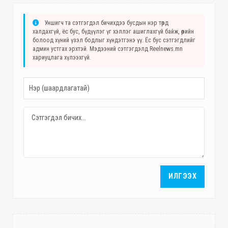
Уншигч та сэтгэгдэл бичихдээ бусдын нэр төрд
халдахгүй, ёс бус, бүдүүлэг үг хэллэг ашиглахгүй байж, өөрийн
болоод хүний үзэл бодлыг хүндэтгэнэ үү. Ёс бус сэтгэгдлийг
админ устгах эрхтэй. Мэдээний сэтгэгдэлд Reelnews.mn
хариуцлага хүлээхгүй.
ИЛГЭЭХ