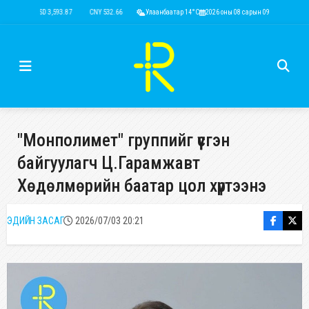
USD 3,593.87
CNY 532.66
RUB 43.77
Улаанбаатар 14°C
EUR 4,141.04
2026 оны 08 сарын 09
KRW 2.53
USD 3,593
"Монполимет" группийг үүсгэн
байгуулагч Ц.Гарамжавт
Хөдөлмөрийн баатар цол хүртээнэ
ЭДИЙН ЗАСАГ
2026/07/03 20:21