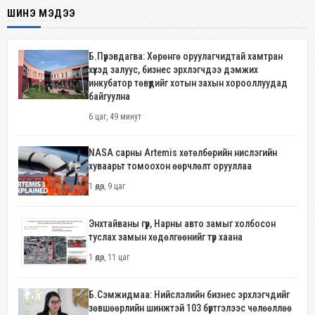
ШИНЭ МЭДЭЭ
Б.Пүрэвдагва: Хөрөнгө оруулагчидтай хамтран
хүүхэд залуус, бизнес эрхлэгчдээ дэмжих
инкубатор төвүүдийг хотын захын хорооллуудад
байгуулна
6 цаг, 49 минут
NASA сарны Artemis хөтөлбөрийн нислэгийн
хуваарьт томоохон өөрчлөлт орууллаа
1 өдөр, 9 цаг
Энхтайваны гүүр, Нарны авто замыг холбосон
туслах замын хөдөлгөөнийг түр хаана
1 өдөр, 11 цаг
Б.Сэмжидмаа: Нийслэлийн бизнес эрхлэгчдийг
зөвшөөрлийн шинжтэй 103 бүртгэлээс чөлөөллөө