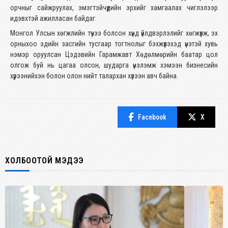
орчныг сайжруулах, эмэгтэйчүүдийн эрхийг хамгаалах чиглэлээр
идэвхтэй ажилласан байдаг.
Монгол Улсын хөгжлийн түүчээ болсон хүнд үйлдвэрлэлийг хөгжүүлж, эх
орныхоо эдийн засгийн тусгаар тогтнолыг бэхжүүлэхэд үнэтэй хувь
нэмэр оруулсан Цэдэвийн Гарамжавт Хөдөлмөрийн баатар цол
олгож буй нь цагаа олсон, шударга үнэлэмж хэмээн бизнесийн
хүрээнийхэн болон олон нийт талархан хүлээн авч байна.
Facebook
X
ХОЛБООТОЙ МЭДЭЭ