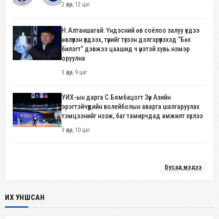
2 өдөр, 12 цаг
Н.Алтаншагай: Үндэсний өв соёлоо залуу үедээ
өвлүүлэн үлдээх, түүнийг түгээн дэлгэрүүлэхэд “Бөх
билэгт” дэвжээ цаашид ч үнэтэй хувь нэмэр
оруулна
3 өдөр, 9 цаг
УИХ-ын дарга С.Бямбацогт Зүүн Азийн
эрэгтэйчүүдийн волейболын аварга шалгаруулах
тэмцээнийг нээж, баг тамирчдад амжилт хүслээ
3 өдөр, 10 цаг
Бусад мэдээ
ИХ УНШСАН