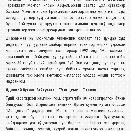
Гарамжавт Монгол Улсын Хөдөлмөрийн баатар цол хүртээхээр
болжээ. Монгол Улсын Ерөнхийлөгчийн зарлигаар жилд нэг л хүнд
олгодог тус нэр хүндтэй шагнал нь эх орныхоо хөгжил цэцэглэлт,
бүтээн байгуулалтад оруулсан олон жилийн цуцашгүй хөдөлмөр
зүтгэлийг төр засгаас өндрөөр үнэлж олгодог шагнал юм.
Ц.Гарамжав нь Монголын бизнесийн салбарт тэр дундаа хүнд
үйлдвэрлэл, уул уурхайн салбарт өөрийн гэсэн тод мөрийг үлдээсэн
манлайлагч эмэгтэйчүүдийн нэг. Тэрээр 1992 онд "Монполимет"
компанийг үүсгэн байгуулж, уул уурхайн салбарт хөл тавьснаас хойш
өдгөө 30 гаруй жилийн нүүрийг үзэж буй. Энэ хугацаанд тус групп нь
зөвхөн олборлох салбарт бус, байгаль орчныг нөхөн сэргээх,
дэвшилтэт технологи нэвтрүүлэх чиглэлээр улсдаа жишиг тогтоож
чадсан юм.
Үндэсний бүтээн байгуулалт: "Монцемент" төсөл
Түүний хэрэгжүүлсэн хамгийн том, стратегийн ач холбогдолтой бүтээн
байгуулалт бол Дорноговь аймгийн Өргөн сумын нутагт боссон
"Монцемент" үйлдвэр юм. Монгол Улсын цементийн хэрэгцээг
дотоодоос бүрэн хангах, импортын хамаарлыг бууруулахад
шийдвэрлэх үүрэг гүйцэтгэсэн тус үйлдвэр нь Европ стандартын,
байгаль орчинд ээлтэй, хуурай аргын технологиор ажилладаг.