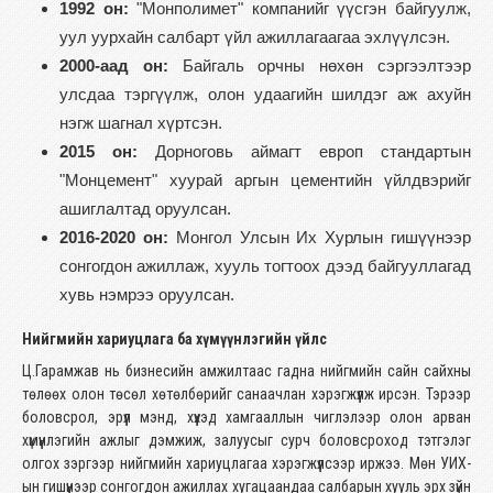
1992 он:
"Монполимет" компанийг үүсгэн байгуулж,
уул уурхайн салбарт үйл ажиллагаагаа эхлүүлсэн.
2000-аад он:
Байгаль орчны нөхөн сэргээлтээр
улсдаа тэргүүлж, олон удаагийн шилдэг аж ахуйн
нэгж шагнал хүртсэн.
2015 он:
Дорноговь аймагт европ стандартын
"Монцемент" хуурай аргын цементийн үйлдвэрийг
ашиглалтад оруулсан.
2016-2020 он:
Монгол Улсын Их Хурлын гишүүнээр
сонгогдон ажиллаж, хууль тогтоох дээд байгууллагад
хувь нэмрээ оруулсан.
Нийгмийн хариуцлага ба хүмүүнлэгийн үйлс
Ц.Гарамжав нь бизнесийн амжилтаас гадна нийгмийн сайн сайхны
төлөөх олон төсөл хөтөлбөрийг санаачлан хэрэгжүүлж ирсэн. Тэрээр
боловсрол, эрүүл мэнд, хүүхэд хамгааллын чиглэлээр олон арван
хүмүүнлэгийн ажлыг дэмжиж, залуусыг сурч боловсроход тэтгэлэг
олгох зэргээр нийгмийн хариуцлагаа хэрэгжүүлсээр иржээ. Мөн УИХ-
ын гишүүнээр сонгогдон ажиллах хугацаандаа салбарын хууль эрх зүйн