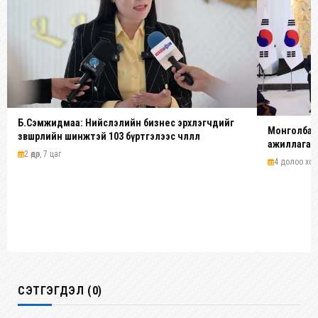
Б.Сэмжидмаа: Нийслэлийн бизнес эрхлэгчдийг
Монголбанк
зөвшөөрлийн шинжтэй 103 бүртгэлээс чөлөөллөө
ажиллагааг
2 өдөр, 7 цаг
4 долоо хоног
СЭТГЭГДЭЛ (0)