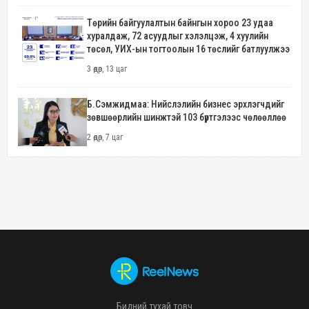
Төрийн байгуулалтын байнгын хороо 23 удаа
хуралдаж, 72 асуудлыг хэлэлцэж, 4 хуулийн
төсөл, УИХ-ын тогтоолын 16 төслийг батлуулжээ
3 өдөр, 13 цаг
Б.Сэмжидмаа: Нийслэлийн бизнес эрхлэгчдийг
зөвшөөрлийн шинжтэй 103 бүртгэлээс чөлөөллөө
2 өдөр, 7 цаг
Бидний тухай товч