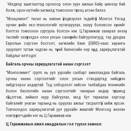
Үйлдвэр ашиглалтад орсноор олон зуун ажлын байр шинээр бий
болж, орон нутгийн хөгжилд томоохон түлхэц өгсөн билээ.
"Монцемент" төсөл нь зөвхөн үйлдвэрлэл төдийгүй Монгол Улсад
орчин үеийн эко-технологийг нутагшуулах, залуу боловсон хүчнийг
бэлтгэх томоохон сургууль болсон юм. Ц.Гарамжав захирал энэхүү
төслийг эхлүүлэхдээ олон улсын санхүүгийн байгууллагууд, тэр дундаа
Европын сэргээн босголт, хөгжлийн банк (EBRD)-наас хөрөнгө
оруулалт татаж чадсан нь түүний бизнесийн нэр хүнд, хариуцлагатай
байдлыг илтгэдэг.
Байгаль орчны хариуцлагатай нөхөн сэргээлт
"Монполимет" групп нь уул уурхайн салбарт ажиллахдаа байгаль
орчны нөхөн сэргээлтийг олон улсын стандартад нийцүүлэн
хийдгээрээ алдартай. Тэд олборлолт хийсэн талбайдаа техникийн
болон биологийн нөхөн сэргээлтийг чанарын өндөр түвшинд
гүйцэтгэж, хиймэл нуур байгуулах, мод бут тариалах зэргээр
байгалийг унаган төрхөнд нь оруулах ажлыг тасралтгүй хийж ирсэн.
Товчхондоо хариуцлагатай уул уурхайн жишгийг Монголд анхлан
нэвтрүүлэгчдийн нэг нь Ц.Гарамжав юм.
Ц.Гарамжавын ажил амьдралын гол түүхэн замнал: