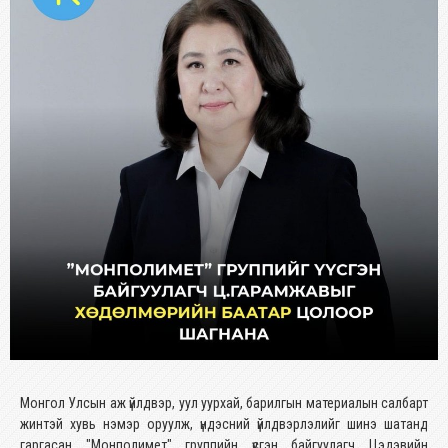
Монгол Улсын аж үйлдвэр, уул уурхай, барилгын материалын салбарт
жинтэй хувь нэмэр оруулж, үндэсний үйлдвэрлэлийг шинэ шатанд
гаргасан "Монполимет" группийн үүсгэн байгуулагч Цэдэвийн