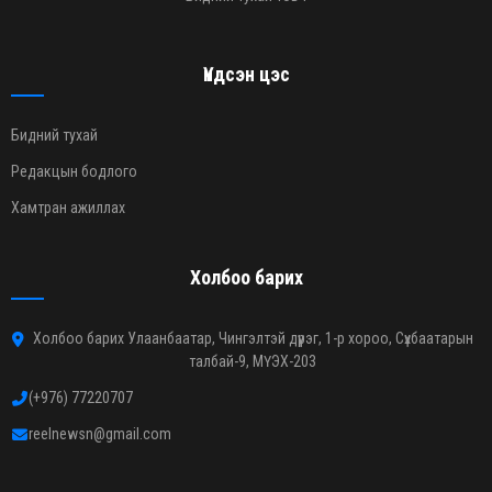
Үндсэн цэс
Бидний тухай
Редакцын бодлого
Хамтран ажиллах
Холбоо барих
Холбоо барих Улаанбаатар, Чингэлтэй дүүрэг, 1-р хороо, Сүхбаатарын
талбай-9, МҮЭХ-203
(+976) 77220707
reelnewsn@gmail.com