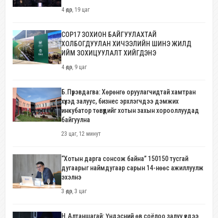
4 өдөр, 19 цаг
COP17 ЗОХИОН БАЙГУУЛАХТАЙ
ХОЛБОГДУУЛАН ХИЧЭЭЛИЙН ШИНЭ ЖИЛД
ИЙМ ЗОХИЦУУЛАЛТ ХИЙГДЭНЭ
4 өдөр, 9 цаг
Б.Пүрэвдагва: Хөрөнгө оруулагчидтай хамтран
хүүхэд залуус, бизнес эрхлэгчдээ дэмжих
инкубатор төвүүдийг хотын захын хорооллуудад
байгуулна
23 цаг, 12 минут
“Хотын дарга сонсож байна” 150150 тусгай
дугаарыг наймдугаар сарын 14-нөөс ажиллуулж
эхэлнэ
3 өдөр, 3 цаг
Н.Алтаншагай: Үндэсний өв соёлоо залуу үедээ