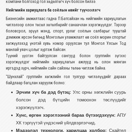
компани болгоход гол хөдөлгөгч хүч болсон билээ.
Нийгмийн хариуцлага ба соёлын өвийг түүчээлэгч
Бизнесийн амжилтаас гадна П.Батсайхан нь нийгмийн хариуцлагын
чиглэлээр олон төсөл хөтөлбөрийг санаачлан хэрэгжүүлдэг. Тэрээр
боловсрол, эрүүл мэнд, спорт, урлаг соёлын салбарыг тууштай
дэмжиж ирсэн бөгөөд Монголын уламжлалт өв соёл морин спортыг
хөгжүүлэхэд үнэтэй хувь нэмэр оруулсан тул Монгол Улсын Тод
манлай уяач цолыг хүртэж байсан.
Түүний үүсгэн байгуулсан сангууд болон группийн зүгээс
хэрэгжүүлдэг нийгмийн хариуцлагын ажлууд нь олон мянган
иргэдэд хүрч, нийгмийн сайн сайхны төлөө чиглэж байна.
"Шунхлай" группийн хөгжлийн гол тулгуур чиглэлүүдийг дараах
байдлаар багцлан харуулж болно:
Эрчим хүч ба дэд бүтэц:
Улс орны хөгжлийн суурь
болсон дэд бүтцийн томоохон төслүүдийг
хэрэгжүүлэгч.
Хүнс, өргөн хэрэглээний бараа бүтээгдэхүүн:
АПУ
ХК тэргүүтэй үндэсний үйлдвэрлэгчид.
Мэдээлэл технологи, харилцаа холбоо:
Скайтел