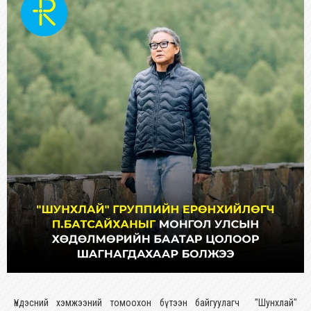
Үндэсний хэмжээний томоохон бүтээн байгуулагч "Шунхлай"