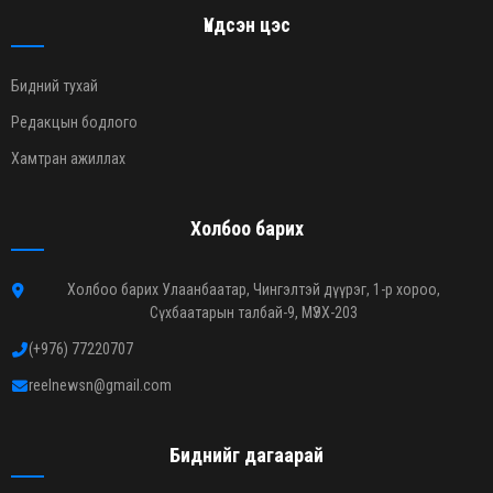
Үндсэн цэс
Бидний тухай
Редакцын бодлого
Хамтран ажиллах
Холбоо барих
Холбоо барих Улаанбаатар, Чингэлтэй дүүрэг, 1-р хороо,
Сүхбаатарын талбай-9, МҮЭХ-203
(+976) 77220707
reelnewsn@gmail.com
Биднийг дагаарай