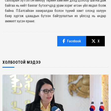
салбарын зүтгэлтэн ийнхүү төрийн хамгийн дээд цолоор шагнагдаж
байгаа нь нийт баялаг бүтээгчдэд урам зориг өгсөн үйл явдал болж
байна. П.Батсайхан захиралдаа болон түүний хамт олонд халуун
баяр хүргэж цаашдын бүтээн байгуулалтын их үйлсэд нь өндөр
амжилт хүсэн ерөөе.
Facebook
X
ХОЛБООТОЙ МЭДЭЭ