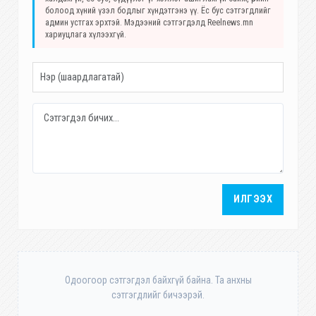
болоод хүний үзэл бодлыг хүндэтгэнэ үү. Ёс бус сэтгэгдлийг
админ устгах эрхтэй. Мэдээний сэтгэгдэлд Reelnews.mn
хариуцлага хүлээхгүй.
ИЛГЭЭХ
Одоогоор сэтгэгдэл байхгүй байна. Та анхны
сэтгэгдлийг бичээрэй.