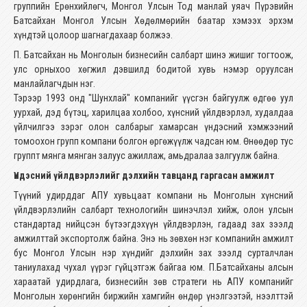
группийн Ерөнхийлөгч, Монгол Улсын Тод манлай уяач Пүрэвийн
Батсайхан Монгол Улсын Хөдөлмөрийн баатар хэмээх эрхэм
хүндтэй цолоор шагнагдахаар болжээ.
П. Батсайхан нь Монголын бизнесийн салбарт шинэ жишиг тогтоож,
улс орныхоо хөгжил дэвшилд бодитой хувь нэмэр оруулсан
манлайлагчдын нэг.
Тэрээр 1993 онд "Шунхлай" компанийг үүсгэн байгуулж өдгөө уул
уурхай, дэд бүтэц, харилцаа холбоо, хүнсний үйлдвэрлэл, худалдаа
үйлчилгээ зэрэг олон салбарыг хамарсан үндэсний хэмжээний
томоохон групп компани болгон өргөжүүлж чадсан юм. Өнөөдөр тус
группт мянга мянган залуус ажиллаж, амьдралаа залгуулж байна.
Үндэсний үйлдвэрлэлийг дэлхийн тавцанд гаргасан амжилт
Түүний удирддаг АПУ хувьцаат компани нь Монголын хүнсний
үйлдвэрлэлийн салбарт технологийн шинэчлэл хийж, олон улсын
стандартад нийцсэн бүтээгдэхүүн үйлдвэрлэн, гадаад зах зээлд
амжилттай экспортолж байна. Энэ нь зөвхөн нэг компанийн амжилт
бус Монгол Улсын нэр хүндийг дэлхийн зах зээлд сурталчлан
таниулахад чухал үүрэг гүйцэтгэж байгаа юм. П.Батсайханы алсын
хараатай удирдлага, бизнесийн зөв стратеги нь АПУ компанийг
Монголын хөрөнгийн биржийн хамгийн өндөр үнэлгээтэй, нээлттэй