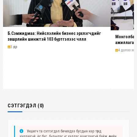
Б.Сэмжидмаа: Нийслэлийн бизнес эрхлэгчдийг
Монголбанк
зөвшөөрлийн шинжтэй 103 бүртгэлээс чөлөөллөө
ажиллагааг
3 өдөр
4 долоо хоног
СЭТГЭГДЭЛ (0)
Уншигч та сэтгэгдэл бичихдээ бусдын нэр төрд
халдахгүй, ёс бус, бүдүүлэг үг хэллэг ашиглахгүй байж, өөрийн