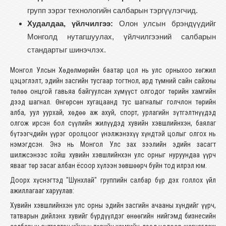
групп зэрэг технологийн салбарын тэргүүлэгчид.
Худалдаа, үйлчилгээ:
Олон улсын брэндүүдийг
Монголд нутагшуулах, үйлчилгээний салбарын
стандартыг шинэчлэх.
Монгол Улсын Хөдөлмөрийн баатар цол нь улс орныхоо хөгжил
цэцэглэлт, эдийн засгийн тусгаар тогтнол, ард түмний сайн сайхны
төлөө онцгой гавьяа байгуулсан хүмүүст олгодог төрийн хамгийн
дээд шагнал. Өнгөрсөн хугацаанд тус шагналыг голчлон төрийн
алба, уул уурхай, хөдөө аж ахуй, спорт, урлагийн зүтгэлтнүүдэд
олгож ирсэн бол сүүлийн жилүүдэд хувийн хэвшлийнхэн, баялаг
бүтээгчдийн үүрэг оролцоог үнэлжэнэхүү хүндтэй цолыг олгох нь
нэмэгдсэн. Энэ нь Монгол Улс зах зээлийн эдийн засагт
шилжсэнээс хойш хувийн хэвшлийнхэн улс орныг нуруундаа үүрч
явааг төр засаг албан ёсоор хүлээн зөвшөөрч буйн тод илрэл юм.
Доорх хүснэгтэд "Шунхлай" группийн салбар бүр дэх голлох үйл
ажиллагааг харуулав:
Хувийн хэвшлийнхэн улс орны эдийн засгийн ачааны хүндийг үүрч,
татварын дийлэнх хувийг бүрдүүлдэг өнөөгийн нийгэмд бизнесийн