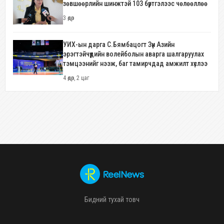
зөвшөөрлийн шинжтэй 103 бүртгэлээс чөлөөллөө
3 өдөр
УИХ-ын дарга С.Бямбацогт Зүүн Азийн
эрэгтэйчүүдийн волейболын аварга шалгаруулах
тэмцээнийг нээж, баг тамирчдад амжилт хүслээ
4 өдөр, 2 цаг
Бидний тухай товч