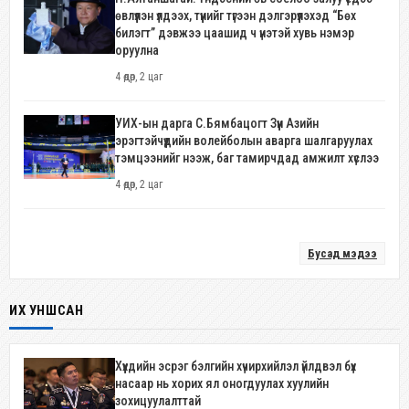
өвлүүлэн үлдээх, түүнийг түгээн дэлгэрүүлэхэд “Бөх
билэгт” дэвжээ цаашид ч үнэтэй хувь нэмэр
оруулна
4 өдөр, 2 цаг
УИХ-ын дарга С.Бямбацогт Зүүн Азийн
эрэгтэйчүүдийн волейболын аварга шалгаруулах
тэмцээнийг нээж, баг тамирчдад амжилт хүслээ
4 өдөр, 2 цаг
Бусад мэдээ
ИХ УНШСАН
Хүүхдийн эсрэг бэлгийн хүчирхийлэл үйлдвэл бүх
насаар нь хорих ял оногдуулах хуулийн
зохицуулалттай