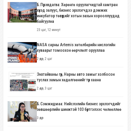
Б.Пүрэвдагва: Хөрөнгө оруулагчидтай хамтран
хүүхэд залуус, бизнес эрхлэгчдээ дэмжих
инкубатор төвүүдийг хотын захын хорооллуудад
байгуулна
23 цаг, 12 минут
NASA сарны Artemis хөтөлбөрийн нислэгийн
хуваарьт томоохон өөрчлөлт орууллаа
2 өдөр, 2 цаг
Энхтайваны гүүр, Нарны авто замыг холбосон
туслах замын хөдөлгөөнийг түр хаана
2 өдөр, 3 цаг
Б.Сэмжидмаа: Нийслэлийн бизнес эрхлэгчдийг
зөвшөөрлийн шинжтэй 103 бүртгэлээс чөлөөллөө
3 өдөр