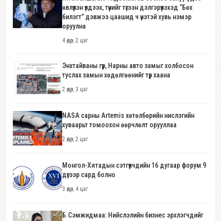
өвлүүлэн үлдээх, түүнийг түгээн дэлгэрүүлэхэд “Бөх
билэгт” дэвжээ цаашид ч үнэтэй хувь нэмэр
оруулна
4 өдөр, 2 цаг
Энхтайваны гүүр, Нарны авто замыг холбосон
туслах замын хөдөлгөөнийг түр хаана
2 өдөр, 3 цаг
NASA сарны Artemis хөтөлбөрийн нислэгийн
хуваарьт томоохон өөрчлөлт орууллаа
2 өдөр, 2 цаг
Монгол-Хятадын сэтгүүлчдийн 16 дугаар форум 9
дүгээр сард болно
3 өдөр, 4 цаг
Б.Сэмжидмаа: Нийслэлийн бизнес эрхлэгчдийг