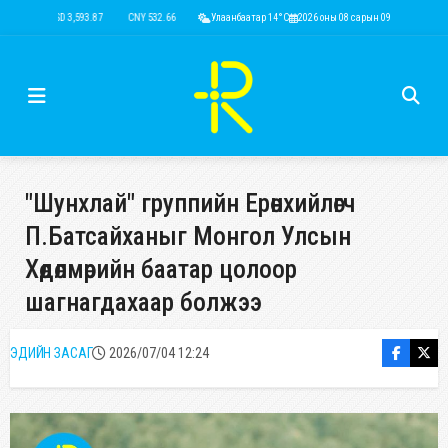
USD 3,593.87
CNY 532.66
RUB 43.77
Улаанбаатар 14°C
EUR 4,141.04
2026 оны 08 сарын 09
KRW 2.53
USD 3,593.
"Шунхлай" группийн Ерөнхийлөгч
П.Батсайханыг Монгол Улсын
Хөдөлмөрийн баатар цолоор
шагнагдахаар болжээ
ЭДИЙН ЗАСАГ
2026/07/04 12:24