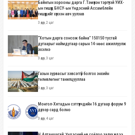
Байнгын хорооны дарга Г.Тэмүүлэн тэргүүтэй УИХ-
ын гишүүд БНСУ-ын Үндэсний Ассамблейн
гишүүдийг хүлээн авч уулзав
3 өдөр, 2 цаг
“Хотын дарга сонсож байна” 150150 тусгай
дугаарыг наймдугаар сарын 14-нөөс ажиллуулж
эхэлнэ
3 өдөр, 3 цаг
Газын зурвасыг зэвсэггүй болгох энхийн
төлөвлөгөөг танилцууллаа
3 өдөр, 3 цаг
Монгол-Хятадын сэтгүүлчдийн 16 дугаар форум 9
дүгээр сард болно
3 өдөр, 4 цаг
Н.Алтаншагай: Үндэсний өв соёлоо залуу үедээ