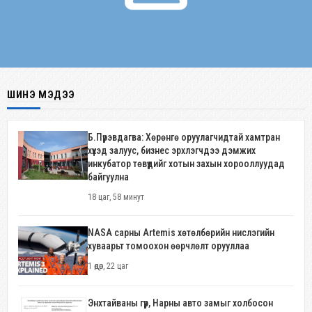
ШИНЭ МЭДЭЭ
Б.Пүрэвдагва: Хөрөнгө оруулагчидтай хамтран
хүүхэд залуус, бизнес эрхлэгчдээ дэмжих
инкубатор төвүүдийг хотын захын хорооллуудад
байгуулна
18 цаг, 58 минут
NASA сарны Artemis хөтөлбөрийн нислэгийн
хуваарьт томоохон өөрчлөлт орууллаа
1 өдөр, 22 цаг
Энхтайваны гүүр, Нарны авто замыг холбосон