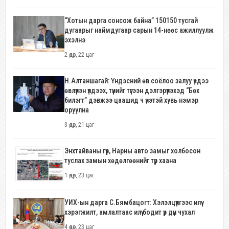
“Хотын дарга сонсож байна” 150150 тусгай
дугаарыг наймдугаар сарын 14-нөөс ажиллуулж
эхэлнэ
2 өдөр, 22 цаг
Н.Алтаншагай: Үндэсний өв соёлоо залуу үедээ
өвлүүлэн үлдээх, түүнийг түгээн дэлгэрүүлэхэд “Бөх
билэгт” дэвжээ цаашид ч үнэтэй хувь нэмэр
оруулна
3 өдөр, 21 цаг
Энхтайваны гүүр, Нарны авто замыг холбосон
туслах замын хөдөлгөөнийг түр хаана
1 өдөр, 23 цаг
УИХ-ын дарга С.Бямбацогт: Хэлэлцүүлгээс илүү
хэрэгжилт, амлалтаас илүү бодит үр дүн чухал
4 өдөр, 23 цаг