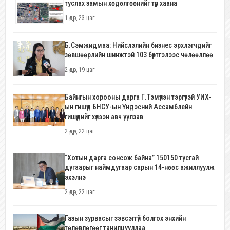
туслах замын хөдөлгөөнийг түр хаана
1 өдөр, 23 цаг
Б.Сэмжидмаа: Нийслэлийн бизнес эрхлэгчдийг
зөвшөөрлийн шинжтэй 103 бүртгэлээс чөлөөллөө
2 өдөр, 19 цаг
Байнгын хорооны дарга Г.Тэмүүлэн тэргүүтэй УИХ-
ын гишүүд БНСУ-ын Үндэсний Ассамблейн
гишүүдийг хүлээн авч уулзав
2 өдөр, 22 цаг
“Хотын дарга сонсож байна” 150150 тусгай
дугаарыг наймдугаар сарын 14-нөөс ажиллуулж
эхэлнэ
2 өдөр, 22 цаг
Газын зурвасыг зэвсэггүй болгох энхийн
төлөвлөгөөг танилцууллаа