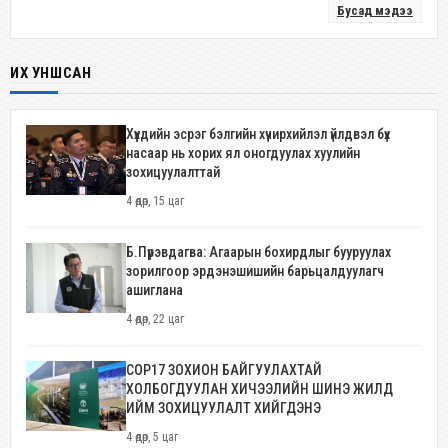
Бусад мэдээ
ИХ УНШСАН
Хүүхдийн эсрэг бэлгийн хүчирхийлэл үйлдвэл бүх
насаар нь хорих ял оногдуулах хуулийн
зохицуулалттай
4 өдөр, 15 цаг
Б.Пүрэвдагва: Агаарын бохирдлыг бууруулах
зорилгоор эрдэнэшишийн барьцалдуулагч
ашиглана
4 өдөр, 22 цаг
COP17 ЗОХИОН БАЙГУУЛАХТАЙ
ХОЛБОГДУУЛАН ХИЧЭЭЛИЙН ШИНЭ ЖИЛД
ИЙМ ЗОХИЦУУЛАЛТ ХИЙГДЭНЭ
4 өдөр, 5 цаг