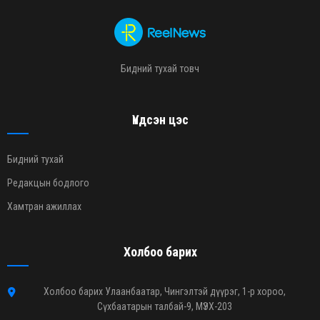
Бидний тухай товч
Үндсэн цэс
Бидний тухай
Редакцын бодлого
Хамтран ажиллах
Холбоо барих
Холбоо барих Улаанбаатар, Чингэлтэй дүүрэг, 1-р хороо,
Сүхбаатарын талбай-9, МҮЭХ-203