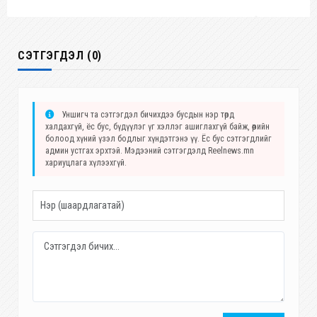
СЭТГЭГДЭЛ (0)
Уншигч та сэтгэгдэл бичихдээ бусдын нэр төрд
халдахгүй, ёс бус, бүдүүлэг үг хэллэг ашиглахгүй байж, өөрийн
болоод хүний үзэл бодлыг хүндэтгэнэ үү. Ёс бус сэтгэгдлийг
админ устгах эрхтэй. Мэдээний сэтгэгдэлд Reelnews.mn
хариуцлага хүлээхгүй.