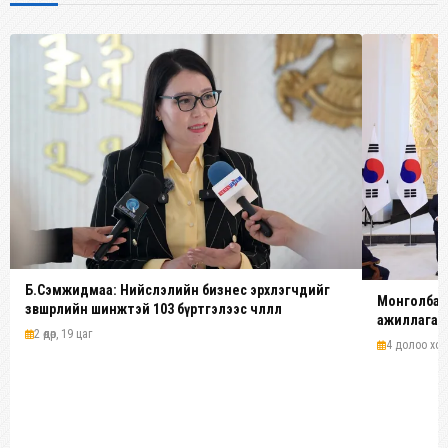
Б.Сэмжидмаа: Нийслэлийн бизнес эрхлэгчдийг
Монголбанк
зөвшөөрлийн шинжтэй 103 бүртгэлээс чөлөөллөө
ажиллагааг
2 өдөр, 19 цаг
4 долоо хоног