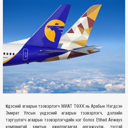
Үндэсний агаарын тээвэрлэгч МИАТ ТӨХК нь Арабын Нэгдсэн
Эмират Улсын үндэсний агаарын тээвэрлэгч, дэлхийн
тэргүүлэгч агаарын тээвэрлэгчдийн нэг болох Etihad Airways
компанитай хамтын ажиллагаагаа өргөжүүлж, тусгай