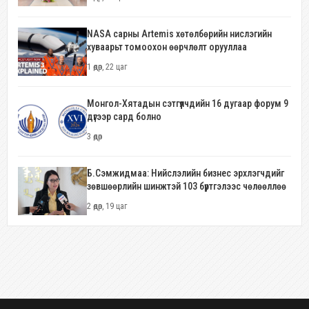
NASA сарны Artemis хөтөлбөрийн нислэгийн
хуваарьт томоохон өөрчлөлт орууллаа
1 өдөр, 22 цаг
Монгол-Хятадын сэтгүүлчдийн 16 дугаар форум 9
дүгээр сард болно
3 өдөр
Б.Сэмжидмаа: Нийслэлийн бизнес эрхлэгчдийг
зөвшөөрлийн шинжтэй 103 бүртгэлээс чөлөөллөө
2 өдөр, 19 цаг