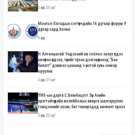
2 өдөр, 23 цаг
Монгол-Хятадын сэтгүүлчдийн 16 дугаар форум 9
дүгээр сард болно
3 өдөр
Н.Алтаншагай: Үндэсний өв соёлоо залуу үедээ
өвлүүлэн үлдээх, түүнийг түгээн дэлгэрүүлэхэд “Бөх
билэгт” дэвжээ цаашид ч үнэтэй хувь нэмэр
оруулна
3 өдөр, 21 цаг
УИХ-ын дарга С.Бямбацогт Зүүн Азийн
эрэгтэйчүүдийн волейболын аварга шалгаруулах
тэмцээнийг нээж, баг тамирчдад амжилт хүслээ
3 өдөр, 22 цаг