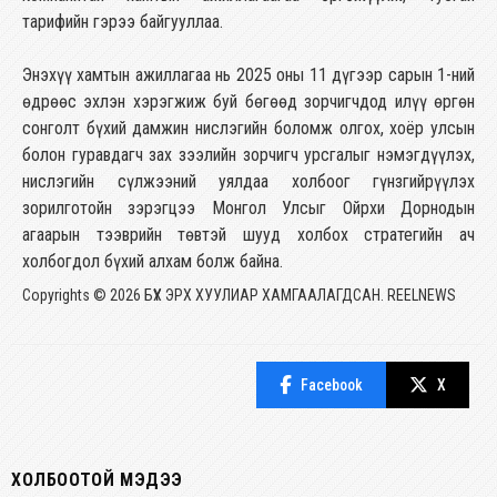
тарифийн гэрээ байгууллаа.
Энэхүү хамтын ажиллагаа нь 2025 оны 11 дүгээр сарын 1-ний
өдрөөс эхлэн хэрэгжиж буй бөгөөд зорчигчдод илүү өргөн
сонголт бүхий дамжин нислэгийн боломж олгох, хоёр улсын
болон гуравдагч зах зээлийн зорчигч урсгалыг нэмэгдүүлэх,
нислэгийн сүлжээний уялдаа холбоог гүнзгийрүүлэх
зорилготойн зэрэгцээ Монгол Улсыг Ойрхи Дорнодын
агаарын тээврийн төвтэй шууд холбох стратегийн ач
холбогдол бүхий алхам болж байна.
Copyrights © 2026 БҮХ ЭРХ ХУУЛИАР ХАМГААЛАГДСАН. REELNEWS
Facebook
X
ХОЛБООТОЙ МЭДЭЭ