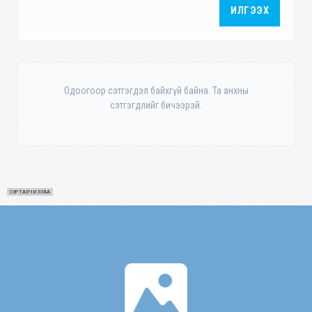
ИЛГЭЭХ
Одоогоор сэтгэгдэл байхгүй байна. Та анхны
сэтгэгдлийг бичээрэй.
СУРТАЛЧИЛГАА