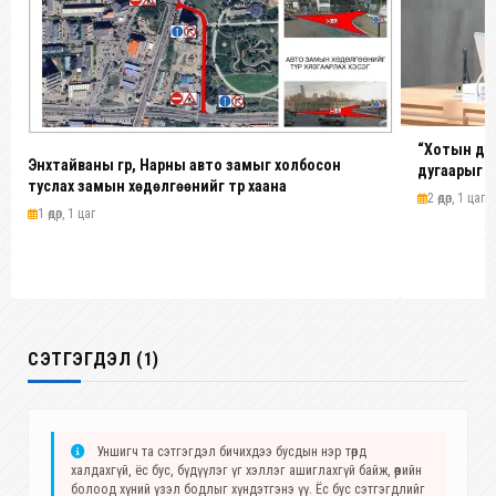
“Хотын дар
Энхтайваны гүүр, Нарны авто замыг холбосон
дугаарыг н
туслах замын хөдөлгөөнийг түр хаана
эхэлнэ
2 өдөр, 1 цаг
1 өдөр, 1 цаг
СЭТГЭГДЭЛ (1)
Уншигч та сэтгэгдэл бичихдээ бусдын нэр төрд
халдахгүй, ёс бус, бүдүүлэг үг хэллэг ашиглахгүй байж, өөрийн
болоод хүний үзэл бодлыг хүндэтгэнэ үү. Ёс бус сэтгэгдлийг