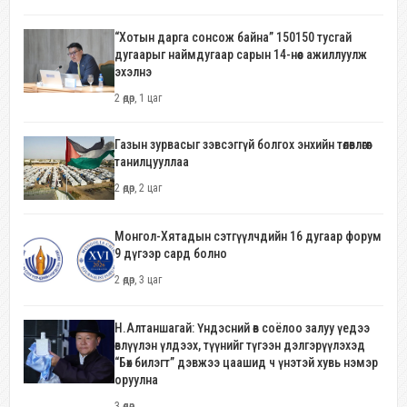
“Хотын дарга сонсож байна” 150150 тусгай
дугаарыг наймдугаар сарын 14-нөөс ажиллуулж
эхэлнэ
2 өдөр, 1 цаг
Газын зурвасыг зэвсэггүй болгох энхийн төлөвлөгөөг
танилцууллаа
2 өдөр, 2 цаг
Монгол-Хятадын сэтгүүлчдийн 16 дугаар форум
9 дүгээр сард болно
2 өдөр, 3 цаг
Н.Алтаншагай: Үндэсний өв соёлоо залуу үедээ
өвлүүлэн үлдээх, түүнийг түгээн дэлгэрүүлэхэд
“Бөх билэгт” дэвжээ цаашид ч үнэтэй хувь нэмэр
оруулна
3 өдөр