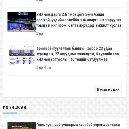
УИХ-ын дарга С.Бямбацогт Зүүн Азийн
эрэгтэйчүүдийн волейболын аварга шалгаруулах
тэмцээнийг нээж, баг тамирчдад амжилт хүслээ
3 өдөр
Төрийн байгуулалтын байнгын хороо 23 удаа
хуралдаж, 72 асуудлыг хэлэлцэж, 4 хуулийн төсөл,
УИХ-ын тогтоолын 16 төслийг батлуулжээ
3 өдөр, 4 цаг
Бусад мэдээ
ИХ УНШСАН
Олон түвшний уулварын эхнийий хэрэгжих таван