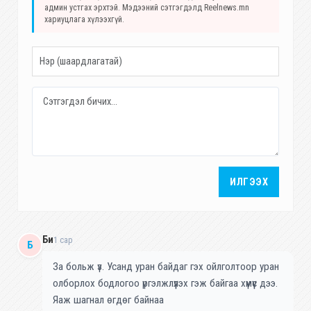
админ устгах эрхтэй. Мэдээний сэтгэгдэлд Reelnews.mn
хариуцлага хүлээхгүй.
ИЛГЭЭХ
Би
1 сар
Б
За больж үз. Усанд уран байдаг гэх ойлголтоор уран
олборлох бодлогоо үргэлжлүүлэх гэж байгаа хүмүүс дээ.
Яаж шагнал өгдөг байнаа