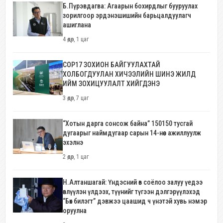
Б.Пүрэвдагва: Агаарын бохирдлыг бууруулах
зорилгоор эрдэнэшишийн барьцалдуулагч
ашиглана
4 өдөр, 1 цаг
COP17 ЗОХИОН БАЙГУУЛАХТАЙ
ХОЛБОГДУУЛАН ХИЧЭЭЛИЙН ШИНЭ ЖИЛД
ИЙМ ЗОХИЦУУЛАЛТ ХИЙГДЭНЭ
3 өдөр, 7 цаг
“Хотын дарга сонсож байна” 150150 тусгай
дугаарыг наймдугаар сарын 14-нөөс ажиллуулж
эхэлнэ
2 өдөр, 1 цаг
Н.Алтаншагай: Үндэсний өв соёлоо залуу үедээ
өвлүүлэн үлдээх, түүнийг түгээн дэлгэрүүлэхэд
“Бөх билэгт” дэвжээ цаашид ч үнэтэй хувь нэмэр
оруулна