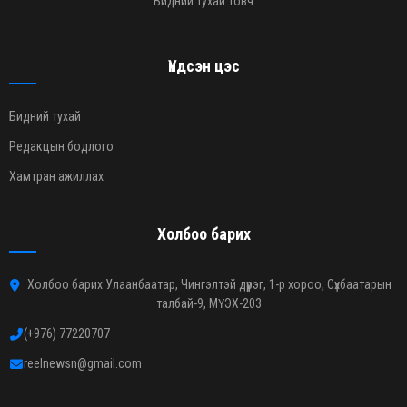
Бидний тухай товч
Үндсэн цэс
Бидний тухай
Редакцын бодлого
Хамтран ажиллах
Холбоо барих
Холбоо барих Улаанбаатар, Чингэлтэй дүүрэг, 1-р хороо, Сүхбаатарын
талбай-9, МҮЭХ-203
(+976) 77220707
reelnewsn@gmail.com