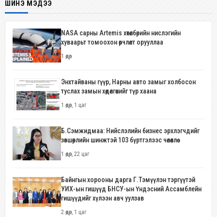
ШИНЭ МЭДЭЭ
NASA сарны Artemis хөтөлбөрийн нислэгийн
хуваарьт томоохон өөрчлөлт орууллаа
1 өдөр
Энхтайваны гүүр, Нарны авто замыг холбосон
туслах замын хөдөлгөөнийг түр хаана
1 өдөр, 1 цаг
Б.Сэмжидмаа: Нийслэлийн бизнес эрхлэгчдийг
зөвшөөрлийн шинжтэй 103 бүртгэлээс чөлөөллөө
1 өдөр, 22 цаг
Байнгын хорооны дарга Г.Тэмүүлэн тэргүүтэй
УИХ-ын гишүүд БНСУ-ын Үндэсний Ассамблейн
гишүүдийг хүлээн авч уулзав
2 өдөр, 1 цаг