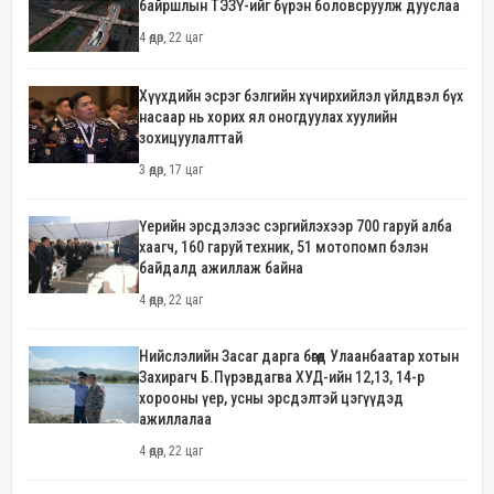
байршлын ТЭЗҮ-ийг бүрэн боловсруулж дууслаа
4 өдөр, 22 цаг
Хүүхдийн эсрэг бэлгийн хүчирхийлэл үйлдвэл бүх
насаар нь хорих ял оногдуулах хуулийн
зохицуулалттай
3 өдөр, 17 цаг
Үерийн эрсдэлээс сэргийлэхээр 700 гаруй алба
хаагч, 160 гаруй техник, 51 мотопомп бэлэн
байдалд ажиллаж байна
4 өдөр, 22 цаг
Нийслэлийн Засаг дарга бөгөөд Улаанбаатар хотын
Захирагч Б.Пүрэвдагва ХУД-ийн 12,13, 14-р
хорооны үер, усны эрсдэлтэй цэгүүдэд
ажиллалаа
4 өдөр, 22 цаг