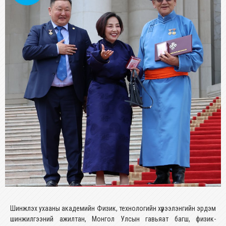
Шинжлэх ухааны академийн Физик, технологийн хүрээлэнгийн эрдэм
шинжилгээний ажилтан, Монгол Улсын гавьяат багш, физик-