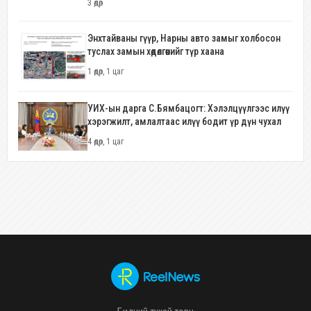
3 өдөр
Энхтайваны гүүр, Нарны авто замыг холбосон
туслах замын хөдөлгөөнийг түр хаана
1 өдөр, 1 цаг
УИХ-ын дарга С.Бямбацогт: Хэлэлцүүлгээс илүү
хэрэгжилт, амлалтаас илүү бодит үр дүн чухал
4 өдөр, 1 цаг