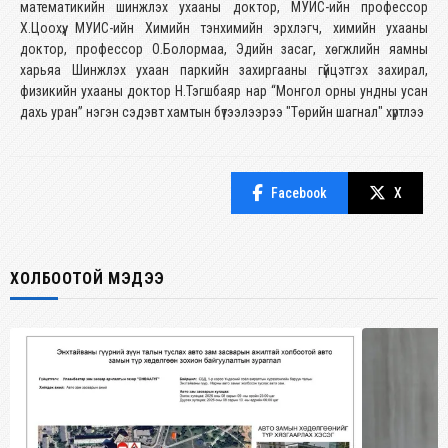
математикийн шинжлэх ухааны доктор, МУИС-ийн профессор
Х.Цоохүү, МУИС-ийн Химийн тэнхимийн эрхлэгч, химийн ухааны
доктор, профессор О.Болормаа, Эдийн засаг, хөгжлийн яамны
харьяа Шинжлэх ухаан паркийн захиргааны гүйцэтгэх захирал,
физикийн ухааны доктор Н.Тэгшбаяр нар “Монгол орны ундны усан
дахь уран” нэгэн сэдэвт хамтын бүтээлээрээ "Төрийн шагнал" хүртлээ
Facebook
X
ХОЛБООТОЙ МЭДЭЭ