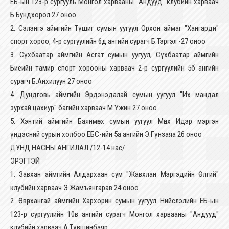
ЕБ-ын 123-р сургууль Монгол харвааны "Андууд" клубийн харваач
Б.Бундхорол 27 оноо
2. Сэлэнгэ аймгийн Түшиг сумын уугуул Орхон аймаг "Хангарди"
спорт хороо, 4-р сургуулийн 6д ангийн сурагч Б.Тэргэл -27 оноо
3. Сүхбаатар аймгийн Асгат сумын уугуул, Сүхбаатар аймгийн
Биеийн тамир спорт хорооны харваач 2-р сургуулийн 5б ангийн
сурагч Б.Анхилуун 27 оноо
4. Дундговь аймгийн Эрдэнэдалай сумын уугуул "Их мандал
зурхай цахиур" багийн харваач М.Үжин 27 оноо
5. Хэнтий аймгийн Баянмөнх сумын уугуул Мөнх Идэр мэргэн
үндэсний сурын холбоо ЕБС-ийн 5а ангийн Э.Гүнзаяа 26 оноо
ДУНД НАСНЫ АНГИЛАЛ /12-14 нас/
ЭРЭГТЭЙ
1. Завхан аймгийн Алдархаан сум "Жавхлан Мэргэдийн Өлгий"
клубийн харваач Э.Жамъянгарав 24 оноо
2. Өвөрхангай аймгийн Хархорин сумын уугуул Нийслэлийн ЕБ-ын
123-р сургуулийн 10в ангийн сурагч Монгол харвааны "Андууд"
клубийн харваач А.Түвшинбаяр