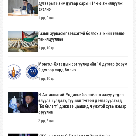
дугаарыг наймдугаар сарын 14-нөөс ажиллуулж
эхэлнэ
1 өдөр, 9 цаг
Газын зурвасыг зэвсэггүй болгох энхийн төлөвлөгөөг
танилцууллаа
1 өдөр, 10 цаг
Монгол-Хятадын сэтгүүлчдийн 16 дугаар форум
9 дүгээр сард болно
1 өдөр, 10 цаг
Н.Алтаншагай: Үндэсний өв соёлоо залуу үедээ
өвлүүлэн үлдээх, түүнийг түгээн дэлгэрүүлэхэд
“Бөх билэгт” дэвжээ цаашид ч үнэтэй хувь нэмэр
оруулна
2 өдөр, 8 цаг