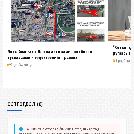
“Хотын дар
Энхтайваны гүүр, Нарны авто замыг холбосон
дугаарыг н
туслах замын хөдөлгөөнийг түр хаана
эхэлнэ
1 өдөр, 9 цаг
9 цаг, 34 минут
СЭТГЭГДЭЛ (0)
Уншигч та сэтгэгдэл бичихдээ бусдын нэр төрд