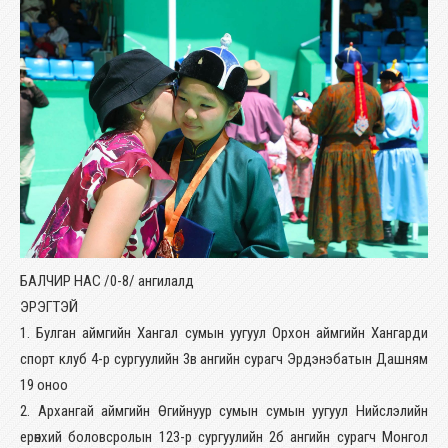
БАЛЧИР НАС /0-8/ ангилалд
ЭРЭГТЭЙ
1. Булган аймгийн Хангал сумын уугуул Орхон аймгийн Хангарди
спорт клуб 4-р сургуулийн 3в ангийн сурагч Эрдэнэбатын Дашням
19 оноо
2. Архангай аймгийн Өгийнуур сумын сумын уугуул Нийслэлийн
ерөнхий боловсролын 123-р сургуулийн 2б ангийн сурагч Монгол