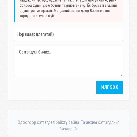
халдахгүй, ёс бус, бүдүүлэг үг хэллэг ашиглахгүй байж, өөрийн
болоод хүний үзэл бодлыг хүндэтгэнэ үү. Ёс бус сэтгэгдлийг
админ устгах эрхтэй. Мэдээний сэтгэгдэлд Reelnews.mn
хариуцлага хүлээхгүй.
ИЛГЭЭХ
Одоогоор сэтгэгдэл байхгүй байна. Та анхны сэтгэгдлийг
бичээрэй.