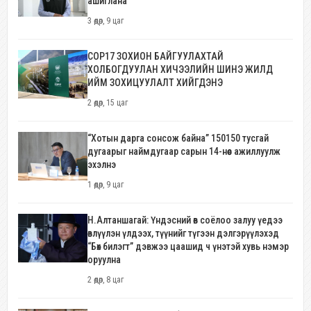
ашиглана
3 өдөр, 9 цаг
COP17 ЗОХИОН БАЙГУУЛАХТАЙ
ХОЛБОГДУУЛАН ХИЧЭЭЛИЙН ШИНЭ ЖИЛД
ИЙМ ЗОХИЦУУЛАЛТ ХИЙГДЭНЭ
2 өдөр, 15 цаг
“Хотын дарга сонсож байна” 150150 тусгай
дугаарыг наймдугаар сарын 14-нөөс ажиллуулж
эхэлнэ
1 өдөр, 9 цаг
Н.Алтаншагай: Үндэсний өв соёлоо залуу үедээ
өвлүүлэн үлдээх, түүнийг түгээн дэлгэрүүлэхэд
“Бөх билэгт” дэвжээ цаашид ч үнэтэй хувь нэмэр
оруулна
2 өдөр, 8 цаг