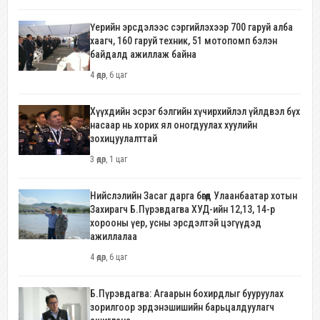
Үерийн эрсдэлээс сэргийлэхээр 700 гаруй алба
хаагч, 160 гаруй техник, 51 мотопомп бэлэн
байдалд ажиллаж байна
4 өдөр, 6 цаг
Хүүхдийн эсрэг бэлгийн хүчирхийлэл үйлдвэл бүх
насаар нь хорих ял оногдуулах хуулийн
зохицуулалттай
3 өдөр, 1 цаг
Нийслэлийн Засаг дарга бөгөөд Улаанбаатар хотын
Захирагч Б.Пүрэвдагва ХУД-ийн 12,13, 14-р
хорооны үер, усны эрсдэлтэй цэгүүдэд
ажиллалаа
4 өдөр, 6 цаг
Б.Пүрэвдагва: Агаарын бохирдлыг бууруулах
зорилгоор эрдэнэшишийн барьцалдуулагч