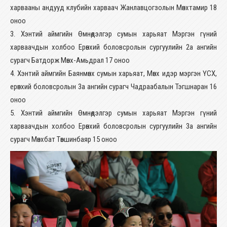
харвааны андууд клубийн харваач Жанлавцогзолын Мөнхтамир 18
оноо
3. Хэнтий аймгийн Өмнөдэлгэр сумын харьяат Мэргэн гүний
харваачдын холбоо Ерөнхий боловсролын сургуулийн 2а ангийн
сурагч Батдорж Мөнх-Амьдрал 17 оноо
4. Хэнтий аймгийн Баянмөнх сумын харьяат, Мөнх идэр мэргэн ҮСХ,
ерөнхий боловсролын 3а ангийн сурагч Чадраабалын Тэгшнаран 16
оноо
5. Хэнтий аймгийн Өмнөдэлгэр сумын харьяат Мэргэн гүний
харваачдын холбоо Ерөнхий боловсролын сургуулийн 3а ангийн
сурагч Мөнхбат Төвшинбаяр 15 оноо