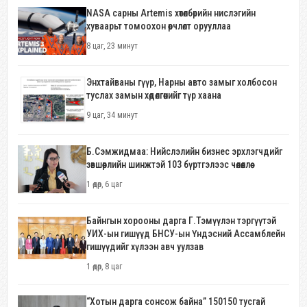
NASA сарны Artemis хөтөлбөрийн нислэгийн
хуваарьт томоохон өөрчлөлт орууллаа
8 цаг, 23 минут
Энхтайваны гүүр, Нарны авто замыг холбосон
туслах замын хөдөлгөөнийг түр хаана
9 цаг, 34 минут
Б.Сэмжидмаа: Нийслэлийн бизнес эрхлэгчдийг
зөвшөөрлийн шинжтэй 103 бүртгэлээс чөлөөллөө
1 өдөр, 6 цаг
Байнгын хорооны дарга Г.Тэмүүлэн тэргүүтэй
УИХ-ын гишүүд БНСУ-ын Үндэсний Ассамблейн
гишүүдийг хүлээн авч уулзав
1 өдөр, 8 цаг
“Хотын дарга сонсож байна” 150150 тусгай