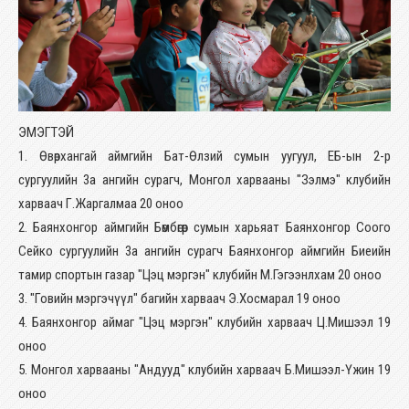
ЭМЭГТЭЙ
1. Өвөрхангай аймгийн Бат-Өлзий сумын уугуул, ЕБ-ын 2-р
сургуулийн 3а ангийн сурагч, Монгол харвааны "Зэлмэ" клубийн
харваач Г.Жаргалмаа 20 оноо
2. Баянхонгор аймгийн Бөмбөгөр сумын харьяат Баянхонгор Соого
Сейко сургуулийн 3а ангийн сурагч Баянхонгор аймгийн Биеийн
тамир спортын газар "Цэц мэргэн" клубийн М.Гэгээнлхам 20 оноо
3. "Говийн мэргэчүүл" багийн харваач Э.Хосмарал 19 оноо
4. Баянхонгор аймаг "Цэц мэргэн" клубийн харваач Ц.Мишээл 19
оноо
5. Монгол харвааны "Андууд" клубийн харваач Б.Мишээл-Үжин 19
оноо