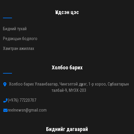
Үндсэн цэс
Бидний тухай
Редакцын бодлого
Хамтран ажиллах
Холбоо барих
Холбоо барих Улаанбаатар, Чингэлтэй дүүрэг, 1-р хороо, Сүхбаатарын
талбай-9, МҮЭХ-203
(+976) 77220707
reelnewsn@gmail.com
Биднийг дагаарай