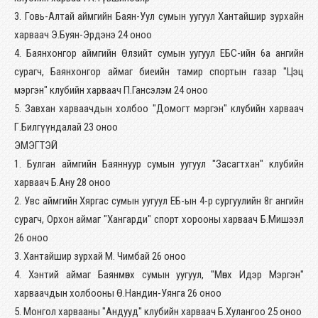
3. Говь-Алтай аймгийн Баян-Уул сумын уугуул Хантайшир зурхайн
харваач Э.Буян-Эрдэнэ 24 оноо
4. Баянхонгор аймгийн Өлзийт сумын уугуул ЕБС-ийн 6а ангийн
сурагч, Баянхонгор аймаг биеийн тамир спортын газар "Цэц
мэргэн" клубийн харваач П.Гансэлэм 24 оноо
5. Завхан харваачдын холбоо "Домогт мэргэн" клубийн харваач
Г.Билгүүндалай 23 оноо
ЭМЭГТЭЙ
1. Булган аймгийн Баяннуур сумын уугуул "Засагтхан" клубийн
харваач Б.Ану 28 оноо
2. Увс аймгийн Хяргас сумын уугуул ЕБ-ын 4-р сургуулийн 8г ангийн
сурагч, Орхон аймаг "Хангарди" спорт хорооны харваач Б.Мишээл
26 оноо
3. Хантайшир зурхай М. Чимбай 26 оноо
4. Хэнтий аймаг Баянмөнх сумын уугуул, "Мөнх Идэр Мэргэн"
харваачдын холбооны Ө.Нандин-Уянга 26 оноо
5. Монгол харвааны "Андууд" клубийн харваач Б.Хулангоо 25 оноо