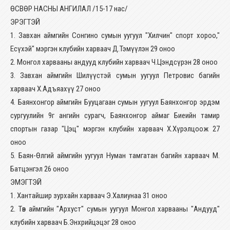
ӨСВӨР НАСНЫ АНГИЛАЛ /15-17 нас/
ЭРЭГТЭЙ
1. Завхан аймгийн Сонгино сумын уугуул "Хилчин" спорт хороо,"
Есүхэй" мэргэн клубийн харваач Д.Тэмүүлэн 29 оноо
2. Монгол харвааны андууд клубийн харваач Ч.Цэндсүрэн 28 оноо
3. Завхан аймгийн Шилүүстэй сумын уугуул Петровис багийн
харваач Х.Адъяахүү 27 оноо
4. Баянхонгор аймгийн Бууцагаан сумын уугуул Баянхонгор эрдэм
сургуулийн 9г ангийн сурагч, Баянхонгор аймаг Биеийн тамир
спортын газар "Цэц" мэргэн клубийн харваач Х.Хүрэлцоож 27
оноо
5. Баян-Өлгий аймгийн уугуул Нуман тамгатан багийн харваач М.
Батцэнгэл 26 оноо
ЭМЭГТЭЙ
1. Хантайшир зурхайн харваач Э.Халиунаа 31 оноо
2. Төв аймгийн "Архуст" сумын уугуул Монгол харвааны "Андууд"
клубийн харваач Б.Энхрийцэцэг 28 оноо