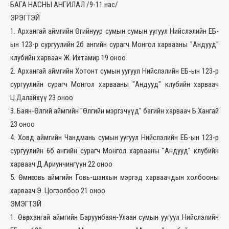
БАГА НАСНЫ АНГИЛАЛ /9-11 нас/
ЭРЭГТЭЙ
1. Архангай аймгийн Өгийнуур сумын сумын уугуул Нийслэлийн ЕБ-
ын 123-р сургуулийн 2б ангийн сурагч Монгол харвааны "Андууд"
клубийн харваач Ж. Ихтамир 19 оноо
2. Архангай аймгийн Хотонт сумын уугуул Нийслэлийн ЕБ-ын 123-р
сургуулийн сурагч Монгол харвааны "Андууд" клубийн харваач
Ц.Далайхүү 23 оноо
3. Баян-Өлгий аймгийн "Өлгийн мэргэчүүд" багийн харваач Б.Хангай
23 оноо
4. Ховд аймгийн Чандмань сумын уугуул Нийслэлийн ЕБ-ын 123-р
сургуулийн 6б ангийн сурагч Монгол харвааны "Андууд" клубийн
харваач Д.Ариунчингүүн 22 оноо
5. Өмнөговь аймгийн Говь-шанхын мэргэд харваачдын холбооны
харваач Э. Цогзолбоо 21 оноо
ЭМЭГТЭЙ
1. Өвөрхангай аймгийн Баруунбаян-Улаан сумын уугуул Нийслэлийн