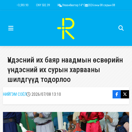
USD 3,593.93
CNY 532.39
RUB 44.15
Улаанбаатар 14°C
EUR 4,149.01
2026 оны 08 сарын 08
KRW 2.52
USD 3,593.93
Үндэсний их баяр наадмын өсвөрийн
үндэсний их сурын харвааны
шилдгүүд тодорлоо
НИЙГЭМ СОЁЛ
2026/07/08 13:10