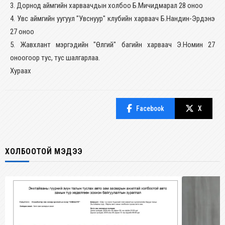
3. Дорнод аймгийн харваачдын холбоо Б.Мичидмарал 28 оноо
4. Увс аймгийн уугуул "Увснуур" клубийн харваач Б.Нандин-Эрдэнэ
27 оноо
5. Жавхлант мэргэдийн "Өлгий" багийн харваач Э.Номин 27
оноогоор тус, тус шалгарлаа.
Хураах
Facebook
X
ХОЛБООТОЙ МЭДЭЭ