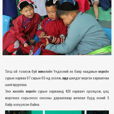
Тэгш ой тохиож буй өнөө жилийн Үндэсний их баяр наадмын өсвөрийн
сурын харваа 07 сарын 05-нд эхэлж, өнөөдөр шилдэг мэргэн харваачаа
шалгарууллаа.
Энэ жилийн өсвөрийн сурын харваанд 420 харваач оролцож, цэц
мэргэнээ сорьсноос онооны дарааллаар ангилал бүрд эхний 5
байр эзлүүлсэн байна.