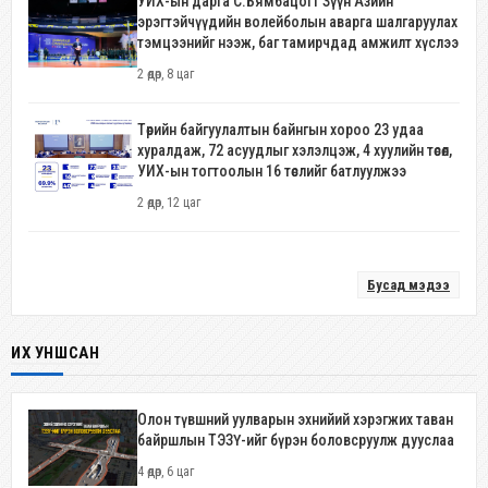
УИХ-ын дарга С.Бямбацогт Зүүн Азийн
эрэгтэйчүүдийн волейболын аварга шалгаруулах
тэмцээнийг нээж, баг тамирчдад амжилт хүслээ
2 өдөр, 8 цаг
Төрийн байгуулалтын байнгын хороо 23 удаа
хуралдаж, 72 асуудлыг хэлэлцэж, 4 хуулийн төсөл,
УИХ-ын тогтоолын 16 төслийг батлуулжээ
2 өдөр, 12 цаг
Бусад мэдээ
ИХ УНШСАН
Олон түвшний уулварын эхнийий хэрэгжих таван
байршлын ТЭЗҮ-ийг бүрэн боловсруулж дууслаа
4 өдөр, 6 цаг