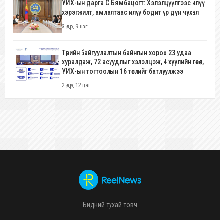
УИХ-ын дарга С.Бямбацогт: Хэлэлцүүлгээс илүү
хэрэгжилт, амлалтаас илүү бодит үр дүн чухал
3 өдөр, 9 цаг
Төрийн байгуулалтын байнгын хороо 23 удаа
хуралдаж, 72 асуудлыг хэлэлцэж, 4 хуулийн төсөл,
УИХ-ын тогтоолын 16 төслийг батлуулжээ
2 өдөр, 12 цаг
Бидний тухай товч